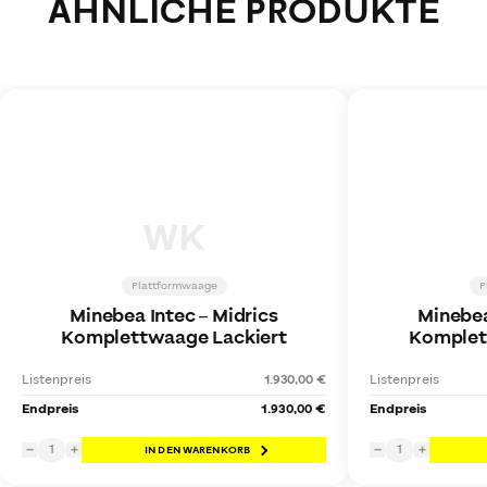
ÄHNLICHE PRODUKTE
WK
Plattformwaage
P
Minebea Intec
–
Midrics
Minebea
Komplettwaage Lackiert
Komplet
Listenpreis
1.930,00 €
Listenpreis
Endpreis
1.930,00 €
Endpreis
1
1
−
+
IN DEN WARENKORB
−
+