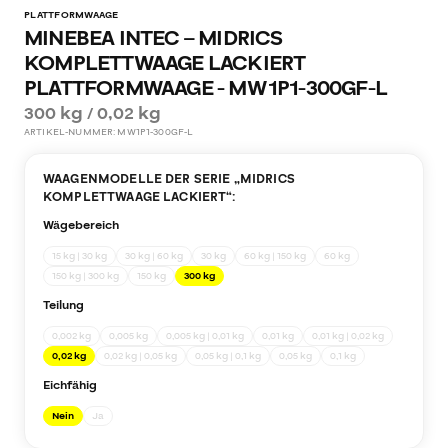
PLATTFORMWAAGE
MINEBEA INTEC – MIDRICS
KOMPLETTWAAGE LACKIERT
PLATTFORMWAAGE - MW1P1-300GF-L
300 kg / 0,02 kg
ARTIKEL-NUMMER:
MW1P1-300GF-L
WAAGENMODELLE DER SERIE „
MIDRICS
KOMPLETTWAAGE LACKIERT
“:
Wägebereich
15 kg | 30 kg
30 kg | 60 kg
30 kg
60 kg | 150 kg
60 kg
150 kg | 300 kg
150 kg
300 kg
Teilung
0,002 kg
0,005 kg
0,005 kg | 0,01 kg
0,01 kg
0,01 kg | 0,02 kg
0,02 kg
0,02 kg | 0,05 kg
0,05 kg | 0,1 kg
0,05 kg
0,1 kg
Eichfähig
Nein
Ja