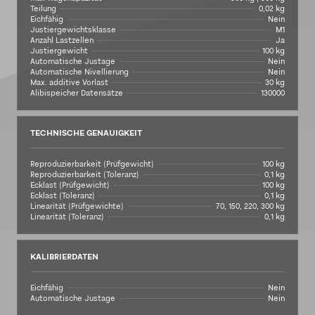
Teilung
0,02 kg
Eichfähig
Nein
Justiergewichtsklasse
M1
Anzahl Lastzellen
Ja
Justiergewicht
100 kg
Automatische Justage
Nein
Automatische Nivellierung
Nein
Max. additive Vorlast
30 kg
Alibispeicher Datensätze
130000
TECHNISCHE GENAUIGKEIT
Reproduzierbarkeit (Prüfgewicht)
100 kg
Reproduzierbarkeit (Toleranz)
0,1 kg
Ecklast (Prüfgewicht)
100 kg
Ecklast (Toleranz)
0,1 kg
Linearität (Prüfgewichte)
70, 150, 220, 300 kg
Linearität (Toleranz)
0,1 kg
KALIBRIERDATEN
Eichfähig
Nein
Automatische Justage
Nein