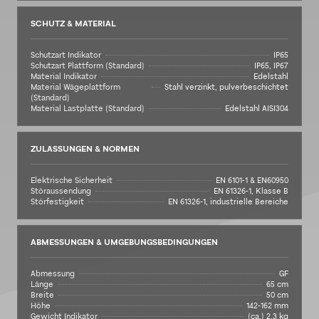
SCHUTZ & MATERIAL
Schutzart Indikator
IP65
Schutzart Plattform (Standard)
IP65, IP67
Material Indikator
Edelstahl
Material Wägeplattform
Stahl verzinkt, pulverbeschichtet
(Standard)
Material Lastplatte (Standard)
Edelstahl AISI304
ZULASSUNGEN & NORMEN
Elektrische Sicherheit
EN 6101-1 & EN60950
Störaussendung
EN 61326-1, Klasse B
Störfestigkeit
EN 61326-1, industrielle Bereiche
ABMESSUNGEN & UMGEBUNGSBEDINGUNGEN
Abmessung
GF
Länge
65 cm
Breite
50 cm
Höhe
142-162 mm
Gewicht Indikator
(ca.) 2,3 kg