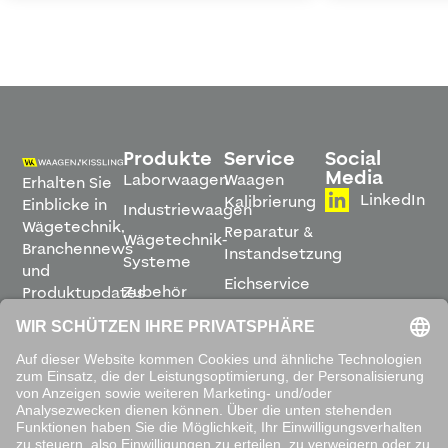
Produkte
Service
Social
Media
Laborwaagen
Waagen
Erhalten Sie
LinkedIn
Kalibrierung
Einblicke in
Industriewaagen
Wägetechnik,
Reparatur &
Wägetechnik-
Branchennews
Instandsetzung
Systeme
und
Eichservice
Zubehör
Produktupdates
Montage &
direkt in
Software
Inbetriebnahme
Ihren
Posteingang.
Leihwaagen
&
Mietservice
ABONNIEREN