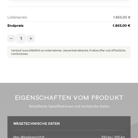
Listenpreis
1.865,00 €
Endpreis
1.865,00 €
1
−
+
Verkauf ausschließlich an Unternehmer, Gewerbetreibende, Freiberufler und öffentliche
Institutionen.
EIGENSCHAFTEN VOM PRODUKT
Detaillierte Spezifikationen und technische Daten
WÄGETECHNISCHE DATEN
Max Wägekapazität
300 kg | 300 kg