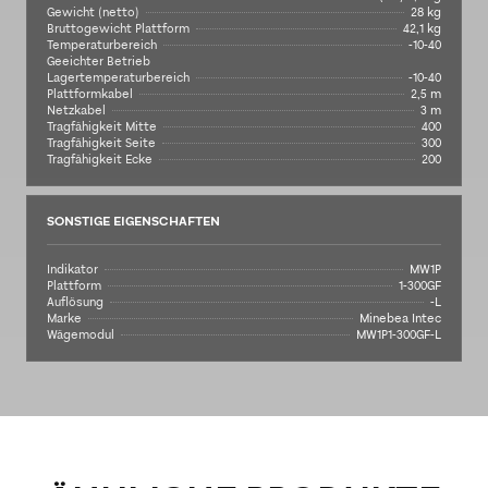
Gewicht (netto)
28 kg
Bruttogewicht Plattform
42,1 kg
Temperaturbereich
-10-40
Geeichter Betrieb
Lagertemperaturbereich
-10-40
Plattformkabel
2,5 m
Netzkabel
3 m
Tragfähigkeit Mitte
400
Tragfähigkeit Seite
300
Tragfähigkeit Ecke
200
SONSTIGE EIGENSCHAFTEN
Indikator
MW1P
Plattform
1-300GF
Auflösung
-L
Marke
Minebea Intec
Wägemodul
MW1P1-300GF-L