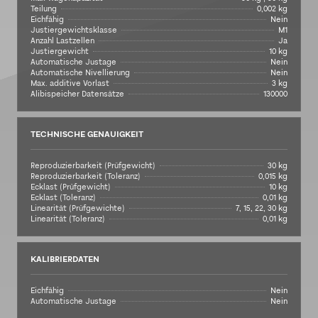
Teilung
0,002 kg
Eichfähig
Nein
Justiergewichtsklasse
M1
Anzahl Lastzellen
Ja
Justiergewicht
10 kg
Automatische Justage
Nein
Automatische Nivellierung
Nein
Max. additive Vorlast
3 kg
Alibispeicher Datensätze
130000
TECHNISCHE GENAUIGKEIT
Reproduzierbarkeit (Prüfgewicht)
30 kg
Reproduzierbarkeit (Toleranz)
0,015 kg
Ecklast (Prüfgewicht)
10 kg
Ecklast (Toleranz)
0,01 kg
Linearität (Prüfgewichte)
7, 15, 22, 30 kg
Linearität (Toleranz)
0,01 kg
KALIBRIERDATEN
Eichfähig
Nein
Automatische Justage
Nein