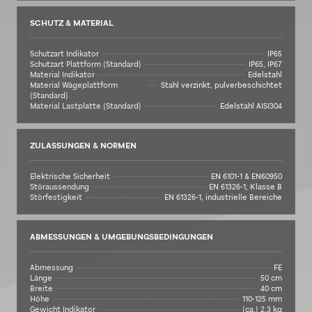
SCHUTZ & MATERIAL
Schutzart Indikator
IP65
Schutzart Plattform (Standard)
IP65, IP67
Material Indikator
Edelstahl
Material Wägeplattform
Stahl verzinkt, pulverbeschichtet
(Standard)
Material Lastplatte (Standard)
Edelstahl AISI304
ZULASSUNGEN & NORMEN
Elektrische Sicherheit
EN 6101-1 & EN60950
Störaussendung
EN 61326-1, Klasse B
Störfestigkeit
EN 61326-1, industrielle Bereiche
ABMESSUNGEN & UMGEBUNGSBEDINGUNGEN
Abmessung
FE
Länge
50 cm
Breite
40 cm
Höhe
110-125 mm
Gewicht Indikator
(ca.) 2,3 kg