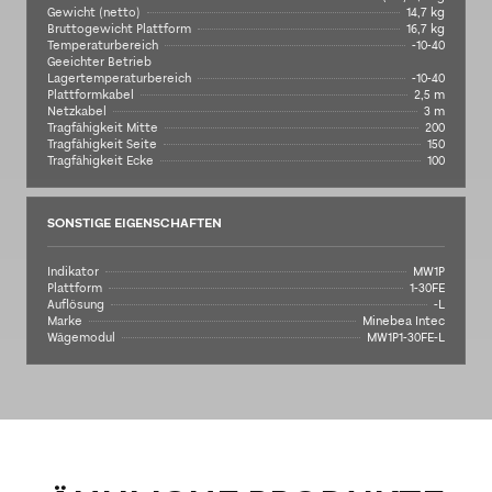
Gewicht (netto)
14,7 kg
Bruttogewicht Plattform
16,7 kg
Temperaturbereich
-10-40
Geeichter Betrieb
Lagertemperaturbereich
-10-40
Plattformkabel
2,5 m
Netzkabel
3 m
Tragfähigkeit Mitte
200
Tragfähigkeit Seite
150
Tragfähigkeit Ecke
100
SONSTIGE EIGENSCHAFTEN
Indikator
MW1P
Plattform
1-30FE
Auflösung
-L
Marke
Minebea Intec
Wägemodul
MW1P1-30FE-L