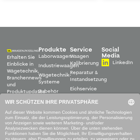
Produkte
Service
Social
Media
Laborwaagen
Waagen
Erhalten Sie
LinkedIn
Kalibrierung
Einblicke in
Industriewaagen
Wägetechnik,
Reparatur &
Wägetechnik-
Branchennews
Instandsetzung
Systeme
und
Eichservice
Zubehör
Produktupdates
Montage &
direkt in
Software
Inbetriebnahme
Ihren
Posteingang.
Leihwaagen
&
Mietservice
ABONNIEREN