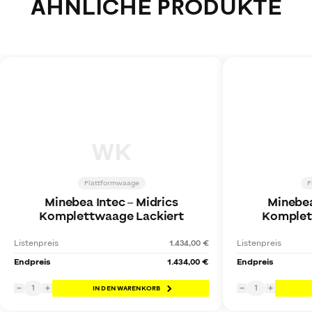
ÄHNLICHE PRODUKTE
WK
Plattformwaage
P
Minebea Intec
–
Midrics
Minebea
Komplettwaage Lackiert
Komplet
Listenpreis
1.434,00 €
Listenpreis
Endpreis
1.434,00 €
Endpreis
1
1
−
+
IN DEN WARENKORB
−
+