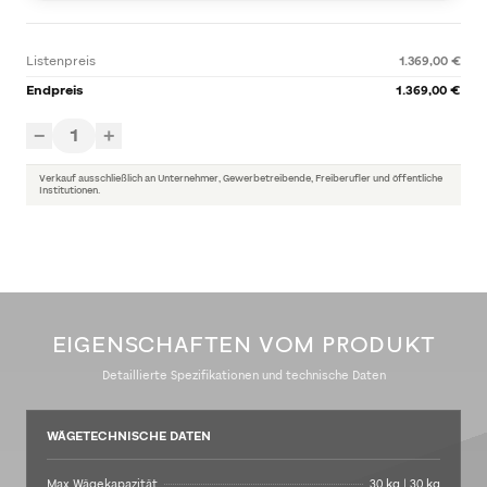
Listenpreis
1.369,00 €
Endpreis
1.369,00 €
1
−
+
Verkauf ausschließlich an Unternehmer, Gewerbetreibende, Freiberufler und öffentliche
Institutionen.
EIGENSCHAFTEN VOM PRODUKT
Detaillierte Spezifikationen und technische Daten
WÄGETECHNISCHE DATEN
Max Wägekapazität
30 kg | 30 kg