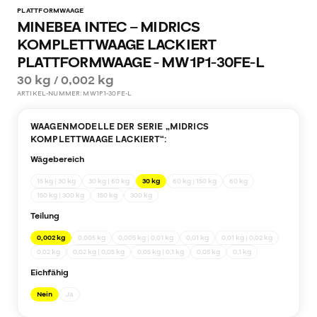
PLATTFORMWAAGE
MINEBEA INTEC – MIDRICS
KOMPLETTWAAGE LACKIERT
PLATTFORMWAAGE - MW1P1-30FE-L
30 kg / 0,002 kg
ARTIKEL-NUMMER:
MW1P1-30FE-L
WAAGENMODELLE DER SERIE „
MIDRICS
KOMPLETTWAAGE LACKIERT
“:
Wägebereich
15 kg | 30 kg
30 kg | 60 kg
30 kg
60 kg | 150 kg
60 kg
150 kg | 300 kg
150 kg
300 kg
Teilung
0,002 kg
0,005 kg
0,005 kg | 0,01 kg
0,01 kg
0,01 kg | 0,02 kg
0,02 kg
0,02 kg | 0,05 kg
0,05 kg | 0,1 kg
0,05 kg
0,1 kg
Eichfähig
Nein
Ja