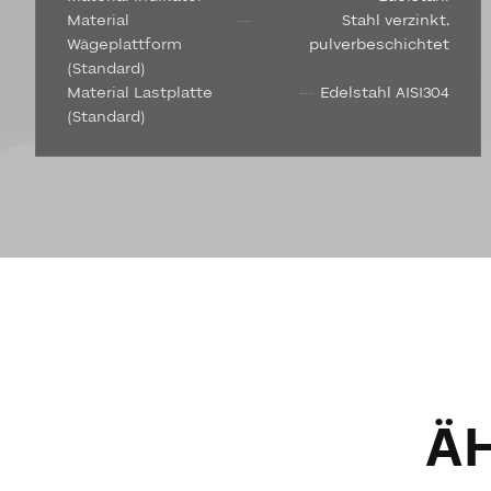
Material
Stahl verzinkt,
Wägeplattform
pulverbeschichtet
(Standard)
Material Lastplatte
Edelstahl AISI304
(Standard)
Ä