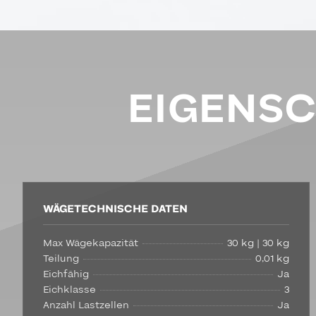
EIGENS
WÄGETECHNISCHE DATEN
Max Wägekapazität
30 kg | 30 kg
Teilung
0,01 kg
Eichfähig
Ja
Eichklasse
3
Anzahl Lastzellen
Ja