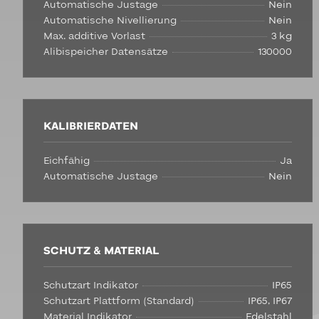
Automatische Justage
Nein
Automatische Nivellierung
Nein
Max. additive Vorlast
3 kg
Alibispeicher Datensätze
130000
KALIBRIERDATEN
Eichfähig
Ja
Automatische Justage
Nein
SCHUTZ & MATERIAL
Schutzart Indikator
IP65
Schutzart Plattform (Standard)
IP65, IP67
Material Indikator
Edelstahl