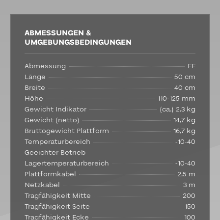
ABMESSUNGEN &
UMGEBUNGSBEDINGUNGEN
Abmessung
FE
Länge
50 cm
Breite
40 cm
Höhe
110-125 mm
Gewicht Indikator
(ca.) 2,3 kg
Gewicht (netto)
14,7 kg
Bruttogewicht Plattform
16,7 kg
Temperaturbereich
-10-40
Geeichter Betrieb
Lagertemperaturbereich
-10-40
Plattformkabel
2,5 m
Netzkabel
3 m
Tragfähigkeit Mitte
200
Tragfähigkeit Seite
150
Tragfähigkeit Ecke
100