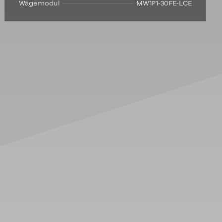
Wägemodul
MW1P1-30FE-LCE