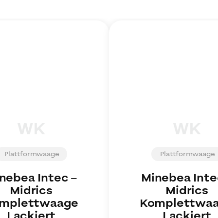
WK
WK
Plattformwaage
Plattformwaage
nebea Intec
–
Minebea Inte
Midrics
Midrics
mplettwaage
Komplettwa
Lackiert
Lackiert