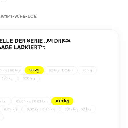
W1P1-30FE-LCE
LE DER SERIE „
MIDRICS
AGE LACKIERT
“:
0 kg | 60 kg
30 kg
60 kg | 150 kg
60 kg
150 kg
300 kg
5 kg
0,005 kg | 0,01 kg
0,01 kg
0,02 kg
0,02 kg | 0,05 kg
0,05 kg | 0,1 kg