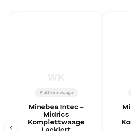
WK
Plattformwaage
Minebea Intec
–
Mi
Midrics
Komplettwaage
Ko
Lackiert