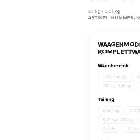
30 kg / 0,01 kg
ARTIKEL-NUMMER:
M
WAAGENMODEL
KOMPLETTWA
Wägebereich
15 kg | 30 kg
3
150 kg | 300 kg
Teilung
0,002 kg
0,00
0,01 kg | 0,02 kg
0,05 kg
0,1 kg