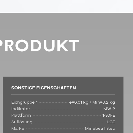
PRODUKT
SONSTIGE EIGENSCHAFTEN
Eichgruppe 1
e=0,01 kg / Min=0,2 kg
Indikator
MW1P
Plattform
1-30FE
Auflösung
-LCE
Marke
Minebea Intec