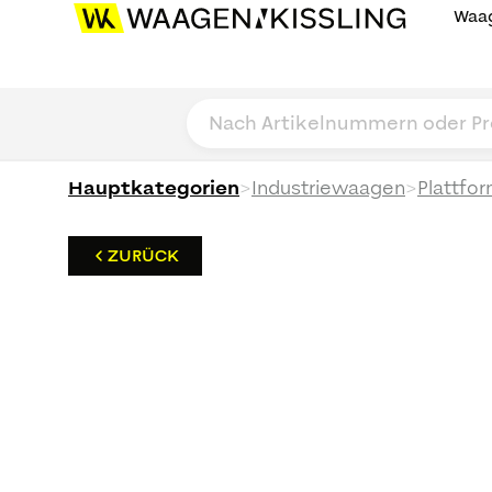
Waag
>
>
Hauptkategorien
Industriewaagen
Plattfo
ZURÜCK