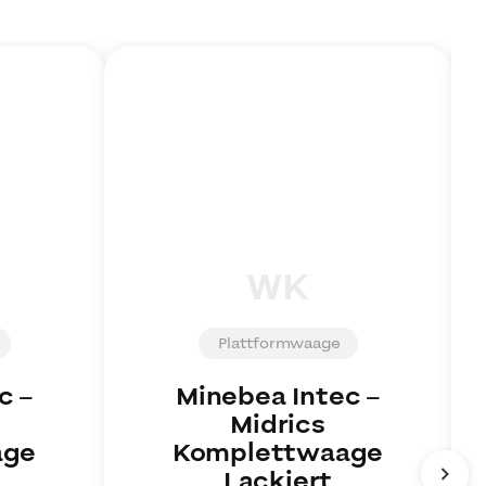
WK
Plattformwaage
c
–
Minebea Intec
–
Midrics
age
Komplettwaage
Lackiert