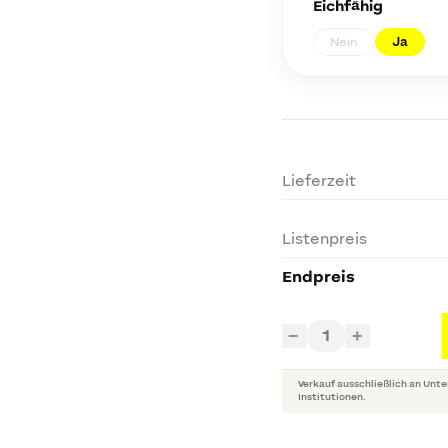
Eichfähig
Nein
Ja
Lieferzeit
Listenpreis
Endpreis
1
−
+
Verkauf ausschließlich an Unte
Institutionen.