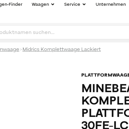
en-Finder
Waagen
Service
Unternehmen
>
rmwaage
Midrics Komplettwaage Lackiert
PLATTFORMWAAG
MINEBEA
KOMPLE
PLATTF
30FE-LC