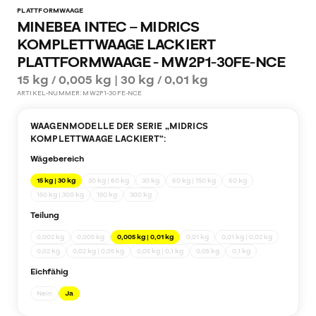
PLATTFORMWAAGE
MINEBEA INTEC – MIDRICS
KOMPLETTWAAGE LACKIERT
PLATTFORMWAAGE - MW2P1-30FE-NCE
15 kg / 0,005 kg | 30 kg / 0,01 kg
ARTIKEL-NUMMER:
MW2P1-30FE-NCE
WAAGENMODELLE DER SERIE „
MIDRICS
KOMPLETTWAAGE LACKIERT
“:
Wägebereich
15 kg | 30 kg
30 kg | 60 kg
30 kg
60 kg | 150 kg
60 kg
150 kg | 300 kg
150 kg
300 kg
Teilung
0,002 kg
0,005 kg
0,005 kg | 0,01 kg
0,01 kg
0,01 kg | 0,02 kg
0,02 kg
0,02 kg | 0,05 kg
0,05 kg | 0,1 kg
0,05 kg
0,1 kg
Eichfähig
Nein
Ja