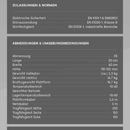
ZULASSUNGEN & NORMEN
Elektrische Sicherheit
EN 6101-1 & EN60950
Störaussendung
EN 61326-1, Klasse B
Störfestigkeit
EN 61326-1, industrielle Bereiche
ABMESSUNGEN & UMGEBUNGSBEDINGUNGEN
Abmessung
FE
Länge
50 cm
Breite
40 cm
Höhe
110-125 mm
Gewicht Indikator
(ca.) 2,3 kg
Gewicht (netto)
14,7 kg
Bruttogewicht Plattform
16,7 kg
Temperaturbereich
-10-40
Geeichter Betrieb
Lagertemperaturbereich
-10-40
Plattformkabel
2,5 m
Netzkabel
3 m
Tragfähigkeit Mitte
200
Tragfähigkeit Seite
150
Tragfähigkeit Ecke
100