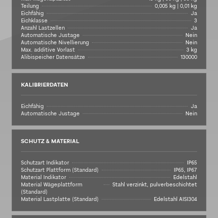
Teilung
0,005 kg | 0,01 kg
Eichfähig
Ja
Eichklasse
3
Anzahl Lastzellen
Ja
Automatische Justage
Nein
Automatische Nivellierung
Nein
Max. additive Vorlast
3 kg
Alibispeicher Datensätze
130000
KALIBRIERDATEN
Eichfähig
Ja
Automatische Justage
Nein
SCHUTZ & MATERIAL
Schutzart Indikator
IP65
Schutzart Plattform (Standard)
IP65, IP67
Material Indikator
Edelstahl
Material Wägeplattform
Stahl verzinkt, pulverbeschichtet
(Standard)
Material Lastplatte (Standard)
Edelstahl AISI304