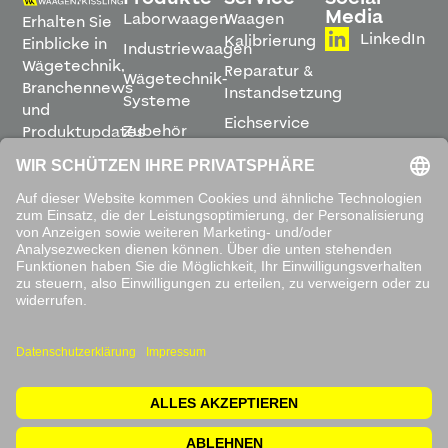
Media
Laborwaagen
Waagen
Erhalten Sie
LinkedIn
Kalibrierung
Einblicke in
Industriewaagen
Wägetechnik,
Reparatur &
Wägetechnik-
Branchennews
Instandsetzung
Systeme
und
Eichservice
Zubehör
Produktupdates
Montage &
direkt in
Software
Inbetriebnahme
Ihren
Posteingang.
Leihwaagen
&
Mietservice
ABONNIEREN
Mit dem
Absenden
akzeptieren
Sie unsere
Datenschutzbestimmungen
.