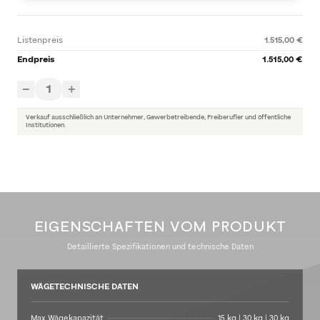
Listenpreis
1.515,00 €
Endpreis
1.515,00 €
1
−
+
Verkauf ausschließlich an Unternehmer, Gewerbetreibende, Freiberufler und öffentliche
Institutionen.
EIGENSCHAFTEN VOM PRODUKT
Detaillierte Spezifikationen und technische Daten
WÄGETECHNISCHE DATEN
Max Wägekapazität
15 kg | 30 kg | 30 kg