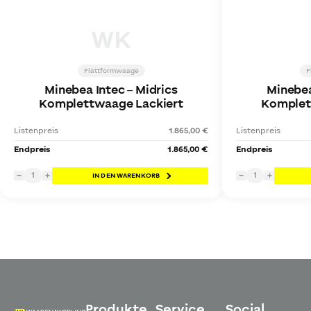
WK
Plattformwaage
P
Minebea Intec
–
Midrics
Minebea
Komplettwaage Lackiert
Komplet
Listenpreis
1.865,00 €
Listenpreis
Endpreis
1.865,00 €
Endpreis
1
1
−
+
IN DEN WARENKORB
−
+
Produkte
Service
Social