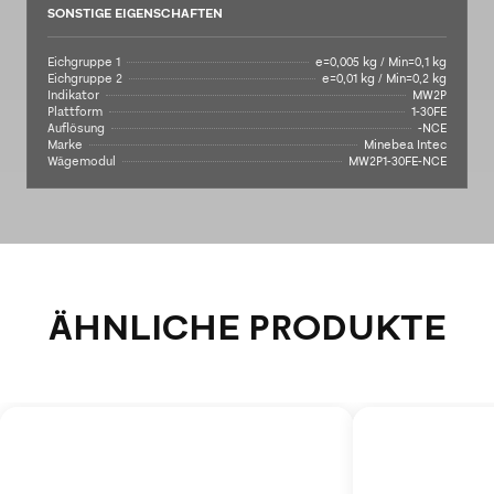
SONSTIGE EIGENSCHAFTEN
Eichgruppe 1
e=0,005 kg / Min=0,1 kg
Eichgruppe 2
e=0,01 kg / Min=0,2 kg
Indikator
MW2P
Plattform
1-30FE
Auflösung
-NCE
Marke
Minebea Intec
Wägemodul
MW2P1-30FE-NCE
ÄHNLICHE PRODUKTE