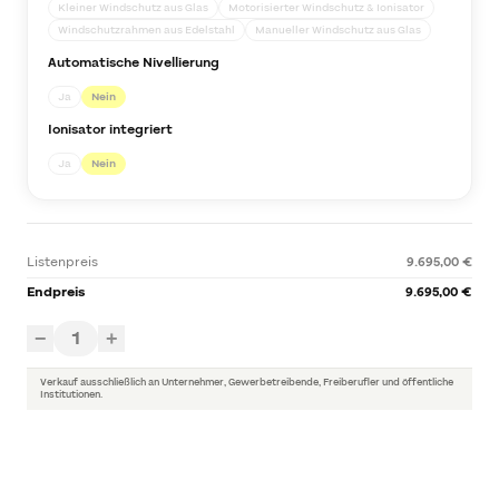
Kleiner Windschutz aus Glas
Motorisierter Windschutz & Ionisator
Windschutzrahmen aus Edelstahl
Manueller Windschutz aus Glas
Automatische Nivellierung
Ja
Nein
Ionisator integriert
Ja
Nein
Listenpreis
9.695,00 €
Endpreis
9.695,00 €
1
−
+
Verkauf ausschließlich an Unternehmer, Gewerbetreibende, Freiberufler und öffentliche
Institutionen.