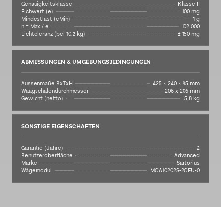
Genauigkeitsklasse
Klasse II
Eichwert (e)
100 mg
Mindestlast (eMin)
1 g
n = Max / e
102.000
Eichtoleranz (bei 10,2 kg)
± 150 mg
ABMESSUNGEN & UMGEBUNGSBEDINGUNGEN
Aussenmaße BxTxH
425 × 240 × 95 mm
Waagschalendurchmesser
206 x 206 mm
Gewicht (netto)
15,8 kg
SONSTIGE EIGENSCHAFTEN
Garantie (Jahre)
2
Benutzeroberfläche
Advanced
Marke
Sartorius
Wägemodul
MCA10202S-2CEU-0