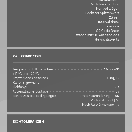
Mittelwertbildung
Kontrollwägen
Höchster Spitzenwert
Zählen
Intervalldruck
Barcode
QR-Code Druck
Wägen mit SBI Ausgabe des
Gewichtswerts
KALIBRIERDATEN
Temperaturdrift zwischen
1.5 ppm/K
+10 °C und +30 °C
Empfohlenes externes
10 kg, E2
Kalibriergewicht
Eichfähig
Ja
Automatische Justage
Ja
IsoCal Auslösebedingungen
Temperaturänderung | 1,5K
Zeitgesteuert | 6h
Nach Aufwärmphase | ja
EICHTOLERANZEN