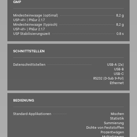
GMP
Mindesteinwaage (optimal)
8,2 g
USP<41> | PhEur 2.1.7
Mindesteinwaage (typisch)
8,2 g
USP<41> | PhEur 2.1.7
USP Stabilisierungszeit
0.8 s
SCHNITTSTELLEN
Datenschnittstellen
USB-A (2x)
USB-B
USB-C
RS232 (D-Sub 9-Pol)
Ethernet
BEDIENUNG
Standard-Applikationen
Mischen
Statistik
Summierung
Dichte von Feststoffen
Prozentwägen
Multiplizieren