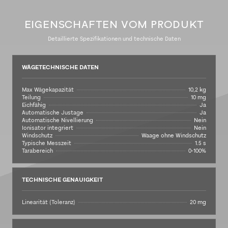
EIGENSCHAFTEN VOM PRODUKT
Detaillierte Spezifikationen und technische Daten
WÄGETECHNISCHE DATEN
Max Wägekapazität
10,2 kg
Teilung
10 mg
Eichfähig
Ja
Automatische Justage
Ja
Automatische Nivellierung
Nein
Ionisator integriert
Nein
Windschutz
Waage ohne Windschutz
Typische Messzeit
1.5 s
Tarabereich
0-100%
TECHNISCHE GENAUIGKEIT
Linearität (Toleranz)
20 mg