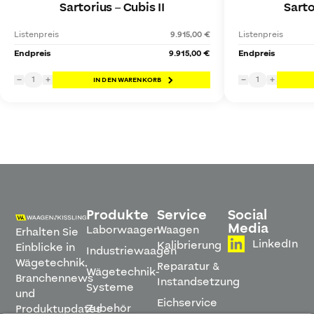
Sartorius
–
Cubis II
Sarto
Listenpreis
9.915,00 €
Listenpreis
Endpreis
9.915,00 €
Endpreis
1
1
−
+
IN DEN WARENKORB
−
+
Produkte
Service
Social
Media
Laborwaagen
Waagen
Erhalten Sie
LinkedIn
Kalibrierung
Einblicke in
Industriewaagen
Wägetechnik,
Reparatur &
Wägetechnik-
Branchennews
Instandsetzung
Systeme
und
Eichservice
Zubehör
Produktupdates