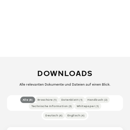
DOWNLOADS
Alle relevanten Dokumente und Dateien auf einen Blick.
Alle
(
8
)
Broschüre
(
1
)
Datenblatt
(
1
)
Handbuch
(
2
)
Technische Information
(
3
)
Whitepaper
(
1
)
Deutsch
(
4
)
Englisch
(
4
)