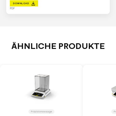
DOWNLOAD
PDF
ÄHNLICHE PRODUKTE
Präzisionswaage
P