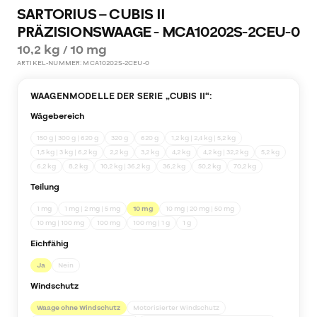
SARTORIUS – CUBIS II
PRÄZISIONSWAAGE - MCA10202S-2CEU-0
10,2 kg / 10 mg
ARTIKEL-NUMMER:
MCA10202S-2CEU-0
WAAGENMODELLE DER SERIE „
CUBIS II
“:
Wägebereich
150 g | 300 g | 620 g
320 g
620 g
1,2 kg | 2,4 kg | 5,2 kg
1,5 kg | 3 kg | 6,2 kg
2,2 kg
3,2 kg
4,2 kg
4,2 kg | 32,2 kg
5,2 kg
6,2 kg
8,2 kg
10,2 kg | 36,2 kg
36,2 kg
50,2 kg
70,2 kg
Teilung
1 mg
1 mg | 2 mg | 5 mg
10 mg
10 mg | 20 mg | 50 mg
10 mg | 100 mg
100 mg
100 mg | 1 g
1 g
Eichfähig
Ja
Nein
Windschutz
Waage ohne Windschutz
Motorisierter Windschutz