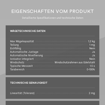
EIGENSCHAFTEN VOM PRODUKT
Detaillierte Spezifikationen und technische Daten
WÄGETECHNISCHE DATEN
Max Wägekapazität
1,2 kg
Teilung
1 mg
Eichfähig
Nein
Automatische Justage
Ja
Automatische Nivellierung
Ja
Ionisator integriert
Nein
Windschutz
Windschutzrahmen aus Edelstahl
Typische Messzeit
1.5 s
Tarabereich
0-100%
TECHNISCHE GENAUIGKEIT
Linearität (Toleranz)
2 mg