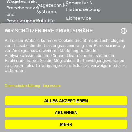
Wägetechnik,
Reparatur &
Wägetechnik-
Branchennews
Instandsetzung
Systeme
und
Eichservice
Zubehör
Produktupdates
Montage &
direkt in
Software
Inbetriebnahme
Ihren
Posteingang.
Leihwaagen
&
Mietservice
ABONNIEREN
Mit dem
Absenden
akzeptieren
Sie unsere
Datenschutzbestimmungen
.
© 2026 Waagen Kissling. Alle Rechte vorbehalten.
Impressum
Rücksendung
Datenschutzerklärung