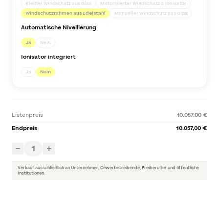
Kleiner Windschutz aus Glas
Motorisierter Windschutz & Ionisator
Windschutzrahmen aus Edelstahl
Manueller Windschutz aus Glas
Automatische Nivellierung
Ja
Nein
Ionisator integriert
Ja
Nein
Listenpreis
10.057,00 €
Endpreis
10.057,00 €
1
−
+
Verkauf ausschließlich an Unternehmer, Gewerbetreibende, Freiberufler und öffentliche
Institutionen.