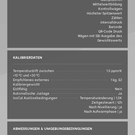
Mittelwertbildung
Kontrollwägen
Höchster Spitzenwert
Zählen
Intervalldruck
Barcode
QR-Code Druck
Wägen mit SBI Ausgabe des
Gewichtswerts
KALIBRIERDATEN
Temperaturdrift zwischen
1.5 ppm/K
+10 °C und +30 °C
Empfohlenes externes
1 kg, E2
Kalibriergewicht
Eichfähig
Nein
Automatische Justage
Ja
IsoCal Auslösebedingungen
Temperaturänderung | 1,5K
Zeitgesteuert | 12h
Nach Nivellierung | ja
Nach Aufwärmphase | ja
ABMESSUNGEN & UMGEBUNGSBEDINGUNGEN