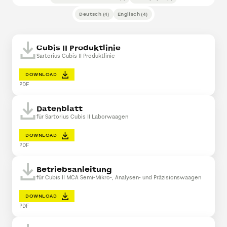
Deutsch
(
4
)
Englisch
(
4
)
Cubis II Produktlinie
Sartorius Cubis II Produktlinie
DOWNLOAD
PDF
Datenblatt
für Sartorius Cubis II Laborwaagen
DOWNLOAD
PDF
Betriebsanleitung
für Cubis II MCA Semi-Mikro-, Analysen- und Präzisionswaagen
DOWNLOAD
PDF