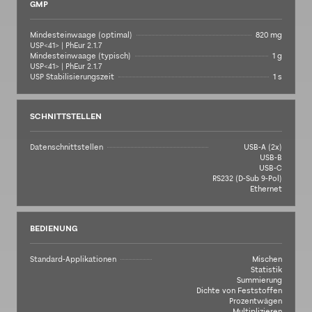
GMP
Mindesteinwaage (optimal)
820 mg
USP<41> | PhEur 2.1.7
Mindesteinwaage (typisch)
1 g
USP<41> | PhEur 2.1.7
USP Stabilisierungszeit
1 s
SCHNITTSTELLEN
Datenschnittstellen
USB-A (2x)
USB-B
USB-C
RS232 (D-Sub 9-Pol)
Ethernet
BEDIENUNG
Standard-Applikationen
Mischen
Statistik
Summierung
Dichte von Feststoffen
Prozentwägen
Multiplizieren