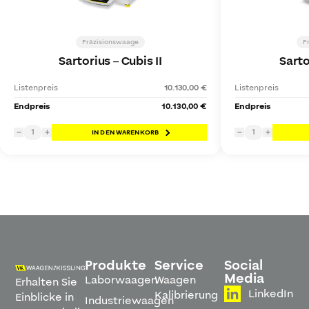
Präzisionswaage
P
Sartorius
–
Cubis II
Sarto
Listenpreis
10.130,00 €
Listenpreis
Endpreis
10.130,00 €
Endpreis
1
1
−
+
IN DEN WARENKORB
−
+
Produkte
Service
Social
Media
Laborwaagen
Waagen
Erhalten Sie
LinkedIn
Kalibrierung
Einblicke in
Industriewaagen