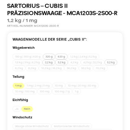
SARTORIUS – CUBIS II
PRÄZISIONSWAAGE - MCA1203S-2S00-R
1,2 kg / 1 mg
ARTIKEL-NUMMER:
MCA1203S-2S00-R
WAAGENMODELLE DER SERIE „
CUBIS II
“:
Wägebereich
150 g | 300 g | 620 g
320 g
620 g
1,2 kg | 2,4 kg | 5,2 kg
1,5 kg | 3 kg | 6,2 kg
2,2 kg
3,2 kg
4,2 kg
4,2 kg | 32,2 kg
5,2 kg
6,2 kg
8,2 kg
10,2 kg | 36,2 kg
36,2 kg
50,2 kg
70,2 kg
Teilung
1 mg
1 mg | 2 mg | 5 mg
10 mg
10 mg | 20 mg | 50 mg
10 mg | 100 mg
100 mg
100 mg | 1 g
1 g
Eichfähig
Ja
Nein
Windschutz
Waage ohne Windschutz
Motorisierter Windschutz