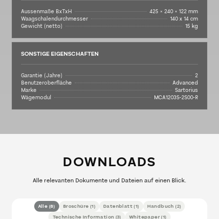
Aussenmaße BxTxH
425 × 240 × 122 mm
Waagschalendurchmesser
140 x 14 cm
Gewicht (netto)
15 kg
SONSTIGE EIGENSCHAFTEN
Garantie (Jahre)
2
Benutzeroberfläche
Advanced
Marke
Sartorius
Wägemodul
MCA1203S-2S00-R
DOWNLOADS
Alle relevanten Dokumente und Dateien auf einen Blick.
Alle
(
8
)
Broschüre
(
1
)
Datenblatt
(
1
)
Handbuch
(
2
)
Technische Information
(
3
)
Whitepaper
(
1
)