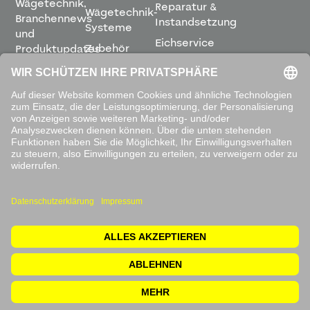
Wägetechnik,
Reparatur &
Wägetechnik-
Branchennews
Instandsetzung
Systeme
und
Eichservice
Zubehör
Produktupdates
Montage &
direkt in
Software
Inbetriebnahme
Ihren
Posteingang.
Leihwaagen
&
Mietservice
ABONNIEREN
Mit dem
Absenden
akzeptieren
Sie unsere
Datenschutzbestimmungen
.
© 2026 Waagen Kissling. Alle Rechte vorbehalten.
Impressum
Rücksendung
Datenschutzerklärung