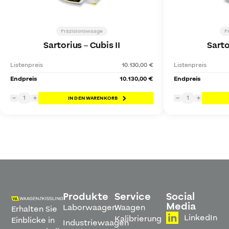
Präzisionswaage
P
Sartorius
–
Cubis II
Sarto
Listenpreis
10.130,00 €
Listenpreis
Endpreis
10.130,00 €
Endpreis
1
1
−
+
IN DEN WARENKORB
−
+
Produkte
Service
Social
Media
Laborwaagen
Waagen
Erhalten Sie
LinkedIn
Kalibrierung
Einblicke in
Industriewaagen