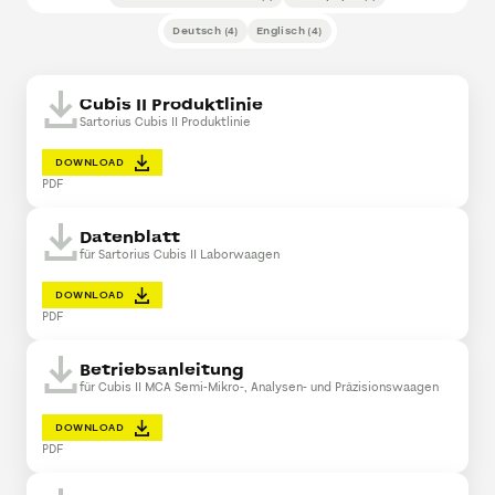
Deutsch
(
4
)
Englisch
(
4
)
Cubis II Produktlinie
Sartorius Cubis II Produktlinie
DOWNLOAD
PDF
Datenblatt
für Sartorius Cubis II Laborwaagen
DOWNLOAD
PDF
Betriebsanleitung
für Cubis II MCA Semi-Mikro-, Analysen- und Präzisionswaagen
DOWNLOAD
PDF