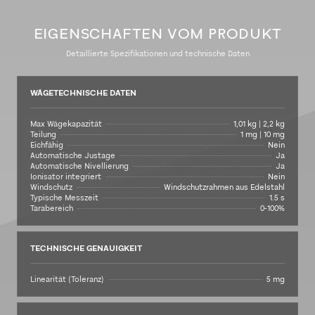
EIGENSCHAFTEN VOM PRODUKT
Detaillierte Spezifikationen und technische Daten
WÄGETECHNISCHE DATEN
Max Wägekapazität
1,01 kg | 2,2 kg
Teilung
1 mg | 10 mg
Eichfähig
Nein
Automatische Justage
Ja
Automatische Nivellierung
Ja
Ionisator integriert
Nein
Windschutz
Windschutzrahmen aus Edelstahl
Typische Messzeit
1.5 s
Tarabereich
0-100%
TECHNISCHE GENAUIGKEIT
Linearität (Toleranz)
5 mg