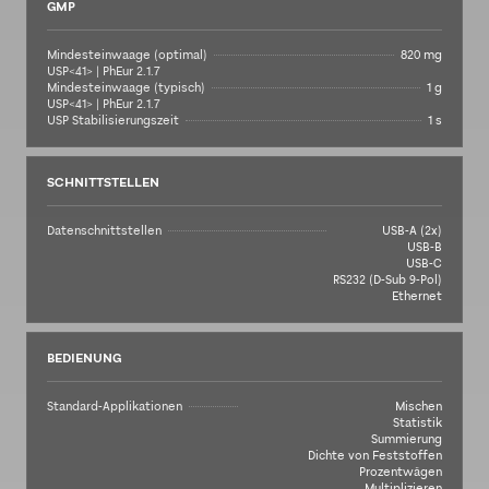
GMP
Mindesteinwaage (optimal)
820 mg
USP<41> | PhEur 2.1.7
Mindesteinwaage (typisch)
1 g
USP<41> | PhEur 2.1.7
USP Stabilisierungszeit
1 s
SCHNITTSTELLEN
Datenschnittstellen
USB-A (2x)
USB-B
USB-C
RS232 (D-Sub 9-Pol)
Ethernet
BEDIENUNG
Standard-Applikationen
Mischen
Statistik
Summierung
Dichte von Feststoffen
Prozentwägen
Multiplizieren