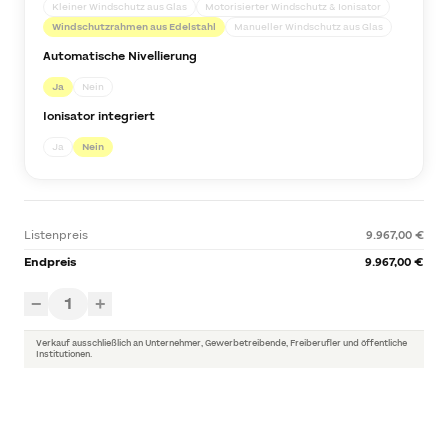
Kleiner Windschutz aus Glas
Motorisierter Windschutz & Ionisator
Windschutzrahmen aus Edelstahl
Manueller Windschutz aus Glas
Automatische Nivellierung
Ja
Nein
Ionisator integriert
Ja
Nein
Listenpreis
9.967,00 €
Endpreis
9.967,00 €
1
−
+
Verkauf ausschließlich an Unternehmer, Gewerbetreibende, Freiberufler und öffentliche
Institutionen.