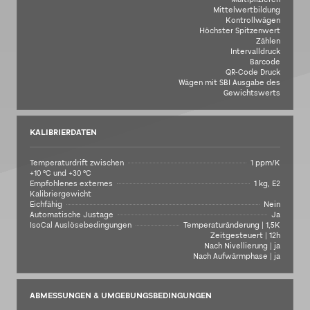
Mittelwertbildung
Kontrollwägen
Höchster Spitzenwert
Zählen
Intervalldruck
Barcode
QR-Code Druck
Wägen mit SBI Ausgabe des
Gewichtswerts
KALIBRIERDATEN
Temperaturdrift zwischen
1 ppm/K
+10 °C und +30 °C
Empfohlenes externes
1 kg, E2
Kalibriergewicht
Eichfähig
Nein
Automatische Justage
Ja
IsoCal Auslösebedingungen
Temperaturänderung | 1,5K
Zeitgesteuert | 12h
Nach Nivellierung | ja
Nach Aufwärmphase | ja
ABMESSUNGEN & UMGEBUNGSBEDINGUNGEN