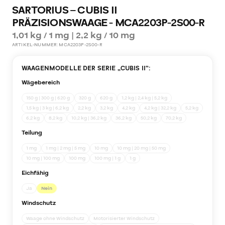
SARTORIUS – CUBIS II
PRÄZISIONSWAAGE - MCA2203P-2S00-R
1,01 kg / 1 mg | 2,2 kg / 10 mg
ARTIKEL-NUMMER:
MCA2203P-2S00-R
WAAGENMODELLE DER SERIE „
CUBIS II
“:
Wägebereich
150 g | 300 g | 620 g
320 g
620 g
1,2 kg | 2,4 kg | 5,2 kg
1,5 kg | 3 kg | 6,2 kg
2,2 kg
3,2 kg
4,2 kg
4,2 kg | 32,2 kg
5,2 kg
6,2 kg
8,2 kg
10,2 kg | 36,2 kg
36,2 kg
50,2 kg
70,2 kg
Teilung
1 mg
1 mg | 2 mg | 5 mg
10 mg
10 mg | 20 mg | 50 mg
10 mg | 100 mg
100 mg
100 mg | 1 g
1 g
Eichfähig
Ja
Nein
Windschutz
Waage ohne Windschutz
Motorisierter Windschutz