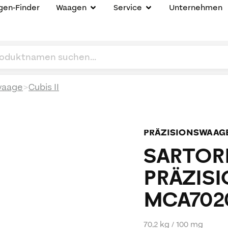
en-Finder
Waagen
Service
Unternehmen
>
waage
Cubis II
PRÄZISIONSWAAG
SARTORI
PRÄZIS
MCA7020
70,2 kg / 100 mg