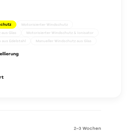
schutz
Motorisierter Windschutz
 aus Glas
Motorisierter Windschutz & Ionisator
aus Edelstahl
Manueller Windschutz aus Glas
llierung
rt
2–3 Wochen