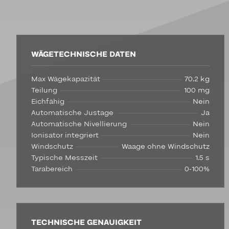
WÄGETECHNISCHE DATEN
Max Wägekapazität
70,2 kg
Teilung
100 mg
Eichfähig
Nein
Automatische Justage
Ja
Automatische Nivellierung
Nein
Ionisator integriert
Nein
Windschutz
Waage ohne Windschutz
Typische Messzeit
1.5 s
Tarabereich
0-100%
TECHNISCHE GENAUIGKEIT