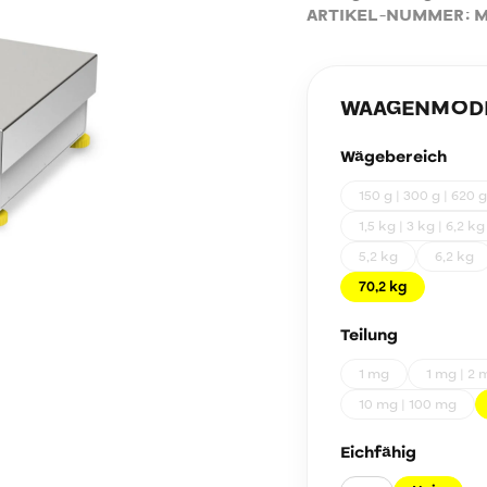
ARTIKEL-NUMMER:
M
WAAGENMODEL
Wägebereich
150 g | 300 g | 620 g
1,5 kg | 3 kg | 6,2 kg
5,2 kg
6,2 kg
70,2 kg
Teilung
1 mg
1 mg | 2 
10 mg | 100 mg
Eichfähig