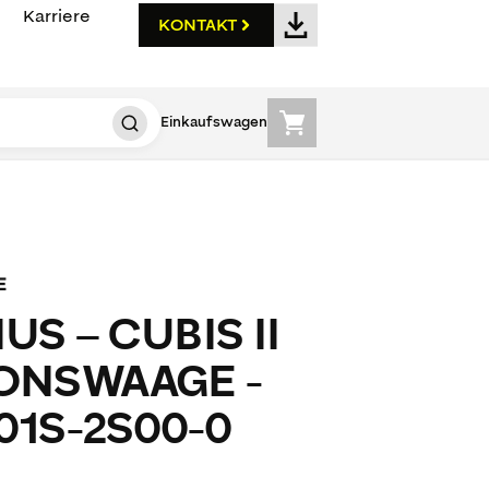
Karriere
KONTAKT
Einkaufswagen
E
US – CUBIS II
IONSWAAGE -
1S-2S00-0