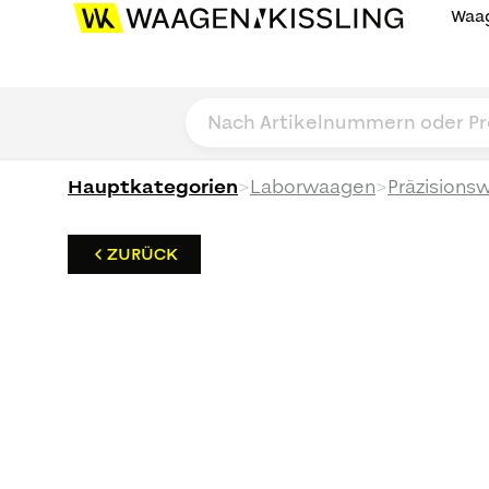
Waag
>
>
Hauptkategorien
Laborwaagen
Präzisions
ZURÜCK