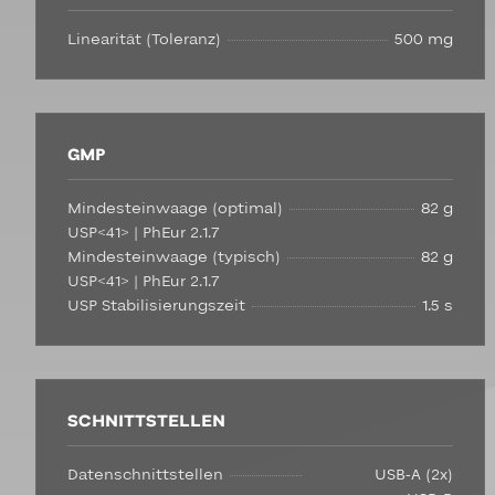
Linearität (Toleranz)
500 mg
GMP
Mindesteinwaage (optimal)
82 g
USP<41> | PhEur 2.1.7
Mindesteinwaage (typisch)
82 g
USP<41> | PhEur 2.1.7
USP Stabilisierungszeit
1.5 s
SCHNITTSTELLEN
Datenschnittstellen
USB-A (2x)