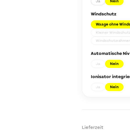
Ja
Nein
Windschutz
Waage ohne Wind
Kleiner Windschutz
Windschutzrahmen 
Automatische Nive
Ja
Nein
Ionisator integrie
Ja
Nein
Lieferzeit