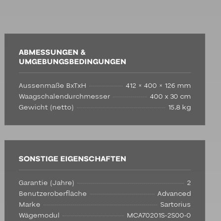
ABMESSUNGEN &
UMGEBUNGSBEDINGUNGEN
Aussenmaße BxTxH
412 × 400 × 126 mm
Waagschalendurchmesser
400 x 30 cm
Gewicht (netto)
15,8 kg
SONSTIGE EIGENSCHAFTEN
Garantie (Jahre)
2
Benutzeroberfläche
Advanced
Marke
Sartorius
Wägemodul
MCA70201S-2S00-0