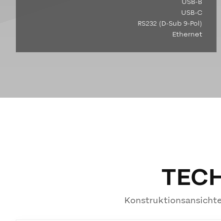
USB-B
USB-C
RS232 (D-Sub 9-Pol)
Ethernet
TEC
Konstruktionsansichte