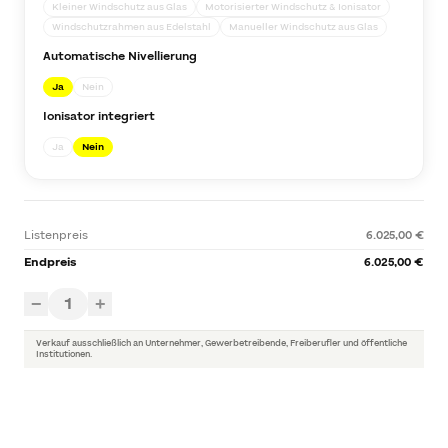
Kleiner Windschutz aus Glas
Motorisierter Windschutz & Ionisator
Windschutzrahmen aus Edelstahl
Manueller Windschutz aus Glas
Automatische Nivellierung
Ja
Nein
Ionisator integriert
Ja
Nein
Listenpreis
6.025,00 €
Endpreis
6.025,00 €
1
−
+
Verkauf ausschließlich an Unternehmer, Gewerbetreibende, Freiberufler und öffentliche
Institutionen.