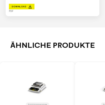
DOWNLOAD
PDF
ÄHNLICHE PRODUKTE
Präzisionswaage
P