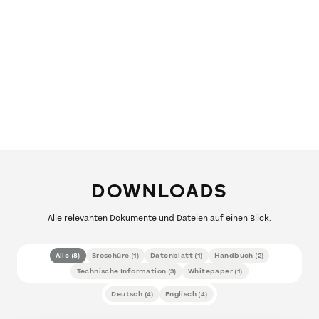
DOWNLOADS
Alle relevanten Dokumente und Dateien auf einen Blick.
Alle
(
8
)
Broschüre
(
1
)
Datenblatt
(
1
)
Handbuch
(
2
)
Technische Information
(
3
)
Whitepaper
(
1
)
Deutsch
(
4
)
Englisch
(
4
)