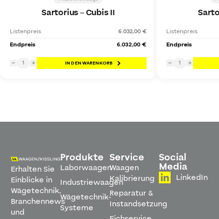
Sartorius
–
Cubis II
Sarto
Listenpreis
6.032,00 €
Listenpreis
Endpreis
6.032,00 €
Endpreis
1
1
−
+
IN DEN WARENKORB
−
+
Produkte
Service
Social
Media
Laborwaagen
Waagen
Erhalten Sie
LinkedIn
Kalibrierung
Einblicke in
Industriewaagen
Wägetechnik,
Reparatur &
Wägetechnik-
Branchennews
Instandsetzung
Systeme
und
Eichservice