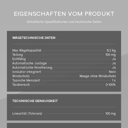
EIGENSCHAFTEN VOM PRODUKT
Detaillierte Spezifikationen und technische Daten
WÄGETECHNISCHE DATEN
Max Wägekapazität
8,2 kg
Teilung
100 mg
Eichfähig
Ja
Automatische Justage
Ja
Automatische Nivellierung
Ja
Ionisator integriert
Nein
Windschutz
Waage ohne Windschutz
Typische Messzeit
1 s
Tarabereich
0-100%
TECHNISCHE GENAUIGKEIT
Linearität (Toleranz)
100 mg