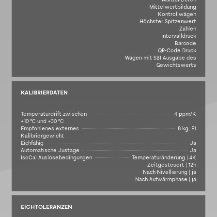
Mittelwertbildung
Kontrollwägen
Höchster Spitzenwert
Zählen
Intervalldruck
Barcode
QR-Code Druck
Wägen mit SBI Ausgabe des
Gewichtswerts
KALIBRIERDATEN
Temperaturdrift zwischen
4 ppm/K
+10 °C und +30 °C
Empfohlenes externes
8 kg, F1
Kalibriergewicht
Eichfähig
Ja
Automatische Justage
Ja
IsoCal Auslösebedingungen
Temperaturänderung | 4K
Zeitgesteuert | 12h
Nach Nivellierung | ja
Nach Aufwärmphase | ja
EICHTOLERANZEN