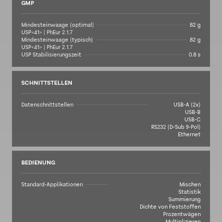
GMP
Mindesteinwaage (optimal)
82 g
USP<41> | PhEur 2.1.7
Mindesteinwaage (typisch)
82 g
USP<41> | PhEur 2.1.7
USP Stabilisierungszeit
0.8 s
SCHNITTSTELLEN
Datenschnittstellen
USB-A (2x)
USB-B
USB-C
RS232 (D-Sub 9-Pol)
Ethernet
BEDIENUNG
Standard-Applikationen
Mischen
Statistik
Summierung
Dichte von Feststoffen
Prozentwägen
Multiplizieren