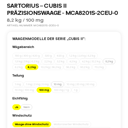
SARTORIUS – CUBIS II
PRÄZISIONSWAAGE - MCA8201S-2CEU-0
8,2 kg / 100 mg
ARTIKEL-NUMMER:
MCA8201S-2CEU-0
WAAGENMODELLE DER SERIE „
CUBIS II
“:
Wägebereich
150 g | 300 g | 620 g
320 g
620 g
1,2 kg | 2,4 kg | 5,2 kg
1,5 kg | 3 kg | 6,2 kg
2,2 kg
3,2 kg
4,2 kg
4,2 kg | 32,2 kg
5,2 kg
6,2 kg
8,2 kg
10,2 kg | 36,2 kg
36,2 kg
50,2 kg
70,2 kg
Teilung
1 mg
1 mg | 2 mg | 5 mg
10 mg
10 mg | 20 mg | 50 mg
10 mg | 100 mg
100 mg
100 mg | 1 g
1 g
Eichfähig
Ja
Nein
Windschutz
Waage ohne Windschutz
Motorisierter Windschutz