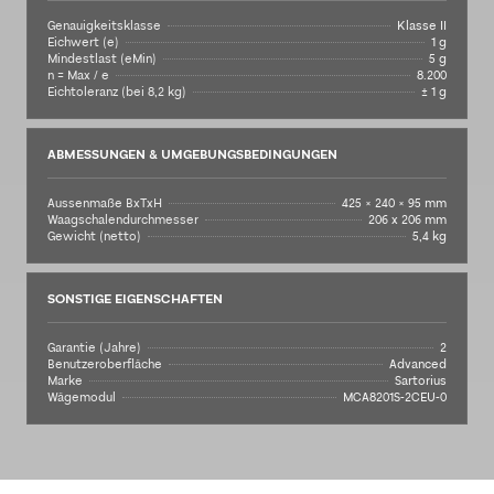
Genauigkeitsklasse
Klasse II
Eichwert (e)
1 g
Mindestlast (eMin)
5 g
n = Max / e
8.200
Eichtoleranz (bei 8,2 kg)
± 1 g
ABMESSUNGEN & UMGEBUNGSBEDINGUNGEN
Aussenmaße BxTxH
425 × 240 × 95 mm
Waagschalendurchmesser
206 x 206 mm
Gewicht (netto)
5,4 kg
SONSTIGE EIGENSCHAFTEN
Garantie (Jahre)
2
Benutzeroberfläche
Advanced
Marke
Sartorius
Wägemodul
MCA8201S-2CEU-0