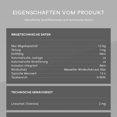
EIGENSCHAFTEN VOM PRODUKT
Detaillierte Spezifikationen und technische Daten
WÄGETECHNISCHE DATEN
Max Wägekapazität
1,2 kg
Teilung
1 mg
Eichfähig
Nein
Automatische Justage
Ja
Automatische Nivellierung
Ja
Ionisator integriert
Nein
Windschutz
Manueller Windschutz aus Glas
Typische Messzeit
1.5 s
Tarabereich
0-100%
TECHNISCHE GENAUIGKEIT
Linearität (Toleranz)
2 mg