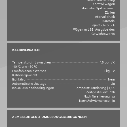
Kontrollwägen
Höchster Spitzenwert
Zählen
Intervalldruck
Barcode
QR-Code Druck
Wägen mit SBI Ausgabe des
Gewichtswerts
KALIBRIERDATEN
Temperaturdrift zwischen
1.5 ppm/K
+10 °C und +30 °C
Empfohlenes externes
1 kg, E2
Kalibriergewicht
Eichfähig
Nein
Automatische Justage
Ja
IsoCal Auslösebedingungen
Temperaturänderung | 1,5K
Zeitgesteuert | 12h
Nach Nivellierung | ja
Nach Aufwärmphase | ja
ABMESSUNGEN & UMGEBUNGSBEDINGUNGEN