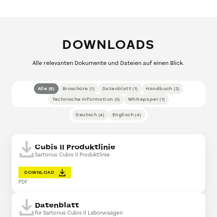
DOWNLOADS
Alle relevanten Dokumente und Dateien auf einen Blick.
Alle
(
8
)
Broschüre
(
1
)
Datenblatt
(
1
)
Handbuch
(
2
)
Technische Information
(
3
)
Whitepaper
(
1
)
Deutsch
(
4
)
Englisch
(
4
)
Cubis II Produktlinie
Sartorius Cubis II Produktlinie
DOWNLOAD
PDF
Datenblatt
für Sartorius Cubis II Laborwaagen