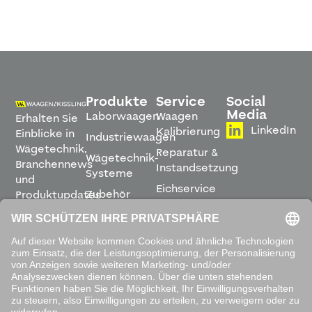
Produkte
Service
Social
Media
Laborwaagen
Waagen
Erhalten Sie
LinkedIn
Kalibrierung
Einblicke in
Industriewaagen
Wägetechnik,
Reparatur &
Wägetechnik-
Branchennews
Instandsetzung
Systeme
und
Eichservice
Zubehör
Produktupdates
Montage &
direkt in
Software
Inbetriebnahme
Ihren
Posteingang.
Leihwaagen
&
Mietservice
ABONNIEREN