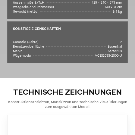
Aussenmaße BxTxH
425 × 240 × 373 mm
Waagschalendurchmesser
140 x 14 cm
Gewicht (netto)
9,4 kg
SONSTIGE EIGENSCHAFTEN
Garantie (Jahre)
2
Benutzeroberfläche
Essential
Marke
Sartorius
Wägemodul
MCE1203S-2S00-U
TECHNISCHE ZEICHNUNGEN
Konstruktionsansichten, Maßskizzen und technische Visualisierungen
zum ausgewählten Modell.