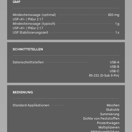
GMP
Mindesteinwaage (optimal)
820 mg
USP<41> | PhEur 2.1.7
Mindesteinwaage (typisch)
1 g
USP<41> | PhEur 2.1.7
USP Stabilisierungszeit
1 s
SCHNITTSTELLEN
Datenschnittstellen
USB-A
USB-B
USB-C
RS-232 (D-Sub 9-Pin)
BEDIENUNG
Standard-Applikationen
Mischen
Statistik
Summierung
Dichte von Feststoffen
Prozentwägen
Multiplizieren
Mittelwertbildung