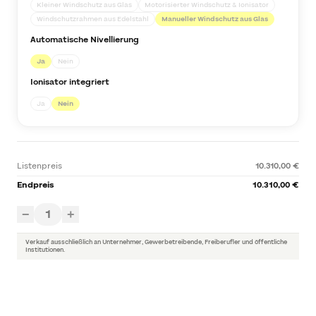
Kleiner Windschutz aus Glas
Motorisierter Windschutz & Ionisator
Windschutzrahmen aus Edelstahl
Manueller Windschutz aus Glas
Automatische Nivellierung
Ja
Nein
Ionisator integriert
Ja
Nein
Listenpreis
10.310,00 €
Endpreis
10.310,00 €
1
−
+
Verkauf ausschließlich an Unternehmer, Gewerbetreibende, Freiberufler und öffentliche
Institutionen.