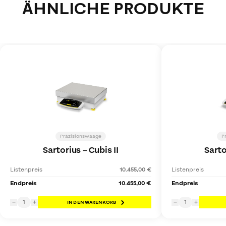
ÄHNLICHE PRODUKTE
Präzisionswaage
P
Sartorius
–
Cubis II
Sarto
Listenpreis
10.455,00 €
Listenpreis
Endpreis
10.455,00 €
Endpreis
1
1
−
+
IN DEN WARENKORB
−
+