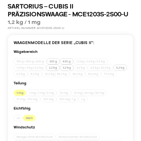
SARTORIUS – CUBIS II
PRÄZISIONSWAAGE - MCE1203S-2S00-U
1,2 kg / 1 mg
ARTIKEL-NUMMER:
MCE1203S-2S00-U
WAAGENMODELLE DER SERIE „
CUBIS II
“:
Wägebereich
150 g | 300 g | 620 g
320 g
620 g
1,2 kg | 2,4 kg | 5,2 kg
1,5 kg | 3 kg | 6,2 kg
2,2 kg
3,2 kg
4,2 kg
4,2 kg | 32,2 kg
5,2 kg
6,2 kg
8,2 kg
10,2 kg | 36,2 kg
36,2 kg
50,2 kg
70,2 kg
Teilung
1 mg
1 mg | 2 mg | 5 mg
10 mg
10 mg | 20 mg | 50 mg
10 mg | 100 mg
100 mg
100 mg | 1 g
1 g
Eichfähig
Ja
Nein
Windschutz
Waage ohne Windschutz
Motorisierter Windschutz