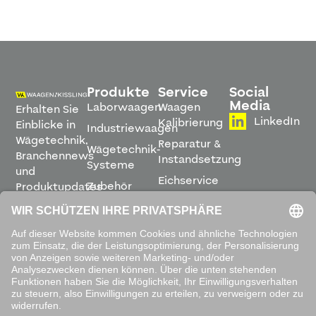
Produkte
Service
Social
Media
Laborwaagen
Waagen
Erhalten Sie
LinkedIn
Kalibrierung
Einblicke in
Industriewaagen
Wägetechnik,
Reparatur &
Wägetechnik-
Branchennews
Instandsetzung
Systeme
und
Eichservice
Zubehör
Produktupdates
Montage &
direkt in
Software
Inbetriebnahme
Ihren
Posteingang.
Leihwaagen
&
Mietservice
ABONNIEREN
Mit dem