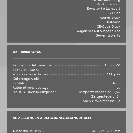
Kontrollwägen
Höchster Spitzenwert
Zählen
Intervalldruck
Barcode
QR-Code Druck
Wägen mit SBI Ausgabe des
Gewichtswerts
KALIBRIERDATEN
Temperaturdrift zwischen
1.5 ppm/K
+10 °C und +30 °C
Empfohlenes externes
14 kg, E2
Kalibriergewicht
Eichfähig
Nein
Automatische Justage
Ja
IsoCal Auslösebedingungen
Temperaturänderung | 1,5K
Zeitgesteuert | 6h
Nach Aufwärmphase | ja
ABMESSUNGEN & UMGEBUNGSBEDINGUNGEN
Aussenmaße BxTxH
425 × 240 × 95 mm