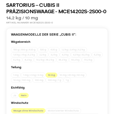
SARTORIUS – CUBIS II
PRÄZISIONSWAAGE - MCE14202S-2S00-0
14,2 kg / 10 mg
ARTIKEL-NUMMER:
MCE14202S-2S00-0
WAAGENMODELLE DER SERIE „
CUBIS II
“:
Wägebereich
150 g | 300 g | 620 g
320 g
620 g
1,2 kg | 2,4 kg | 5,2 kg
1,5 kg | 3 kg | 6,2 kg
2,2 kg
3,2 kg
4,2 kg
4,2 kg | 32,2 kg
5,2 kg
6,2 kg
8,2 kg
10,2 kg | 36,2 kg
36,2 kg
50,2 kg
70,2 kg
Teilung
1 mg
1 mg | 2 mg | 5 mg
10 mg
10 mg | 20 mg | 50 mg
10 mg | 100 mg
100 mg
100 mg | 1 g
1 g
Eichfähig
Ja
Nein
Windschutz
Waage ohne Windschutz
Motorisierter Windschutz