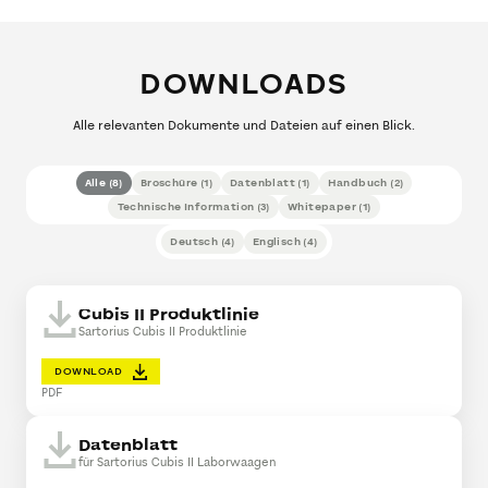
DOWNLOADS
Alle relevanten Dokumente und Dateien auf einen Blick.
Alle
(
8
)
Broschüre
(
1
)
Datenblatt
(
1
)
Handbuch
(
2
)
Technische Information
(
3
)
Whitepaper
(
1
)
Deutsch
(
4
)
Englisch
(
4
)
Cubis II Produktlinie
Sartorius Cubis II Produktlinie
DOWNLOAD
PDF
Datenblatt
für Sartorius Cubis II Laborwaagen