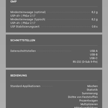
GMP
Mindesteinwaage (optimal)
8,2 g
USP<41> | PhEur 2.1.7
Mindesteinwaage (typisch)
8,2 g
USP<41> | PhEur 2.1.7
USP Stabilisierungszeit
0.8 s
SCHNITTSTELLEN
Datenschnittstellen
USB-A
USB-B
USB-C
RS-232 (D-Sub 9-Pin)
BEDIENUNG
Standard-Applikationen
Mischen
Statistik
Summierung
Dichte von Feststoffen
Prozentwägen
Multiplizieren
Mittelwertbildung