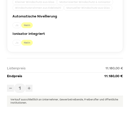
Kleiner Windschutz aus Glas
Motorisierter Windschutz & Ionisator
Windschutzrahmen aus Edelstahl
Manueller Windschutz aus Glas
Automatische Nivellierung
Ja
Nein
Ionisator integriert
Ja
Nein
Listenpreis
11.180,00 €
Endpreis
11.180,00 €
1
−
+
Verkauf ausschließlich an Unternehmer, Gewerbetreibende, Freiberufler und öffentliche
Institutionen.