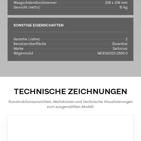
Waagschalendurchmesser
206 x 206 mm
Gewicht (netto)
15 kg
SONSTIGE EIGENSCHAFTEN
Garantie (Jahre)
2
Benutzeroberfläche
Essential
Marke
Sartorius
Wägemodul
MCE14202S-2S00-0
TECHNISCHE ZEICHNUNGEN
Konstruktionsansichten, Maßskizzen und technische Visualisierungen
zum ausgewählten Modell.