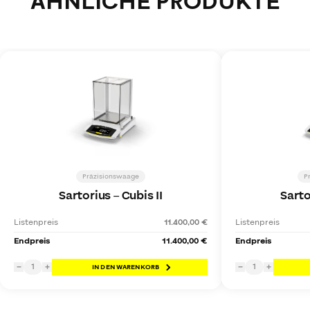
ÄHNLICHE PRODUKTE
Präzisionswaage
P
Sartorius
–
Cubis II
Sarto
Listenpreis
11.400,00 €
Listenpreis
Endpreis
11.400,00 €
Endpreis
1
1
−
+
IN DEN WARENKORB
−
+