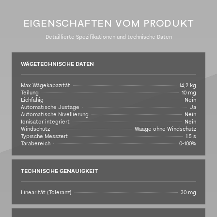
EIGENSCHAFTEN VOM PRODUKT
Detaillierte Spezifikationen und technische Daten
WÄGETECHNISCHE DATEN
Max Wägekapazität
14,2 kg
Teilung
10 mg
Eichfähig
Nein
Automatische Justage
Ja
Automatische Nivellierung
Nein
Ionisator integriert
Nein
Windschutz
Waage ohne Windschutz
Typische Messzeit
1.5 s
Tarabereich
0-100%
TECHNISCHE GENAUIGKEIT
Linearität (Toleranz)
30 mg