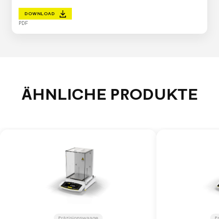
DOWNLOAD
PDF
ÄHNLICHE PRODUKTE
Präzisionswaage
P