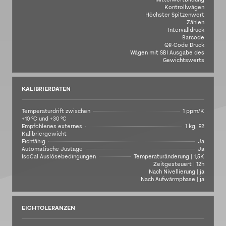
Kontrollwägen
Höchster Spitzenwert
Zählen
Intervalldruck
Barcode
QR-Code Druck
Wägen mit SBI Ausgabe des
Gewichtswerts
KALIBRIERDATEN
Temperaturdrift zwischen
1 ppm/K
+10 °C und +30 °C
Empfohlenes externes
1 kg, E2
Kalibriergewicht
Eichfähig
Ja
Automatische Justage
Ja
IsoCal Auslösebedingungen
Temperaturänderung | 1,5K
Zeitgesteuert | 12h
Nach Nivellierung | ja
Nach Aufwärmphase | ja
EICHTOLERANZEN