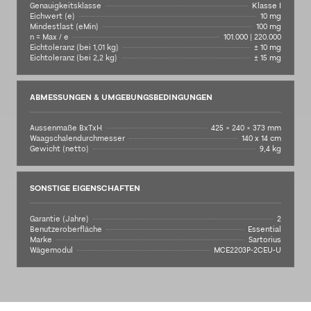
Genauigkeitsklasse
Klasse I
Eichwert (e)
10 mg
Mindestlast (eMin)
100 mg
n = Max / e
101.000 | 220.000
Eichtoleranz (bei 1,01 kg)
± 10 mg
Eichtoleranz (bei 2,2 kg)
± 15 mg
ABMESSUNGEN & UMGEBUNGSBEDINGUNGEN
Aussenmaße BxTxH
425 × 240 × 373 mm
Waagschalendurchmesser
140 x 14 cm
Gewicht (netto)
9,4 kg
SONSTIGE EIGENSCHAFTEN
Garantie (Jahre)
2
Benutzeroberfläche
Essential
Marke
Sartorius
Wägemodul
MCE2203P-2CEU-U