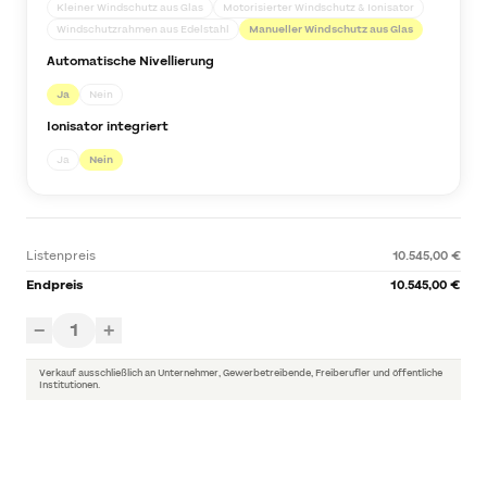
Kleiner Windschutz aus Glas
Motorisierter Windschutz & Ionisator
Windschutzrahmen aus Edelstahl
Manueller Windschutz aus Glas
Automatische Nivellierung
Ja
Nein
Ionisator integriert
Ja
Nein
Listenpreis
10.545,00 €
Endpreis
10.545,00 €
1
−
+
Verkauf ausschließlich an Unternehmer, Gewerbetreibende, Freiberufler und öffentliche
Institutionen.