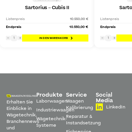
Sartorius
–
Cubis II
Sarto
Listenpreis
10.550,00 €
Listenpreis
Endpreis
10.550,00 €
Endpreis
1
1
−
+
IN DEN WARENKORB
−
+
Produkte
Service
Social
Media
Laborwaagen
Waagen
Erhalten Sie
LinkedIn
Kalibrierung
Einblicke in
Industriewaagen
Wägetechnik,
Reparatur &
Wägetechnik-
Branchennews
Instandsetzung
Systeme
und
Eichservice