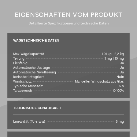
EIGENSCHAFTEN VOM PRODUKT
Detaillierte Spezifikationen und technische Daten
WÄGETECHNISCHE DATEN
Max Wägekapazität
1,01 kg | 2,2 kg
Teilung
1 mg | 10 mg
Eichfähig
Ja
Automatische Justage
Ja
Automatische Nivellierung
Ja
Ionisator integriert
Nein
Windschutz
Manueller Windschutz aus Glas
Typische Messzeit
1.5 s
Tarabereich
0-100%
TECHNISCHE GENAUIGKEIT
Linearität (Toleranz)
5 mg