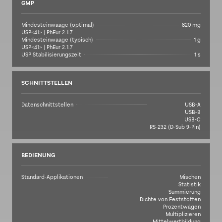
GMP
Mindesteinwaage (optimal)
820 mg
USP<41> | PhEur 2.1.7
Mindesteinwaage (typisch)
1 g
USP<41> | PhEur 2.1.7
USP Stabilisierungszeit
1 s
SCHNITTSTELLEN
Datenschnittstellen
USB-A
USB-B
USB-C
RS-232 (D-Sub 9-Pin)
BEDIENUNG
Standard-Applikationen
Mischen
Statistik
Summierung
Dichte von Feststoffen
Prozentwägen
Multiplizieren
Mittelwertbildung