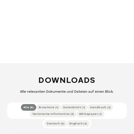
DOWNLOADS
Alle relevanten Dokumente und Dateien auf einen Blick.
Alle
(
8
)
Broschüre
(
1
)
Datenblatt
(
1
)
Handbuch
(
2
)
Technische Information
(
3
)
Whitepaper
(
1
)
Deutsch
(
4
)
Englisch
(
4
)