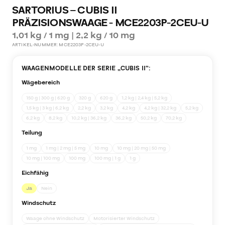
SARTORIUS – CUBIS II
PRÄZISIONSWAAGE - MCE2203P-2CEU-U
1,01 kg / 1 mg | 2,2 kg / 10 mg
ARTIKEL-NUMMER:
MCE2203P-2CEU-U
WAAGENMODELLE DER SERIE „
CUBIS II
“:
Wägebereich
150 g | 300 g | 620 g
320 g
620 g
1,2 kg | 2,4 kg | 5,2 kg
1,5 kg | 3 kg | 6,2 kg
2,2 kg
3,2 kg
4,2 kg
4,2 kg | 32,2 kg
5,2 kg
6,2 kg
8,2 kg
10,2 kg | 36,2 kg
36,2 kg
50,2 kg
70,2 kg
Teilung
1 mg
1 mg | 2 mg | 5 mg
10 mg
10 mg | 20 mg | 50 mg
10 mg | 100 mg
100 mg
100 mg | 1 g
1 g
Eichfähig
Ja
Nein
Windschutz
Waage ohne Windschutz
Motorisierter Windschutz