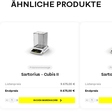
ÄHNLICHE PRODUKTE
Präzisionswaage
P
Sartorius
–
Cubis II
Sarto
Listenpreis
9.675,00 €
Listenpreis
Endpreis
9.675,00 €
Endpreis
1
1
−
+
IN DEN WARENKORB
−
+