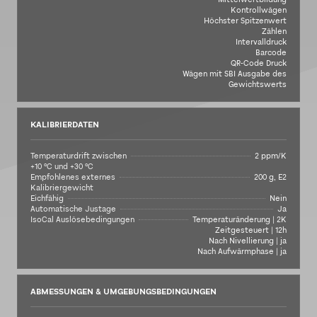
Kontrollwägen
Höchster Spitzenwert
Zählen
Intervalldruck
Barcode
QR-Code Druck
Wägen mit SBI Ausgabe des
Gewichtswerts
KALIBRIERDATEN
Temperaturdrift zwischen
2 ppm/K
+10 °C und +30 °C
Empfohlenes externes
200 g, E2
Kalibriergewicht
Eichfähig
Nein
Automatische Justage
Ja
IsoCal Auslösebedingungen
Temperaturänderung | 2K
Zeitgesteuert | 12h
Nach Nivellierung | ja
Nach Aufwärmphase | ja
ABMESSUNGEN & UMGEBUNGSBEDINGUNGEN