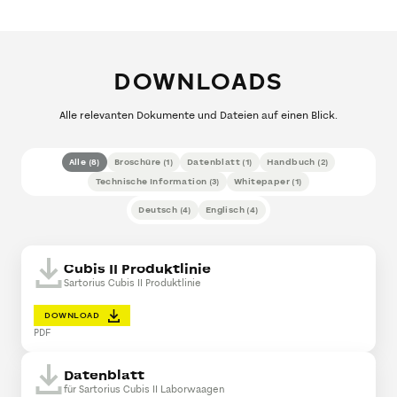
DOWNLOADS
Alle relevanten Dokumente und Dateien auf einen Blick.
Alle
(
8
)
Broschüre
(
1
)
Datenblatt
(
1
)
Handbuch
(
2
)
Technische Information
(
3
)
Whitepaper
(
1
)
Deutsch
(
4
)
Englisch
(
4
)
Cubis II Produktlinie
Sartorius Cubis II Produktlinie
DOWNLOAD
PDF
Datenblatt
für Sartorius Cubis II Laborwaagen