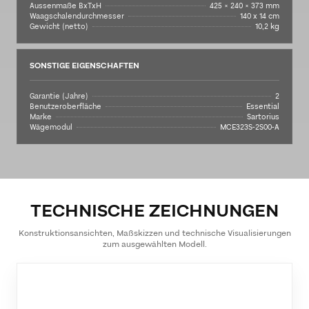
Aussenmaße BxTxH
425 × 240 × 373 mm
Waagschalendurchmesser
140 x 14 cm
Gewicht (netto)
10,2 kg
SONSTIGE EIGENSCHAFTEN
Garantie (Jahre)
2
Benutzeroberfläche
Essential
Marke
Sartorius
Wägemodul
MCE323S-2S00-A
TECHNISCHE ZEICHNUNGEN
Konstruktionsansichten, Maßskizzen und technische Visualisierungen
zum ausgewählten Modell.