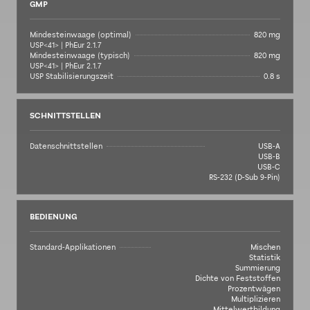
GMP
Mindesteinwaage (optimal)
820 mg
USP<41> | PhEur 2.1.7
Mindesteinwaage (typisch)
820 mg
USP<41> | PhEur 2.1.7
USP Stabilisierungszeit
0.8 s
SCHNITTSTELLEN
Datenschnittstellen
USB-A
USB-B
USB-C
RS-232 (D-Sub 9-Pin)
BEDIENUNG
Standard-Applikationen
Mischen
Statistik
Summierung
Dichte von Feststoffen
Prozentwägen
Multiplizieren
Mittelwertbildung