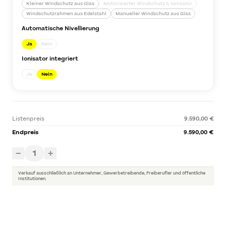
Kleiner Windschutz aus Glas
Motorisierter Windschutz & Ionisator
Windschutzrahmen aus Edelstahl
Manueller Windschutz aus Glas
Automatische Nivellierung
Ja
Nein
Ionisator integriert
Ja
Nein
Listenpreis
9.590,00 €
Endpreis
9.590,00 €
1
−
+
Verkauf ausschließlich an Unternehmer, Gewerbetreibende, Freiberufler und öffentliche
Institutionen.