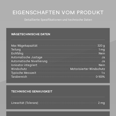
EIGENSCHAFTEN VOM PRODUKT
Detaillierte Spezifikationen und technische Daten
WÄGETECHNISCHE DATEN
Max Wägekapazität
320 g
Teilung
1 mg
Eichfähig
Nein
Automatische Justage
Ja
Automatische Nivellierung
Ja
Ionisator integriert
Nein
Windschutz
Motorisierter Windschutz
Typische Messzeit
1 s
Tarabereich
0-100%
TECHNISCHE GENAUIGKEIT
Linearität (Toleranz)
2 mg