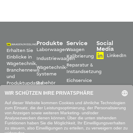
Produkte
Service
Social
Media
Laborwaagen
Waagen
Erhalten Sie
LinkedIn
Kalibrierung
Einblicke in
Industriewaagen
Wägetechnik,
Reparatur &
Wägetechnik-
Branchennews
Instandsetzung
Systeme
und
Eichservice
Zubehör
Produktupdates
Montage &
direkt in
Software
Inbetriebnahme
Ihren
Posteingang.
Leihwaagen
&
Mietservice
ABONNIEREN