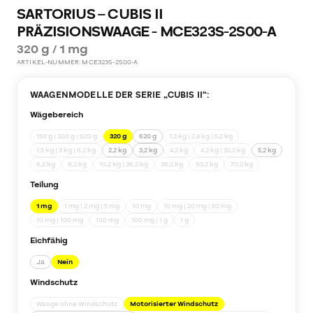
SARTORIUS – CUBIS II
PRÄZISIONSWAAGE - MCE323S-2S00-A
320 g / 1 mg
ARTIKEL-NUMMER:
MCE323S-2S00-A
WAAGENMODELLE DER SERIE „
CUBIS II
“:
Wägebereich
150 g | 300 g | 620 g
320 g
620 g
1,2 kg | 2,4 kg | 5,2 kg
1,5 kg | 3 kg | 6,2 kg
2,2 kg
3,2 kg
4,2 kg
4,2 kg | 32,2 kg
5,2 kg
6,2 kg
8,2 kg
10,2 kg | 36,2 kg
36,2 kg
50,2 kg
70,2 kg
Teilung
1 mg
1 mg | 2 mg | 5 mg
10 mg
10 mg | 20 mg | 50 mg
10 mg | 100 mg
100 mg
100 mg | 1 g
1 g
Eichfähig
Ja
Nein
Windschutz
Waage ohne Windschutz
Motorisierter Windschutz