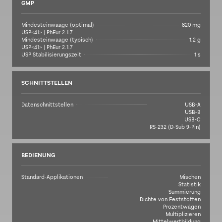
GMP
Mindesteinwaage (optimal)
820 mg
USP<41> | PhEur 2.1.7
Mindesteinwaage (typisch)
1,2 g
USP<41> | PhEur 2.1.7
USP Stabilisierungszeit
1 s
SCHNITTSTELLEN
Datenschnittstellen
USB-A
USB-B
USB-C
RS-232 (D-Sub 9-Pin)
BEDIENUNG
Standard-Applikationen
Mischen
Statistik
Summierung
Dichte von Feststoffen
Prozentwägen
Multiplizieren
Mittelwertbildung