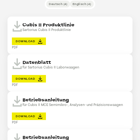
Deutsch
(
4
)
Englisch
(
4
)
Cubis II Produktlinie
Sartorius Cubis II Produktlinie
DOWNLOAD
PDF
Datenblatt
für Sartorius Cubis II Laborwaagen
DOWNLOAD
PDF
Betriebsanleitung
für Cubis II MCE Semimikro-, Analysen- und Präzisionswaagen
DOWNLOAD
PDF
Betriebsanleitung