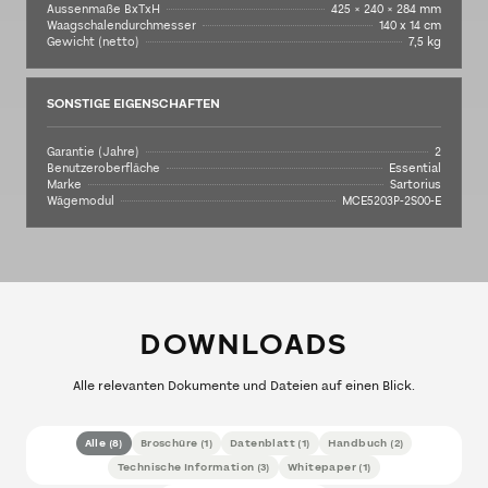
Aussenmaße BxTxH
425 × 240 × 284 mm
Waagschalendurchmesser
140 x 14 cm
Gewicht (netto)
7,5 kg
SONSTIGE EIGENSCHAFTEN
Garantie (Jahre)
2
Benutzeroberfläche
Essential
Marke
Sartorius
Wägemodul
MCE5203P-2S00-E
DOWNLOADS
Alle relevanten Dokumente und Dateien auf einen Blick.
Alle
(
8
)
Broschüre
(
1
)
Datenblatt
(
1
)
Handbuch
(
2
)
Technische Information
(
3
)
Whitepaper
(
1
)