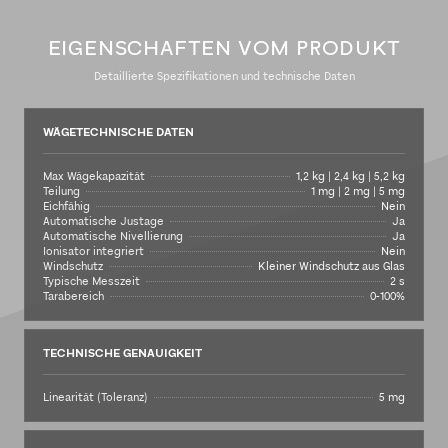
EIGENSCHAFTEN VOM PRODUKT
Detaillierte Spezifikationen und technische Daten
WÄGETECHNISCHE DATEN
Max Wägekapazität
1,2 kg | 2,4 kg | 5,2 kg
Teilung
1 mg | 2 mg | 5 mg
Eichfähig
Nein
Automatische Justage
Ja
Automatische Nivellierung
Ja
Ionisator integriert
Nein
Windschutz
Kleiner Windschutz aus Glas
Typische Messzeit
2 s
Tarabereich
0-100%
TECHNISCHE GENAUIGKEIT
Linearität (Toleranz)
5 mg