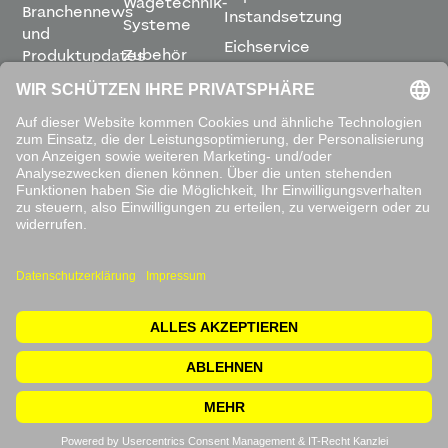
Wägetechnik-
Branchennews
Instandsetzung
Systeme
und
Eichservice
Zubehör
Produktupdates
Montage &
direkt in
Software
Inbetriebnahme
Ihren
Posteingang.
Leihwaagen
&
Mietservice
ABONNIEREN
Mit dem
Absenden
akzeptieren
Sie unsere
Datenschutzbestimmungen
.
© 2026 Waagen Kissling. Alle Rechte vorbehalten.
Impressum
Rücksendung
Datenschutzerklärung
AGB