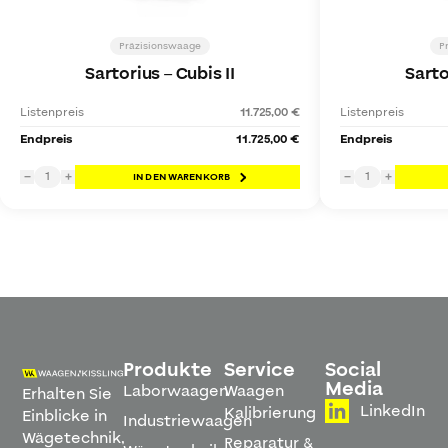
Präzisionswaage
P
Sartorius
–
Cubis II
Sarto
Listenpreis
11.725,00 €
Listenpreis
Endpreis
11.725,00 €
Endpreis
1
1
−
+
IN DEN WARENKORB
−
+
Produkte
Service
Social
Media
Laborwaagen
Waagen
Erhalten Sie
LinkedIn
Kalibrierung
Einblicke in
Industriewaagen
Wägetechnik,
Reparatur &