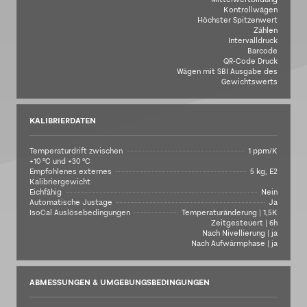
Kontrollwägen
Höchster Spitzenwert
Zählen
Intervalldruck
Barcode
QR-Code Druck
Wägen mit SBI Ausgabe des
Gewichtswerts
KALIBRIERDATEN
Temperaturdrift zwischen
1 ppm/K
+10 °C und +30 °C
Empfohlenes externes
5 kg, E2
Kalibriergewicht
Eichfähig
Nein
Automatische Justage
Ja
IsoCal Auslösebedingungen
Temperaturänderung | 1,5K
Zeitgesteuert | 6h
Nach Nivellierung | ja
Nach Aufwärmphase | ja
ABMESSUNGEN & UMGEBUNGSBEDINGUNGEN