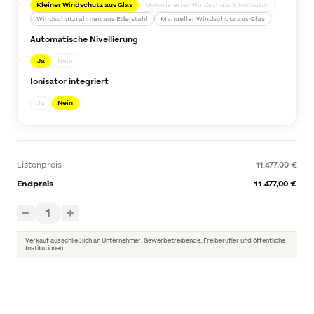
Kleiner Windschutz aus Glas
Motorisierter Windschutz & Ionisator
Windschutzrahmen aus Edelstahl
Manueller Windschutz aus Glas
Automatische Nivellierung
Ja
Nein
Ionisator integriert
Ja
Nein
Listenpreis
11.477,00 €
Endpreis
11.477,00 €
1
−
+
Verkauf ausschließlich an Unternehmer, Gewerbetreibende, Freiberufler und öffentliche
Institutionen.