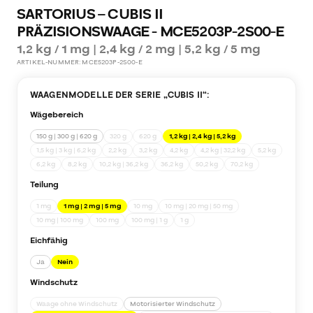
SARTORIUS – CUBIS II
PRÄZISIONSWAAGE - MCE5203P-2S00-E
1,2 kg / 1 mg | 2,4 kg / 2 mg | 5,2 kg / 5 mg
ARTIKEL-NUMMER:
MCE5203P-2S00-E
WAAGENMODELLE DER SERIE „
CUBIS II
“:
Wägebereich
150 g | 300 g | 620 g
320 g
620 g
1,2 kg | 2,4 kg | 5,2 kg
1,5 kg | 3 kg | 6,2 kg
2,2 kg
3,2 kg
4,2 kg
4,2 kg | 32,2 kg
5,2 kg
6,2 kg
8,2 kg
10,2 kg | 36,2 kg
36,2 kg
50,2 kg
70,2 kg
Teilung
1 mg
1 mg | 2 mg | 5 mg
10 mg
10 mg | 20 mg | 50 mg
10 mg | 100 mg
100 mg
100 mg | 1 g
1 g
Eichfähig
Ja
Nein
Windschutz
Waage ohne Windschutz
Motorisierter Windschutz