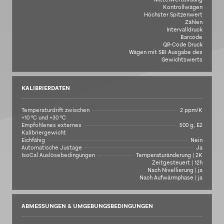
Kontrollwägen
Höchster Spitzenwert
Zählen
Intervalldruck
Barcode
QR-Code Druck
Wägen mit SBI Ausgabe des
Gewichtswerts
KALIBRIERDATEN
Temperaturdrift zwischen
2 ppm/K
+10 °C und +30 °C
Empfohlenes externes
500 g, E2
Kalibriergewicht
Eichfähig
Nein
Automatische Justage
Ja
IsoCal Auslösebedingungen
Temperaturänderung | 2K
Zeitgesteuert | 12h
Nach Nivellierung | ja
Nach Aufwärmphase | ja
ABMESSUNGEN & UMGEBUNGSBEDINGUNGEN