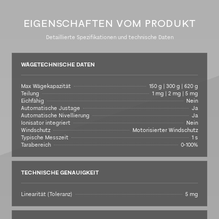
EIGENSCHAFTEN VOM PRODUKT
Detaillierte Spezifikationen und technische Daten
WÄGETECHNISCHE DATEN
Max Wägekapazität
150 g | 300 g | 620 g
Teilung
1 mg | 2 mg | 5 mg
Eichfähig
Nein
Automatische Justage
Ja
Automatische Nivellierung
Ja
Ionisator integriert
Nein
Windschutz
Motorisierter Windschutz
Typische Messzeit
1 s
Tarabereich
0-100%
TECHNISCHE GENAUIGKEIT
Linearität (Toleranz)
5 mg