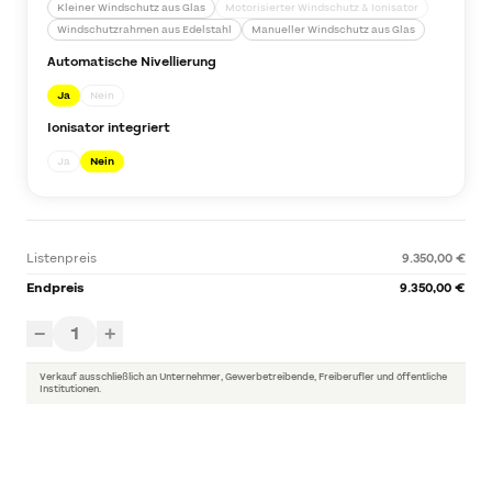
Kleiner Windschutz aus Glas
Motorisierter Windschutz & Ionisator
Windschutzrahmen aus Edelstahl
Manueller Windschutz aus Glas
Automatische Nivellierung
Ja
Nein
Ionisator integriert
Ja
Nein
Listenpreis
9.350,00 €
Endpreis
9.350,00 €
1
−
+
Verkauf ausschließlich an Unternehmer, Gewerbetreibende, Freiberufler und öffentliche
Institutionen.