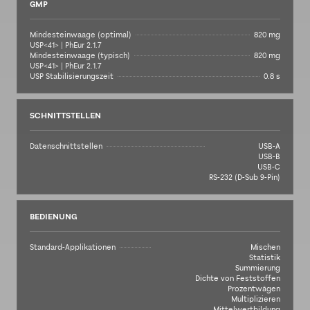
GMP
Mindesteinwaage (optimal)
820 mg
USP<41> | PhEur 2.1.7
Mindesteinwaage (typisch)
820 mg
USP<41> | PhEur 2.1.7
USP Stabilisierungszeit
0.8 s
SCHNITTSTELLEN
Datenschnittstellen
USB-A
USB-B
USB-C
RS-232 (D-Sub 9-Pin)
BEDIENUNG
Standard-Applikationen
Mischen
Statistik
Summierung
Dichte von Feststoffen
Prozentwägen
Multiplizieren
Mittelwertbildung