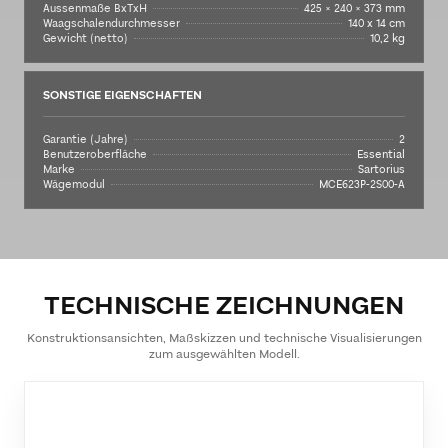
Aussenmaße BxTxH
425 × 240 × 373 mm
Waagschalendurchmesser
140 x 14 cm
Gewicht (netto)
10,2 kg
SONSTIGE EIGENSCHAFTEN
Garantie (Jahre)
2
Benutzeroberfläche
Essential
Marke
Sartorius
Wägemodul
MCE623P-2S00-A
TECHNISCHE ZEICHNUNGEN
Konstruktionsansichten, Maßskizzen und technische Visualisierungen
zum ausgewählten Modell.