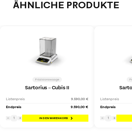
ÄHNLICHE PRODUKTE
Präzisionswaage
P
Sartorius
–
Cubis II
Sarto
Listenpreis
9.590,00 €
Listenpreis
Endpreis
9.590,00 €
Endpreis
1
1
−
+
IN DEN WARENKORB
−
+