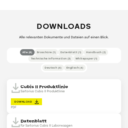
DOWNLOADS
Alle relevanten Dokumente und Dateien auf einen Blick.
Alle
(
8
)
Broschüre
(
1
)
Datenblatt
(
1
)
Handbuch
(
2
)
Technische Information
(
3
)
Whitepaper
(
1
)
Deutsch
(
4
)
Englisch
(
4
)
Cubis II Produktlinie
Sartorius Cubis II Produktlinie
DOWNLOAD
PDF
Datenblatt
für Sartorius Cubis II Laborwaagen