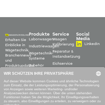
Produkte
Service
Social
Media
Laborwaagen
Waagen
Erhalten Sie
LinkedIn
Kalibrierung
Einblicke in
Industriewaagen
Wägetechnik,
Reparatur &
Wägetechnik-
Branchennews
Instandsetzung
Systeme
und
Eichservice
Zubehör
Produktupdates
Montage &
direkt in
Software
Inbetriebnahme
Ihren
Posteingang.
Leihwaagen
&
Mietservice
ABONNIEREN