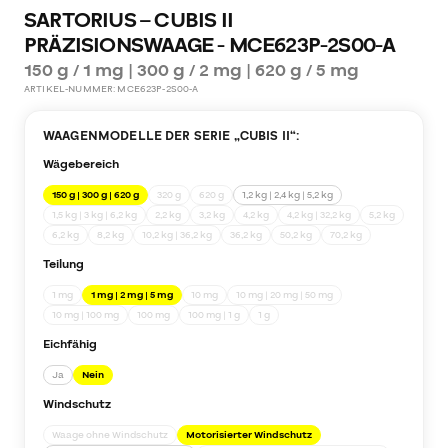
SARTORIUS – CUBIS II
PRÄZISIONSWAAGE - MCE623P-2S00-A
150 g / 1 mg | 300 g / 2 mg | 620 g / 5 mg
ARTIKEL-NUMMER:
MCE623P-2S00-A
WAAGENMODELLE DER SERIE „
CUBIS II
“:
Wägebereich
150 g | 300 g | 620 g
320 g
620 g
1,2 kg | 2,4 kg | 5,2 kg
1,5 kg | 3 kg | 6,2 kg
2,2 kg
3,2 kg
4,2 kg
4,2 kg | 32,2 kg
5,2 kg
6,2 kg
8,2 kg
10,2 kg | 36,2 kg
36,2 kg
50,2 kg
70,2 kg
Teilung
1 mg
1 mg | 2 mg | 5 mg
10 mg
10 mg | 20 mg | 50 mg
10 mg | 100 mg
100 mg
100 mg | 1 g
1 g
Eichfähig
Ja
Nein
Windschutz
Waage ohne Windschutz
Motorisierter Windschutz