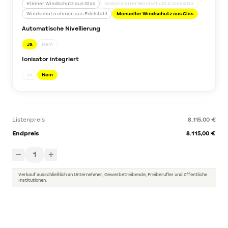
Kleiner Windschutz aus Glas
Motorisierter Windschutz & Ionisator
Windschutzrahmen aus Edelstahl
Manueller Windschutz aus Glas
Automatische Nivellierung
Ja
Nein
Ionisator integriert
Ja
Nein
Listenpreis
8.115,00 €
Endpreis
8.115,00 €
1
−
+
Verkauf ausschließlich an Unternehmer, Gewerbetreibende, Freiberufler und öffentliche
Institutionen.