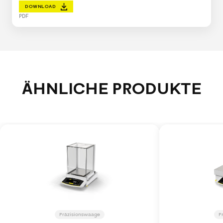
DOWNLOAD
PDF
ÄHNLICHE PRODUKTE
Präzisionswaage
P