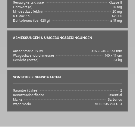
Genauigkeitsklasse
Klasse II
Eichwert (e)
10 mg
Mindestlast (eMin)
20 mg
n = Max / e
62.000
Eichtoleranz (bei 620 g)
± 15 mg
ABMESSUNGEN & UMGEBUNGSBEDINGUNGEN
Aussenmaße BxTxH
425 × 240 × 373 mm
Waagschalendurchmesser
140 x 14 cm
Gewicht (netto)
9,4 kg
SONSTIGE EIGENSCHAFTEN
Garantie (Jahre)
2
Benutzeroberfläche
Essential
Marke
Sartorius
Wägemodul
MCE623S-2CEU-U