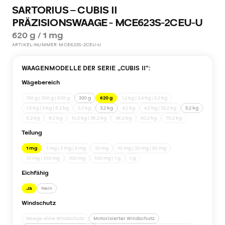
SARTORIUS – CUBIS II
PRÄZISIONSWAAGE - MCE623S-2CEU-U
620 g / 1 mg
ARTIKEL-NUMMER:
MCE623S-2CEU-U
WAAGENMODELLE DER SERIE „
CUBIS II
“:
Wägebereich
150 g | 300 g | 620 g
320 g
620 g
1,2 kg | 2,4 kg | 5,2 kg
1,5 kg | 3 kg | 6,2 kg
2,2 kg
3,2 kg
4,2 kg
4,2 kg | 32,2 kg
5,2 kg
6,2 kg
8,2 kg
10,2 kg | 36,2 kg
36,2 kg
50,2 kg
70,2 kg
Teilung
1 mg
1 mg | 2 mg | 5 mg
10 mg
10 mg | 20 mg | 50 mg
10 mg | 100 mg
100 mg
100 mg | 1 g
1 g
Eichfähig
Ja
Nein
Windschutz
Waage ohne Windschutz
Motorisierter Windschutz