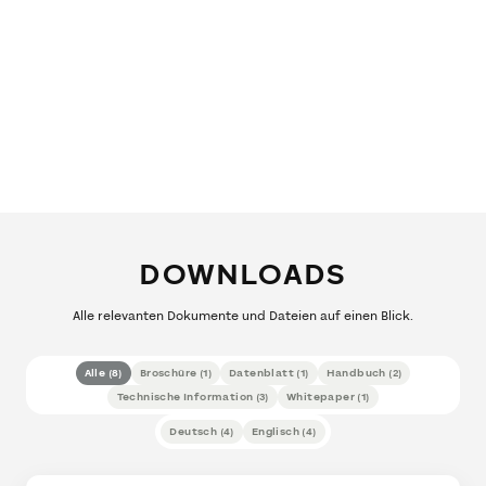
DOWNLOADS
Alle relevanten Dokumente und Dateien auf einen Blick.
Alle
(
8
)
Broschüre
(
1
)
Datenblatt
(
1
)
Handbuch
(
2
)
Technische Information
(
3
)
Whitepaper
(
1
)
Deutsch
(
4
)
Englisch
(
4
)