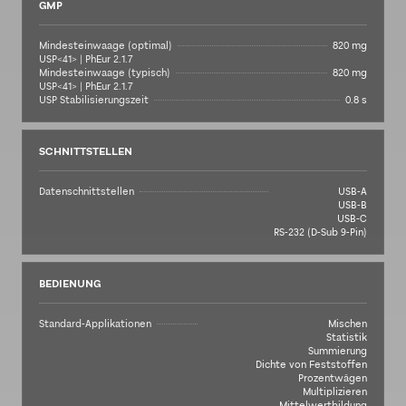
GMP
Mindesteinwaage (optimal)
820 mg
USP<41> | PhEur 2.1.7
Mindesteinwaage (typisch)
820 mg
USP<41> | PhEur 2.1.7
USP Stabilisierungszeit
0.8 s
SCHNITTSTELLEN
Datenschnittstellen
USB-A
USB-B
USB-C
RS-232 (D-Sub 9-Pin)
BEDIENUNG
Standard-Applikationen
Mischen
Statistik
Summierung
Dichte von Feststoffen
Prozentwägen
Multiplizieren
Mittelwertbildung