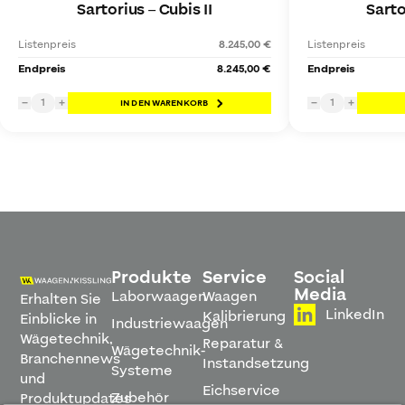
Sartorius
–
Cubis II
Sarto
Listenpreis
8.245,00 €
Listenpreis
Endpreis
8.245,00 €
Endpreis
1
1
−
+
IN DEN WARENKORB
−
+
Produkte
Service
Social
Media
Laborwaagen
Waagen
Erhalten Sie
LinkedIn
Kalibrierung
Einblicke in
Industriewaagen
Wägetechnik,
Reparatur &
Wägetechnik-
Branchennews
Instandsetzung
Systeme
und
Eichservice
Zubehör
Produktupdates