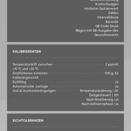
Kontrollwägen
Höchster Spitzenwert
Zählen
Intervalldruck
Barcode
QR-Code Druck
Wägen mit SBI Ausgabe des
Gewichtswerts
KALIBRIERDATEN
Temperaturdrift zwischen
2 ppm/K
+10 °C und +30 °C
Empfohlenes externes
500 g, E2
Kalibriergewicht
Eichfähig
Ja
Automatische Justage
Ja
IsoCal Auslösebedingungen
Temperaturänderung | 2K
Zeitgesteuert | 12h
Nach Nivellierung | ja
Nach Aufwärmphase | ja
EICHTOLERANZEN