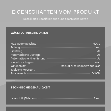
EIGENSCHAFTEN VOM PRODUKT
Detaillierte Spezifikationen und technische Daten
WÄGETECHNISCHE DATEN
Max Wägekapazität
620 g
Teilung
1 mg
Eichfähig
Ja
Automatische Justage
Ja
Automatische Nivellierung
Ja
Ionisator integriert
Nein
Windschutz
Manueller Windschutz aus Glas
Typische Messzeit
1 s
Tarabereich
0-100%
TECHNISCHE GENAUIGKEIT
Linearität (Toleranz)
2 mg