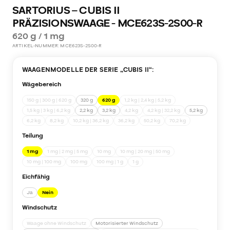
SARTORIUS – CUBIS II
PRÄZISIONSWAAGE - MCE623S-2S00-R
620 g / 1 mg
ARTIKEL-NUMMER:
MCE623S-2S00-R
WAAGENMODELLE DER SERIE „
CUBIS II
“:
Wägebereich
150 g | 300 g | 620 g
320 g
620 g
1,2 kg | 2,4 kg | 5,2 kg
1,5 kg | 3 kg | 6,2 kg
2,2 kg
3,2 kg
4,2 kg
4,2 kg | 32,2 kg
5,2 kg
6,2 kg
8,2 kg
10,2 kg | 36,2 kg
36,2 kg
50,2 kg
70,2 kg
Teilung
1 mg
1 mg | 2 mg | 5 mg
10 mg
10 mg | 20 mg | 50 mg
10 mg | 100 mg
100 mg
100 mg | 1 g
1 g
Eichfähig
Ja
Nein
Windschutz
Waage ohne Windschutz
Motorisierter Windschutz