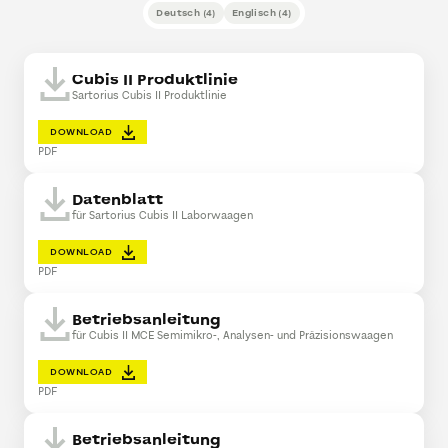
Deutsch
(
4
)
Englisch
(
4
)
Cubis II Produktlinie
Sartorius Cubis II Produktlinie
DOWNLOAD
PDF
Datenblatt
für Sartorius Cubis II Laborwaagen
DOWNLOAD
PDF
Betriebsanleitung
für Cubis II MCE Semimikro-, Analysen- und Präzisionswaagen
DOWNLOAD
PDF
Betriebsanleitung