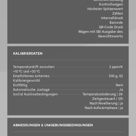
Kontrollwägen
Höchster Spitzenwert
Zählen
Intervalldruck
Barcode
QR-Code Druck
Wägen mit SBI Ausgabe des
Gewichtswerts
KALIBRIERDATEN
Temperaturdrift zwischen
2 ppm/K
+10 °C und +30 °C
Empfohlenes externes
500 g, E2
Kalibriergewicht
Eichfähig
Nein
Automatische Justage
Ja
IsoCal Auslösebedingungen
Temperaturänderung | 2K
Zeitgesteuert | 12h
Nach Nivellierung | ja
Nach Aufwärmphase | ja
ABMESSUNGEN & UMGEBUNGSBEDINGUNGEN