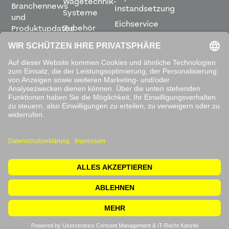
Wägetechnik-
Branchennews
Instandsetzung
Systeme
und
Eichservice
Zubehör
Produktupdates
Montage &
direkt in
Software
Inbetriebnahme
Ihren
Posteingang.
Leihwaagen
&
Mietservice
ABONNIEREN
Mit dem
Absenden
akzeptieren
Sie unsere
Datenschutzbestimmungen
.
© 2026 Waagen Kissling. Alle Rechte vorbehalten.
Impressum
Rücksendung
Datenschutzerklärung
AGB