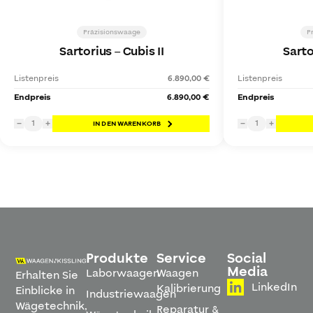
Präzisionswaage
P
Sartorius
–
Cubis II
Sarto
Listenpreis
6.890,00 €
Listenpreis
Endpreis
6.890,00 €
Endpreis
1
1
−
+
IN DEN WARENKORB
−
+
Produkte
Service
Social
Media
Laborwaagen
Waagen
Erhalten Sie
LinkedIn
Kalibrierung
Einblicke in
Industriewaagen
Wägetechnik,
Reparatur &