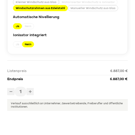
Kleiner Windschutz aus Glas
Motorisierter Windschutz & Ionisator
Windschutzrahmen aus Edelstahl
Manueller Windschutz aus Glas
Automatische Nivellierung
Ja
Nein
Ionisator integriert
Ja
Nein
Listenpreis
6.887,00 €
Endpreis
6.887,00 €
1
−
+
Verkauf ausschließlich an Unternehmer, Gewerbetreibende, Freiberufler und öffentliche
Institutionen.