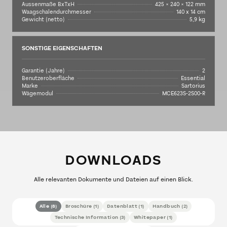
Aussenmaße BxTxH
425 × 240 × 122 mm
Waagschalendurchmesser
140 x 14 cm
Gewicht (netto)
5,9 kg
SONSTIGE EIGENSCHAFTEN
Garantie (Jahre)
2
Benutzeroberfläche
Essential
Marke
Sartorius
Wägemodul
MCE623S-2S00-R
DOWNLOADS
Alle relevanten Dokumente und Dateien auf einen Blick.
Alle
(
8
)
Broschüre
(
1
)
Datenblatt
(
1
)
Handbuch
(
2
)
Technische Information
(
3
)
Whitepaper
(
1
)