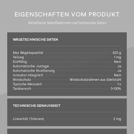
EIGENSCHAFTEN VOM PRODUKT
Detaillierte Spezifikationen und technische Daten
WÄGETECHNISCHE DATEN
Max Wägekapazität
620 g
Teilung
1 mg
Eichfähig
Nein
Automatische Justage
Ja
Automatische Nivellierung
Ja
Ionisator integriert
Nein
Windschutz
Windschutzrahmen aus Edelstahl
Typische Messzeit
1 s
Tarabereich
0-100%
TECHNISCHE GENAUIGKEIT
Linearität (Toleranz)
2 mg