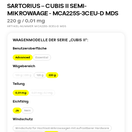
SARTORIUS – CUBIS II SEMI-
MIKROWAAGE - MCA225S-3CEU-D MDS
220 g / 0,01 mg
ARTIKEL-NUMMER:
MCA225S-3CEU-D MDS
WAAGENMODELLE DER SERIE „
CUBIS II
“:
Benutzeroberfläche
Advanced
Essential
Wägebereich
120 g | 220 g
120 g
220 g
Teilung
0,01 mg
0,01 mg | 0,1 mg
Eichfähig
Ja
Nein
Windschutz
Windschutz für Hochlast-Mikrowaagen mit aufrüstbarer Hardware