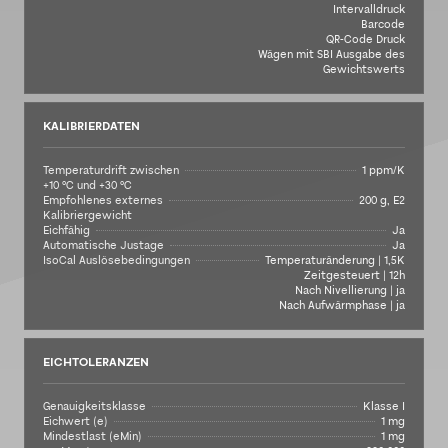
Intervalldruck
Barcode
QR-Code Druck
Wägen mit SBI Ausgabe des
Gewichtswerts
KALIBRIERDATEN
Temperaturdrift zwischen
1 ppm/K
+10 °C und +30 °C
Empfohlenes externes
200 g, E2
Kalibriergewicht
Eichfähig
Ja
Automatische Justage
Ja
IsoCal Auslösebedingungen
Temperaturänderung | 1,5K
Zeitgesteuert | 12h
Nach Nivellierung | ja
Nach Aufwärmphase | ja
EICHTOLERANZEN
Genauigkeitsklasse
Klasse I
Eichwert (e)
1 mg
Mindestlast (eMin)
1 mg