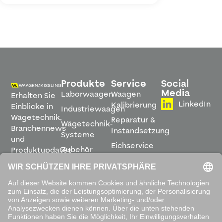
Produkte
Service
Social
Media
Laborwaagen
Waagen
Erhalten Sie
LinkedIn
Kalibrierung
Einblicke in
Industriewaagen
Wägetechnik,
Reparatur &
Wägetechnik-
Branchennews
Instandsetzung
Systeme
und
Eichservice
Zubehör
Produktupdates
Montage &
direkt in
Software
Inbetriebnahme
Ihren
Posteingang.
Leihwaagen
&
Mietservice