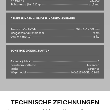
n = Max / e
220.000
Eichtoleranz (bei 220 g)
± 1,5 mg
ABMESSUNGEN & UMGEBUNGSBEDINGUNGEN
Aussenmaße BxTxH
301 × 240 × 301 mm
Waagschalendurchmesser
9 cm
Gewicht (netto)
15 kg
SONSTIGE EIGENSCHAFTEN
Garantie (Jahre)
2
Benutzeroberfläche
Advanced
Marke
Sartorius
Wägemodul
MCA225S-3CEU-D MDS
TECHNISCHE ZEICHNUNGEN