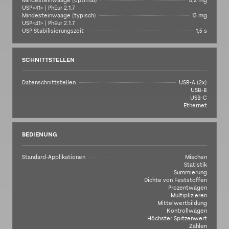
Mindesteinwaage (optimal)
8,2 mg
USP<41> | PhEur 2.1.7
Mindesteinwaage (typisch)
13 mg
USP<41> | PhEur 2.1.7
USP Stabilisierungszeit
1,5 s
SCHNITTSTELLEN
Datenschnittstellen
USB-A (2x)
USB-B
USB-C
Ethernet
BEDIENUNG
Standard-Applikationen
Mischen
Statistik
Summierung
Dichte von Feststoffen
Prozentwägen
Multiplizieren
Mittelwertbildung
Kontrollwägen
Höchster Spitzenwert
Zählen