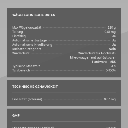
WÄGETECHNISCHE DATEN
Max Wägekapazität
220 g
Teilung
0,01 mg
Eichfähig
Ja
Automatische Justage
Ja
Automatische Nivellierung
Ja
Ionisator integriert
Nein
Windschutz
Windschutz für Hochlast-
Mikrowaagen mit aufrüstbarer
Hardware · MDS
Typische Messzeit
4 s
Tarabereich
0-100%
TECHNISCHE GENAUIGKEIT
Linearität (Toleranz)
0,07 mg
GMP