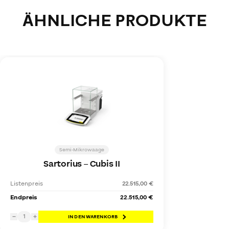
ÄHNLICHE PRODUKTE
Semi-Mikrowaage
Sartorius
–
Cubis II
Listenpreis
22.515,00 €
Endpreis
22.515,00 €
1
−
+
IN DEN WARENKORB