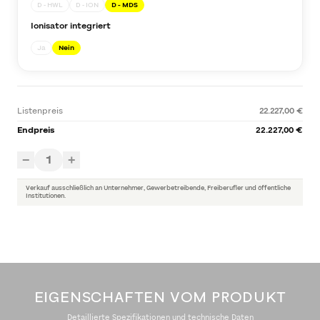
D - HWL
D - ION
D - MDS
Ionisator integriert
Ja
Nein
Listenpreis
22.227,00 €
Endpreis
22.227,00 €
1
−
+
Verkauf ausschließlich an Unternehmer, Gewerbetreibende, Freiberufler und öffentliche
Institutionen.
EIGENSCHAFTEN VOM PRODUKT
Detaillierte Spezifikationen und technische Daten