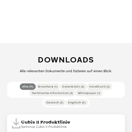
DOWNLOADS
Alle relevanten Dokumente und Dateien auf einen Blick.
Alle
(
11
)
Broschüre
(
1
)
Datenblatt
(
4
)
Handbuch
(
2
)
Technische Information
(
3
)
Whitepaper
(
1
)
Deutsch
(
5
)
Englisch
(
6
)
Cubis II Produktlinie
Sartorius Cubis II Produktlinie