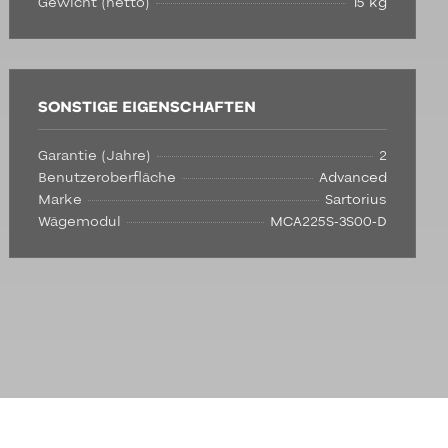
Gewicht (netto)
15 kg
SONSTIGE EIGENSCHAFTEN
Garantie (Jahre)
2
Benutzeroberfläche
Advanced
Marke
Sartorius
Wägemodul
MCA225S-3S00-D