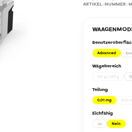
ARTIKEL-NUMMER:
M
WAAGENMODEL
Benutzeroberfläc
Advanced
Ess
Wägebereich
120 g | 220 g
1
Teilung
0,01 mg
0,01 m
Eichfähig
Ja
Nein