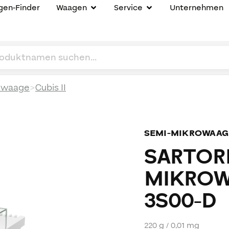
en-Finder
Waagen
Service
Unternehmen
>
owaage
Cubis II
SEMI-MIKROWAAG
SARTORI
MIKROW
3S00-D
220 g / 0,01 mg