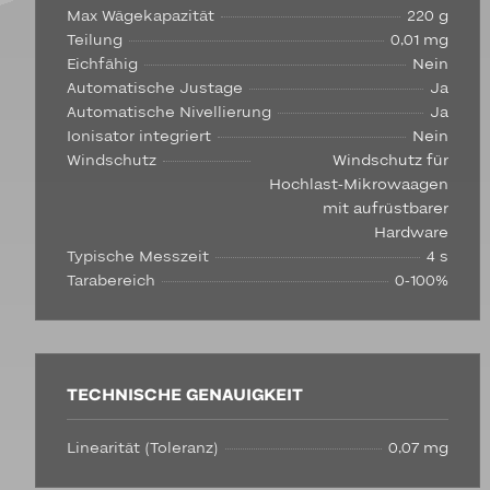
Max Wägekapazität
220 g
Teilung
0,01 mg
Eichfähig
Nein
Automatische Justage
Ja
Automatische Nivellierung
Ja
Ionisator integriert
Nein
Windschutz
Windschutz für
Hochlast-Mikrowaagen
mit aufrüstbarer
Hardware
Typische Messzeit
4 s
Tarabereich
0-100%
TECHNISCHE GENAUIGKEIT
Linearität (Toleranz)
0,07 mg