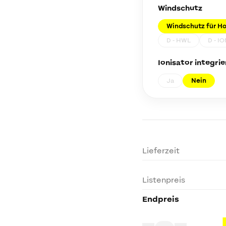
Windschutz
Windschutz für H
D - HWL
D - IO
Ionisator integrie
Ja
Nein
Lieferzeit
Listenpreis
Endpreis