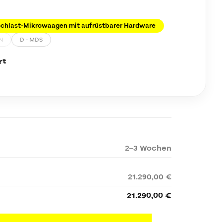
ochlast-Mikrowaagen mit aufrüstbarer Hardware
N
D - MDS
rt
2–3 Wochen
21.290,00 €
21.290,00 €