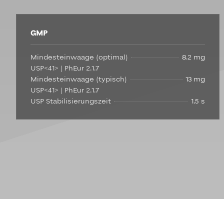
GMP
Mindesteinwaage (optimal)
8,2 mg
USP<41> | PhEur 2.1.7
Mindesteinwaage (typisch)
13 mg
USP<41> | PhEur 2.1.7
USP Stabilisierungszeit
1,5 s