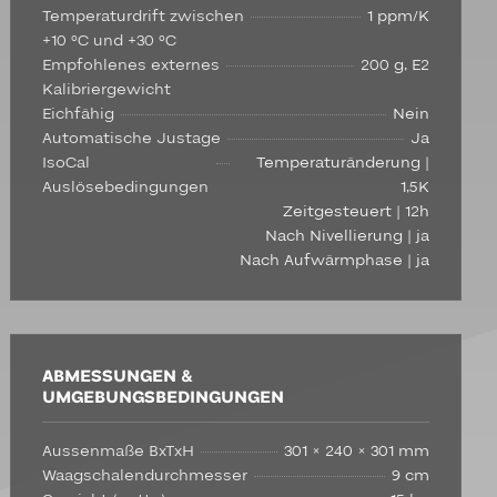
Temperaturdrift zwischen
1 ppm/K
+10 °C und +30 °C
Empfohlenes externes
200 g, E2
Kalibriergewicht
Eichfähig
Nein
Automatische Justage
Ja
IsoCal
Temperaturänderung |
Auslösebedingungen
1,5K
Zeitgesteuert | 12h
Nach Nivellierung | ja
Nach Aufwärmphase | ja
ABMESSUNGEN &
UMGEBUNGSBEDINGUNGEN
Aussenmaße BxTxH
301 × 240 × 301 mm
Waagschalendurchmesser
9 cm