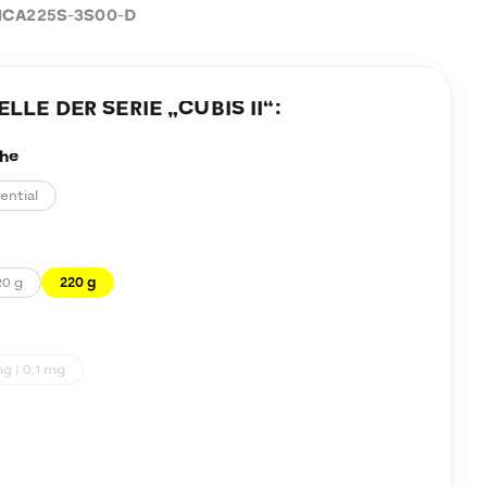
CA225S-3S00-D
LE DER SERIE „
CUBIS II
“:
he
ential
20 g
220 g
g | 0,1 mg