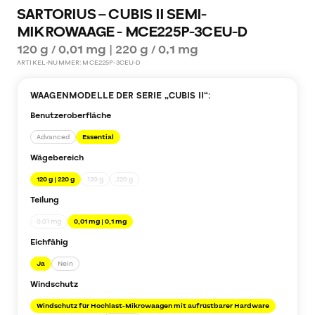
SARTORIUS – CUBIS II SEMI-
MIKROWAAGE - MCE225P-3CEU-D
120 g / 0,01 mg | 220 g / 0,1 mg
ARTIKEL-NUMMER:
MCE225P-3CEU-D
WAAGENMODELLE DER SERIE „
CUBIS II
“:
Benutzeroberfläche
Advanced
Essential
Wägebereich
120 g | 220 g
120 g
220 g
Teilung
0,01 mg
0,01 mg | 0,1 mg
Eichfähig
Ja
Nein
Windschutz
Windschutz für Hochlast-Mikrowaagen mit aufrüstbarer Hardware