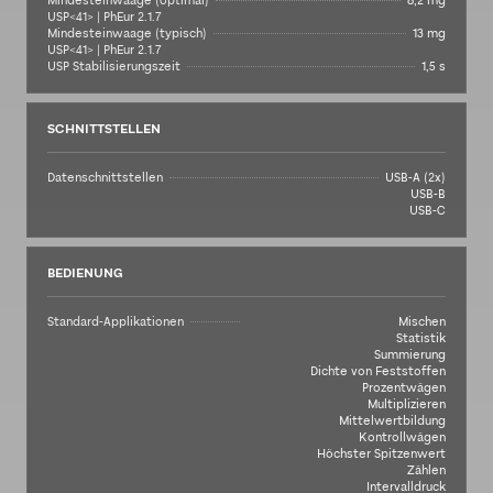
Mindesteinwaage (optimal)
8,2 mg
USP<41> | PhEur 2.1.7
Mindesteinwaage (typisch)
13 mg
USP<41> | PhEur 2.1.7
USP Stabilisierungszeit
1,5 s
SCHNITTSTELLEN
Datenschnittstellen
USB-A (2x)
USB-B
USB-C
BEDIENUNG
Standard-Applikationen
Mischen
Statistik
Summierung
Dichte von Feststoffen
Prozentwägen
Multiplizieren
Mittelwertbildung
Kontrollwägen
Höchster Spitzenwert
Zählen
Intervalldruck