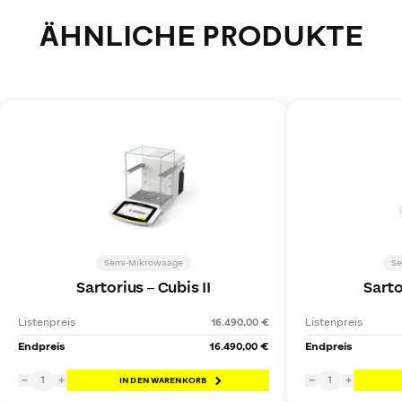
ÄHNLICHE PRODUKTE
Semi-Mikrowaage
Se
Sartorius
–
Cubis II
Sarto
Listenpreis
16.490,00 €
Listenpreis
Endpreis
16.490,00 €
Endpreis
1
1
−
+
IN DEN WARENKORB
−
+