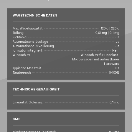
WÄGETECHNISCHE DATEN
Max Wägekapazität
120 g | 220 g
Teilung
0,01 mg | 0,1 mg
Eichfähig
Ja
Automatische Justage
Ja
Automatische Nivellierung
Ja
Ionisator integriert
Nein
Windschutz
Windschutz für Hochlast-
Mikrowaagen mit aufrüstbarer
Hardware
Typische Messzeit
4 s
Tarabereich
0-100%
TECHNISCHE GENAUIGKEIT
Linearität (Toleranz)
0,1 mg
GMP