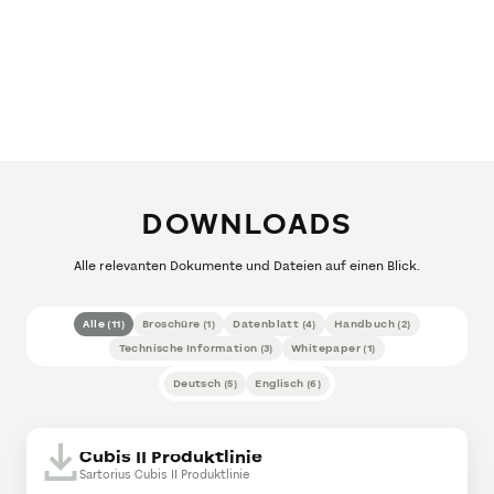
DOWNLOADS
Alle relevanten Dokumente und Dateien auf einen Blick.
Alle
(
11
)
Broschüre
(
1
)
Datenblatt
(
4
)
Handbuch
(
2
)
Technische Information
(
3
)
Whitepaper
(
1
)
Deutsch
(
5
)
Englisch
(
6
)
Cubis II Produktlinie
Sartorius Cubis II Produktlinie