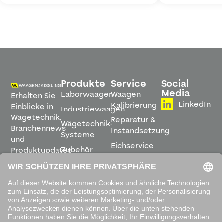
Produkte
Service
Social
Media
Laborwaagen
Waagen
Erhalten Sie
LinkedIn
Kalibrierung
Einblicke in
Industriewaagen
Wägetechnik,
Reparatur &
Wägetechnik-
Branchennews
Instandsetzung
Systeme
und
Eichservice
Zubehör
Produktupdates
Montage &
direkt in
Software
Inbetriebnahme
Ihren
Posteingang.
Leihwaagen
&
Mietservice