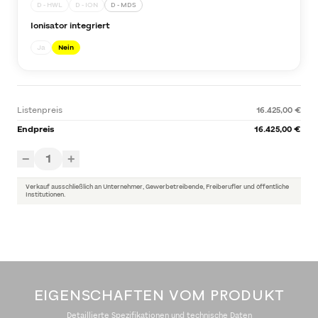
D - HWL
D - ION
D - MDS
Ionisator integriert
Ja
Nein
Listenpreis
16.425,00 €
Endpreis
16.425,00 €
1
−
+
Verkauf ausschließlich an Unternehmer, Gewerbetreibende, Freiberufler und öffentliche
Institutionen.
EIGENSCHAFTEN VOM PRODUKT
Detaillierte Spezifikationen und technische Daten