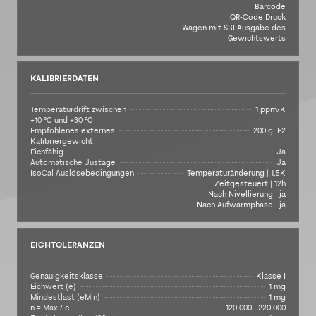
Barcode
QR-Code Druck
Wägen mit SBI Ausgabe des
Gewichtswerts
KALIBRIERDATEN
Temperaturdrift zwischen
1 ppm/K
+10 °C und +30 °C
Empfohlenes externes
200 g, E2
Kalibriergewicht
Eichfähig
Ja
Automatische Justage
Ja
IsoCal Auslösebedingungen
Temperaturänderung | 1,5K
Zeitgesteuert | 12h
Nach Nivellierung | ja
Nach Aufwärmphase | ja
EICHTOLERANZEN
Genauigkeitsklasse
Klasse I
Eichwert (e)
1 mg
Mindestlast (eMin)
1 mg
n = Max / e
120.000 | 220.000