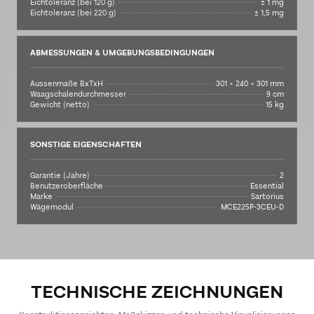
Eichtoleranz (bei 120 g)
± 1 mg
Eichtoleranz (bei 220 g)
± 1,5 mg
ABMESSUNGEN & UMGEBUNGSBEDINGUNGEN
Aussenmaße BxTxH
301 × 240 × 301 mm
Waagschalendurchmesser
9 cm
Gewicht (netto)
15 kg
SONSTIGE EIGENSCHAFTEN
Garantie (Jahre)
2
Benutzeroberfläche
Essential
Marke
Sartorius
Wägemodul
MCE225P-3CEU-D
TECHNISCHE ZEICHNUNGEN