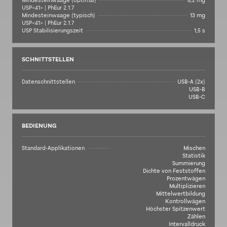
Mindesteinwaage (optimal)
8,2 mg
USP<41> | PhEur 2.1.7
Mindesteinwaage (typisch)
13 mg
USP<41> | PhEur 2.1.7
USP Stabilisierungszeit
1,5 s
SCHNITTSTELLEN
Datenschnittstellen
USB-A (2x)
USB-B
USB-C
BEDIENUNG
Standard-Applikationen
Mischen
Statistik
Summierung
Dichte von Feststoffen
Prozentwägen
Multiplizieren
Mittelwertbildung
Kontrollwägen
Höchster Spitzenwert
Zählen
Intervalldruck