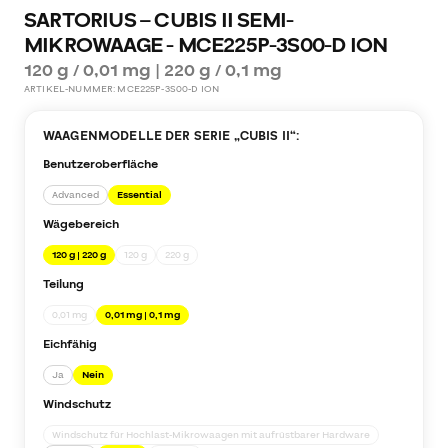
SARTORIUS – CUBIS II SEMI-
MIKROWAAGE - MCE225P-3S00-D ION
120 g / 0,01 mg | 220 g / 0,1 mg
ARTIKEL-NUMMER:
MCE225P-3S00-D ION
WAAGENMODELLE DER SERIE „
CUBIS II
“:
Benutzeroberfläche
Advanced
Essential
Wägebereich
120 g | 220 g
120 g
220 g
Teilung
0,01 mg
0,01 mg | 0,1 mg
Eichfähig
Ja
Nein
Windschutz
Windschutz für Hochlast-Mikrowaagen mit aufrüstbarer Hardware