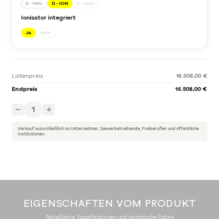
D - HWL
D - ION
D - MDS
Ionisator integriert
Ja
Nein
Listenpreis
16.508,00 €
Endpreis
16.508,00 €
1
−
+
Verkauf ausschließlich an Unternehmer, Gewerbetreibende, Freiberufler und öffentliche
Institutionen.
EIGENSCHAFTEN VOM PRODUKT
Detaillierte Spezifikationen und technische Daten