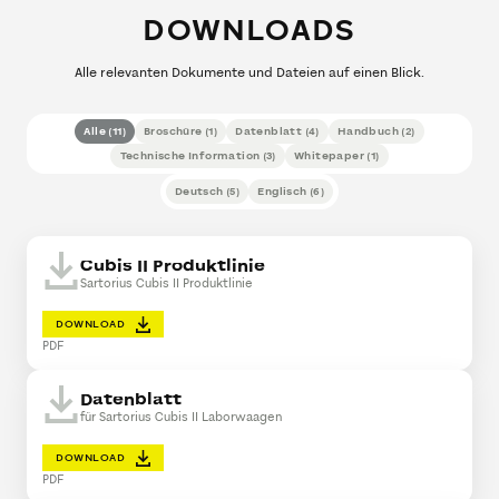
DOWNLOADS
Alle relevanten Dokumente und Dateien auf einen Blick.
Alle
(
11
)
Broschüre
(
1
)
Datenblatt
(
4
)
Handbuch
(
2
)
Technische Information
(
3
)
Whitepaper
(
1
)
Deutsch
(
5
)
Englisch
(
6
)
Cubis II Produktlinie
Sartorius Cubis II Produktlinie
DOWNLOAD
PDF
Datenblatt
für Sartorius Cubis II Laborwaagen
DOWNLOAD
PDF