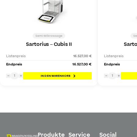
Semi-Mikrowaage
Se
Sartorius
–
Cubis II
Sarto
Listenpreis
16.527,00 €
Listenpreis
Endpreis
16.527,00 €
Endpreis
1
1
−
+
IN DEN WARENKORB
−
+
Produkte
Service
Social