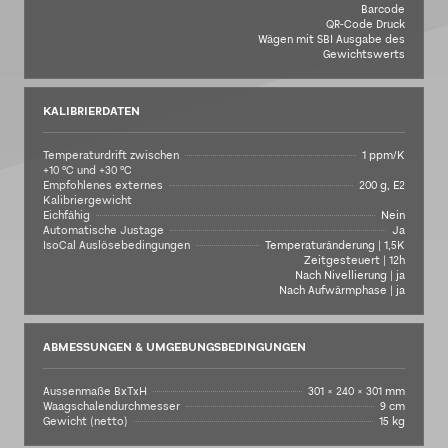
Barcode
QR-Code Druck
Wägen mit SBI Ausgabe des
Gewichtswerts
KALIBRIERDATEN
Temperaturdrift zwischen
1 ppm/K
+10 °C und +30 °C
Empfohlenes externes
200 g, E2
Kalibriergewicht
Eichfähig
Nein
Automatische Justage
Ja
IsoCal Auslösebedingungen
Temperaturänderung | 1,5K
Zeitgesteuert | 12h
Nach Nivellierung | ja
Nach Aufwärmphase | ja
ABMESSUNGEN & UMGEBUNGSBEDINGUNGEN
Aussenmaße BxTxH
301 × 240 × 301 mm
Waagschalendurchmesser
9 cm
Gewicht (netto)
15 kg