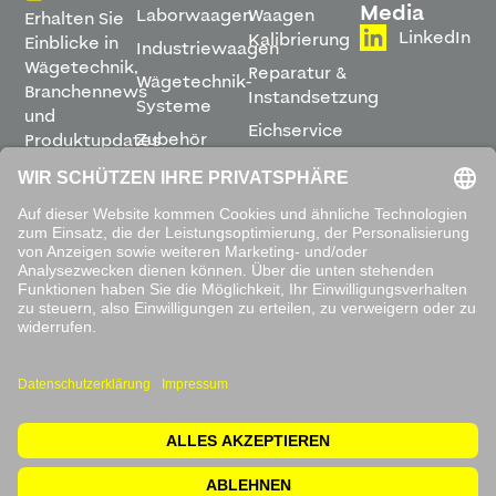
Media
Laborwaagen
Waagen
Erhalten Sie
LinkedIn
Kalibrierung
Einblicke in
Industriewaagen
Wägetechnik,
Reparatur &
Wägetechnik-
Branchennews
Instandsetzung
Systeme
und
Eichservice
Zubehör
Produktupdates
Montage &
direkt in
Software
Inbetriebnahme
Ihren
Posteingang.
Leihwaagen
&
Mietservice
ABONNIEREN
Mit dem
Absenden
akzeptieren
Sie unsere
Datenschutzbestimmungen
.