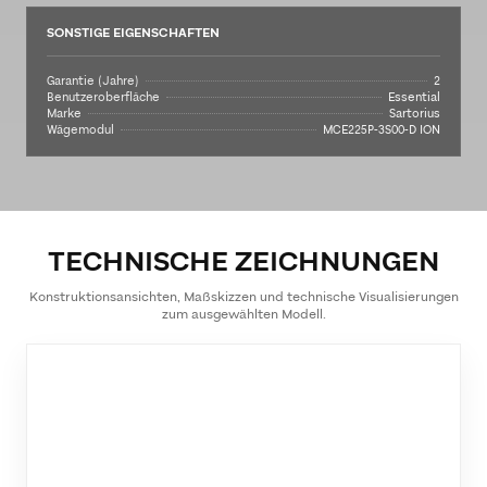
SONSTIGE EIGENSCHAFTEN
Garantie (Jahre)
2
Benutzeroberfläche
Essential
Marke
Sartorius
Wägemodul
MCE225P-3S00-D ION
TECHNISCHE ZEICHNUNGEN
Konstruktionsansichten, Maßskizzen und technische Visualisierungen
zum ausgewählten Modell.