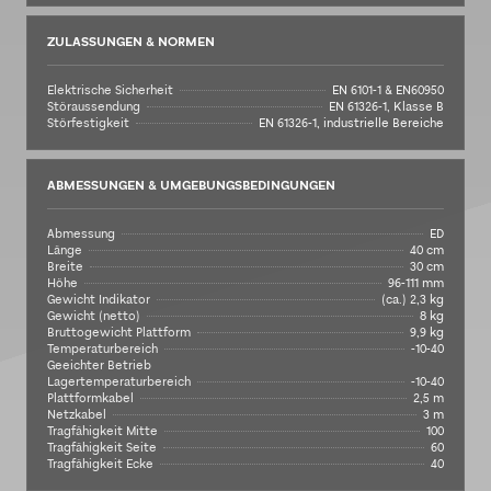
ZULASSUNGEN & NORMEN
Elektrische Sicherheit
EN 6101-1 & EN60950
Störaussendung
EN 61326-1, Klasse B
Störfestigkeit
EN 61326-1, industrielle Bereiche
ABMESSUNGEN & UMGEBUNGSBEDINGUNGEN
Abmessung
ED
Länge
40 cm
Breite
30 cm
Höhe
96-111 mm
Gewicht Indikator
(ca.) 2,3 kg
Gewicht (netto)
8 kg
Bruttogewicht Plattform
9,9 kg
Temperaturbereich
-10-40
Geeichter Betrieb
Lagertemperaturbereich
-10-40
Plattformkabel
2,5 m
Netzkabel
3 m
Tragfähigkeit Mitte
100
Tragfähigkeit Seite
60
Tragfähigkeit Ecke
40