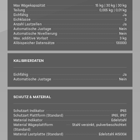
Max Wägekapazität
15 kg | 30 kg | 30 kg
Teilung
0,005 kg | 0,01 kg
Eichfähig
Ja
Eichklasse
3
Anzahl Lastzellen
Ja
Automatische Justage
Nein
Automatische Nivellierung
Nein
Max. additive Vorlast
3 kg
Alibispeicher Datensätze
130000
KALIBRIERDATEN
Eichfähig
Ja
Automatische Justage
Nein
SCHUTZ & MATERIAL
Schutzart Indikator
IP65
Schutzart Plattform (Standard)
IP65, IP67
Material Indikator
Edelstahl
Material Wägeplattform
Stahl verzinkt, pulverbeschichtet
(Standard)
Material Lastplatte (Standard)
Edelstahl AISI304