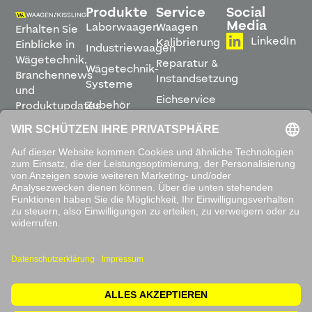
Produkte
Service
Social
Media
Laborwaagen
Waagen
Erhalten Sie
LinkedIn
Kalibrierung
Einblicke in
Industriewaagen
Wägetechnik,
Reparatur &
Wägetechnik-
Branchennews
Instandsetzung
Systeme
und
Eichservice
Zubehör
Produktupdates
Montage &
direkt in
Software
Inbetriebnahme
Ihren
Posteingang.
Leihwaagen
&
Mietservice
ABONNIEREN
Mit dem
Absenden
akzeptieren
Sie unsere
Datenschutzbestimmungen
.