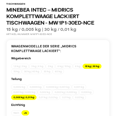
TISCHWAAGEN
MINEBEA INTEC – MIDRICS
KOMPLETTWAAGE LACKIERT
TISCHWAAGEN - MW1P1-30ED-NCE
15 kg / 0,005 kg | 30 kg / 0,01 kg
ARTIKEL-NUMMER:
MW1P1-30ED-NCE
WAAGENMODELLE DER SERIE „
MIDRICS
KOMPLETTWAAGE LACKIERT
“:
Wägebereich
1,5 kg | 3 kg
3 kg | 6 kg
3 kg
6 kg | 15 kg
6 kg
15 kg | 30 kg
15 kg
30 kg | 60 kg
30 kg
60 kg
Teilung
0,0002 kg
0,0005 kg
0,0005 kg | 0,001 kg
0,001 kg
0,001 kg | 0,002 kg
0,002 kg
0,002 kg | 0,005 kg
0,005 kg
0,005 kg | 0,01 kg
0,01 kg | 0,02 kg
0,01 kg
0,02 kg
Eichfähig
Nein
Ja