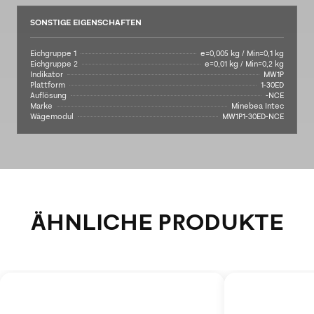
SONSTIGE EIGENSCHAFTEN
Eichgruppe 1
e=0,005 kg / Min=0,1 kg
Eichgruppe 2
e=0,01 kg / Min=0,2 kg
Indikator
MW1P
Plattform
1-30ED
Auflösung
-NCE
Marke
Minebea Intec
Wägemodul
MW1P1-30ED-NCE
ÄHNLICHE PRODUKTE