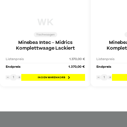
WK
Tischwaagen
Minebea Intec
–
Midrics
Minebea
Komplettwaage Lackiert
Komplet
Listenpreis
1.370,00 €
Listenpreis
Endpreis
1.370,00 €
Endpreis
1
1
−
+
IN DEN WARENKORB
−
+