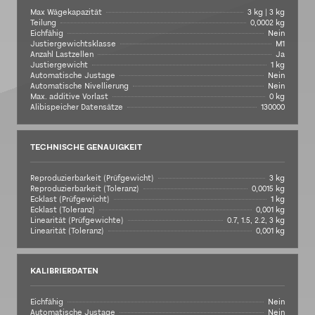
Max Wägekapazität
3 kg | 3 kg
Teilung
0,0002 kg
Eichfähig
Nein
Justiergewichtsklasse
M1
Anzahl Lastzellen
Ja
Justiergewicht
1 kg
Automatische Justage
Nein
Automatische Nivellierung
Nein
Max. additive Vorlast
0 kg
Alibispeicher Datensätze
130000
TECHNISCHE GENAUIGKEIT
Reproduzierbarkeit (Prüfgewicht)
3 kg
Reproduzierbarkeit (Toleranz)
0,0015 kg
Ecklast (Prüfgewicht)
1 kg
Ecklast (Toleranz)
0,001 kg
Linearität (Prüfgewichte)
0.7, 1.5, 2.2, 3 kg
Linearität (Toleranz)
0,001 kg
KALIBRIERDATEN
Eichfähig
Nein
Automatische Justage
Nein