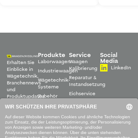
Produkte
Service
Social
Media
Laborwaagen
Waagen
Erhalten Sie
LinkedIn
Kalibrierung
Einblicke in
Industriewaagen
Wägetechnik,
Reparatur &
Wägetechnik-
Branchennews
Instandsetzung
Systeme
und
Eichservice
Zubehör
Produktupdates
Montage &
direkt in
Software
Inbetriebnahme
Ihren
Posteingang.
Leihwaagen
&
Mietservice