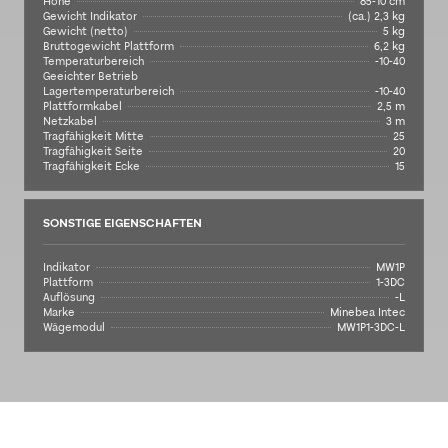
Höhe
85-10 cm
Gewicht Indikator
(ca.) 2,3 kg
Gewicht (netto)
5 kg
Bruttogewicht Plattform
6,2 kg
Temperaturbereich
-10-40
Geeichter Betrieb
Lagertemperaturbereich
-10-40
Plattformkabel
2,5 m
Netzkabel
3 m
Tragfähigkeit Mitte
25
Tragfähigkeit Seite
20
Tragfähigkeit Ecke
15
SONSTIGE EIGENSCHAFTEN
Indikator
MW1P
Plattform
1-3DC
Auflösung
-L
Marke
Minebea Intec
Wägemodul
MW1P1-3DC-L