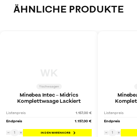
ÄHNLICHE PRODUKTE
WK
Tischwaagen
Minebea Intec
–
Midrics
Minebea
Komplettwaage Lackiert
Komplet
Listenpreis
1.157,00 €
Listenpreis
Endpreis
1.157,00 €
Endpreis
1
1
−
+
IN DEN WARENKORB
−
+