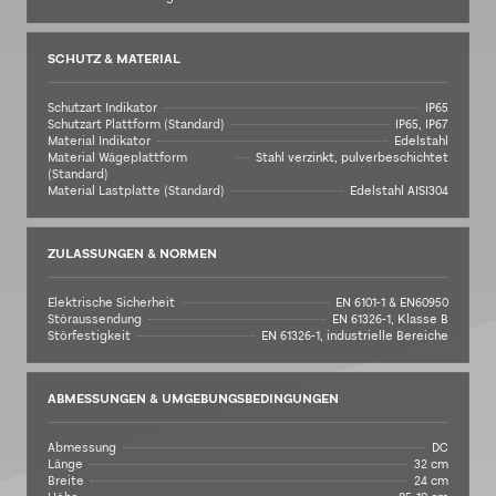
SCHUTZ & MATERIAL
Schutzart Indikator
IP65
Schutzart Plattform (Standard)
IP65, IP67
Material Indikator
Edelstahl
Material Wägeplattform
Stahl verzinkt, pulverbeschichtet
(Standard)
Material Lastplatte (Standard)
Edelstahl AISI304
ZULASSUNGEN & NORMEN
Elektrische Sicherheit
EN 6101-1 & EN60950
Störaussendung
EN 61326-1, Klasse B
Störfestigkeit
EN 61326-1, industrielle Bereiche
ABMESSUNGEN & UMGEBUNGSBEDINGUNGEN
Abmessung
DC
Länge
32 cm
Breite
24 cm