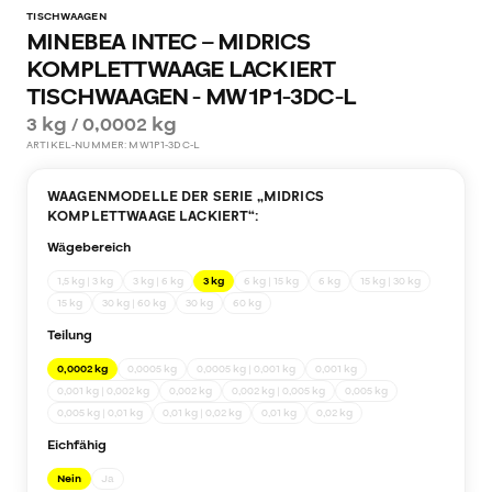
TISCHWAAGEN
MINEBEA INTEC – MIDRICS
KOMPLETTWAAGE LACKIERT
TISCHWAAGEN - MW1P1-3DC-L
3 kg / 0,0002 kg
ARTIKEL-NUMMER:
MW1P1-3DC-L
WAAGENMODELLE DER SERIE „
MIDRICS
KOMPLETTWAAGE LACKIERT
“:
Wägebereich
1,5 kg | 3 kg
3 kg | 6 kg
3 kg
6 kg | 15 kg
6 kg
15 kg | 30 kg
15 kg
30 kg | 60 kg
30 kg
60 kg
Teilung
0,0002 kg
0,0005 kg
0,0005 kg | 0,001 kg
0,001 kg
0,001 kg | 0,002 kg
0,002 kg
0,002 kg | 0,005 kg
0,005 kg
0,005 kg | 0,01 kg
0,01 kg | 0,02 kg
0,01 kg
0,02 kg
Eichfähig
Nein
Ja