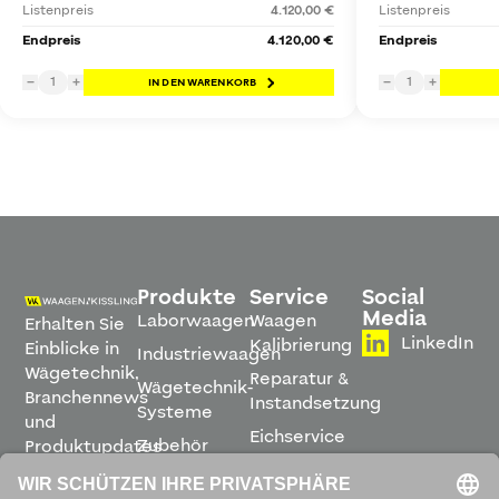
Listenpreis
4.120,00 €
Listenpreis
Endpreis
4.120,00 €
Endpreis
1
1
−
+
IN DEN WARENKORB
−
+
Produkte
Service
Social
Media
Laborwaagen
Waagen
Erhalten Sie
LinkedIn
Kalibrierung
Einblicke in
Industriewaagen
Wägetechnik,
Reparatur &
Wägetechnik-
Branchennews
Instandsetzung
Systeme
und
Eichservice
Zubehör
Produktupdates
Montage &
direkt in
Software
Inbetriebnahme
Ihren