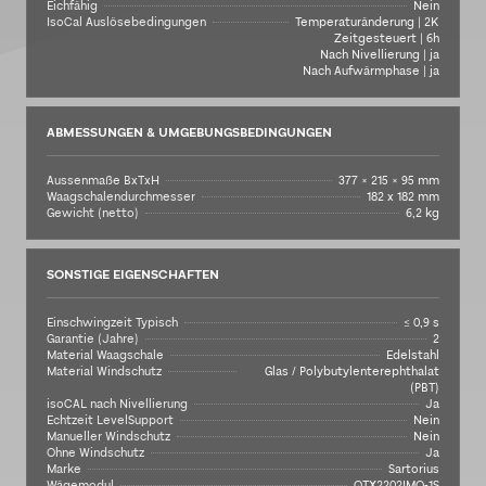
Eichfähig
Nein
IsoCal Auslösebedingungen
Temperaturänderung | 2K
Zeitgesteuert | 6h
Nach Nivellierung | ja
Nach Aufwärmphase | ja
ABMESSUNGEN & UMGEBUNGSBEDINGUNGEN
Aussenmaße BxTxH
377 × 215 × 95 mm
Waagschalendurchmesser
182 x 182 mm
Gewicht (netto)
6,2 kg
SONSTIGE EIGENSCHAFTEN
Einschwingzeit Typisch
≤ 0,9 s
Garantie (Jahre)
2
Material Waagschale
Edelstahl
Material Windschutz
Glas / Polybutylenterephthalat
(PBT)
isoCAL nach Nivellierung
Ja
Echtzeit LevelSupport
Nein
Manueller Windschutz
Nein
Ohne Windschutz
Ja
Marke
Sartorius
Wägemodul
QTX2202IMO-1S