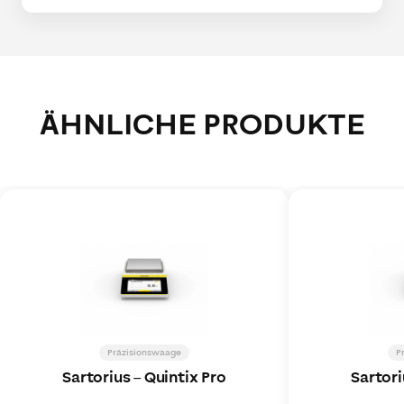
ÄHNLICHE PRODUKTE
Präzisionswaage
P
Sartorius
–
Quintix Pro
Sartori