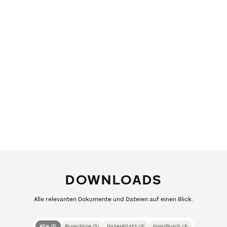
DOWNLOADS
Alle relevanten Dokumente und Dateien auf einen Blick.
Alle
(
7
)
Broschüre
(
3
)
Datenblatt
(
3
)
Handbuch
(
1
)