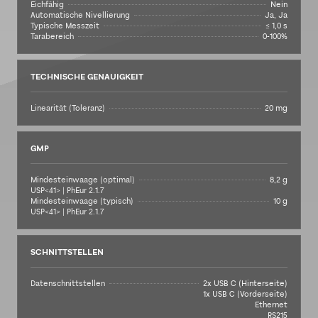
Eichfähig
Nein
Automatische Nivellierung
Ja, Ja
Typische Messzeit
≤ 1,0 s
Tarabereich
0-100%
TECHNISCHE GENAUIGKEIT
Linearität (Toleranz)
20 mg
GMP
Mindesteinwaage (optimal)
8,2 g
USP<41> | PhEur 2.1.7
Mindesteinwaage (typisch)
10 g
USP<41> | PhEur 2.1.7
SCHNITTSTELLEN
Datenschnittstellen
2x USB C (Hinterseite)
1x USB C (Vorderseite)
Ethernet
RS215