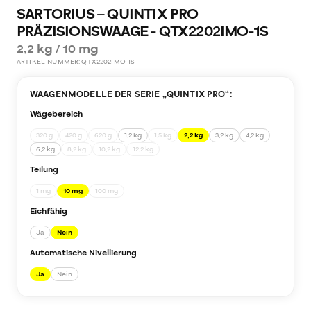
SARTORIUS – QUINTIX PRO
PRÄZISIONSWAAGE - QTX2202IMO-1S
2,2 kg / 10 mg
ARTIKEL-NUMMER:
QTX2202IMO-1S
WAAGENMODELLE DER SERIE „
QUINTIX PRO
“:
Wägebereich
320 g
420 g
620 g
1,2 kg
1,5 kg
2,2 kg
3,2 kg
4,2 kg
6,2 kg
8,2 kg
10,2 kg
12,2 kg
Teilung
1 mg
10 mg
100 mg
Eichfähig
Ja
Nein
Automatische Nivellierung
Ja
Nein