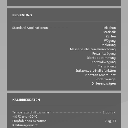
BEDIENUNG
Standard-Applikationen
Mischen
Statistik
Zählen
Wägung
Dosierung
Masseneinheiten-Umrechnung
Prozentwägung
Dichtebestimmung
Kontrollwägung
Tierwägung
Spitzenwert-Haltefunktion
Pipetten-Smart-Test
Bodenwaage
Differenzwägen
KALIBRIERDATEN
Temperaturdrift zwischen
2 ppm/K
+10 °C und +30 °C
Empfohlenes externes
2 kg, F1
Kalibriergewicht