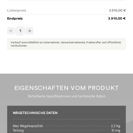
Listenpreis
3.910,00 €
Endpreis
3.910,00 €
1
−
+
Verkauf ausschließlich an Unternehmer, Gewerbetreibende, Freiberufler und öffentliche
Institutionen.
EIGENSCHAFTEN VOM PRODUKT
Detaillierte Spezifikationen und technische Daten
WÄGETECHNISCHE DATEN
Max Wägekapazität
2,2 kg
Teilung
10 mg