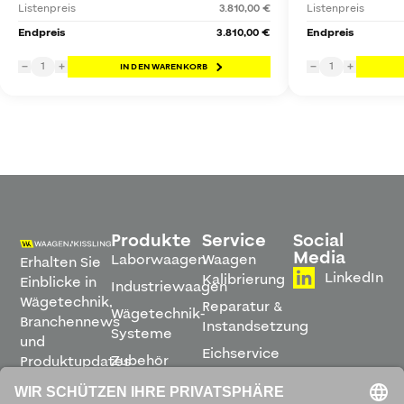
Listenpreis
3.810,00 €
Listenpreis
Endpreis
3.810,00 €
Endpreis
1
1
−
+
IN DEN WARENKORB
−
+
Produkte
Service
Social
Media
Laborwaagen
Waagen
Erhalten Sie
LinkedIn
Kalibrierung
Einblicke in
Industriewaagen
Wägetechnik,
Reparatur &
Wägetechnik-
Branchennews
Instandsetzung
Systeme
und
Eichservice
Zubehör
Produktupdates
Montage &
direkt in
Software
Inbetriebnahme
Ihren