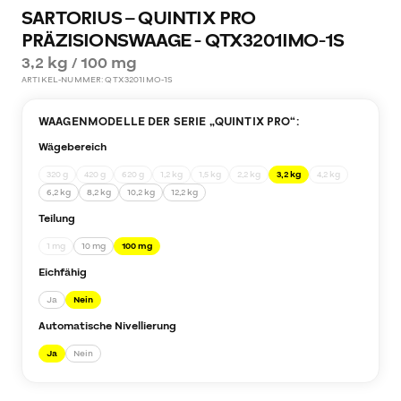
SARTORIUS – QUINTIX PRO
PRÄZISIONSWAAGE - QTX3201IMO-1S
3,2 kg / 100 mg
ARTIKEL-NUMMER:
QTX3201IMO-1S
WAAGENMODELLE DER SERIE „
QUINTIX PRO
“:
Wägebereich
320 g
420 g
620 g
1,2 kg
1,5 kg
2,2 kg
3,2 kg
4,2 kg
6,2 kg
8,2 kg
10,2 kg
12,2 kg
Teilung
1 mg
10 mg
100 mg
Eichfähig
Ja
Nein
Automatische Nivellierung
Ja
Nein