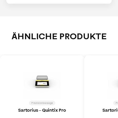
ÄHNLICHE PRODUKTE
Präzisionswaage
P
Sartorius
–
Quintix Pro
Sartori