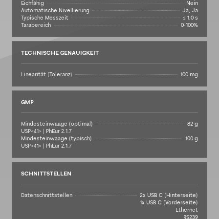
Eichfähig
Nein
Automatische Nivellierung
Ja, Ja
Typische Messzeit
≤ 1,0 s
Tarabereich
0-100%
TECHNISCHE GENAUIGKEIT
Linearität (Toleranz)
100 mg
GMP
Mindesteinwaage (optimal)
82 g
USP<41> | PhEur 2.1.7
Mindesteinwaage (typisch)
100 g
USP<41> | PhEur 2.1.7
SCHNITTSTELLEN
Datenschnittstellen
2x USB C (Hinterseite)
1x USB C (Vorderseite)
Ethernet
RS239