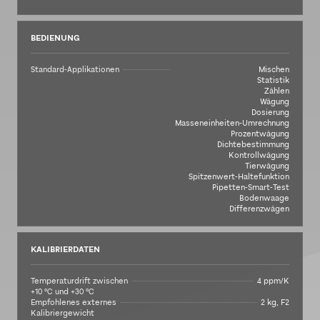
BEDIENUNG
Standard-Applikationen
Mischen
Statistik
Zählen
Wägung
Dosierung
Masseneinheiten-Umrechnung
Prozentwägung
Dichtebestimmung
Kontrollwägung
Tierwägung
Spitzenwert-Haltefunktion
Pipetten-Smart-Test
Bodenwaage
Differenzwägen
KALIBRIERDATEN
Temperaturdrift zwischen
4 ppm/K
+10 °C und +30 °C
Empfohlenes externes
2 kg, F2
Kalibriergewicht