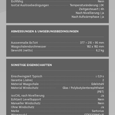
Eichfähig
Nein
IsoCal Auslösebedingungen
Temperaturänderung | 2K
Zeitgesteuert | 6h
Nach Nivellierung | ja
Nach Aufwärmphase | ja
ABMESSUNGEN & UMGEBUNGSBEDINGUNGEN
Aussenmaße BxTxH
377 × 215 × 95 mm
Waagschalendurchmesser
182 x 182 mm
Gewicht (netto)
6,2 kg
SONSTIGE EIGENSCHAFTEN
Einschwingzeit Typisch
≤ 0,9 s
Garantie (Jahre)
2
Material Waagschale
Edelstahl
Material Windschutz
Glas / Polybutylenterephthalat
(PBT)
isoCAL nach Nivellierung
Ja
Echtzeit LevelSupport
Nein
Manueller Windschutz
Nein
Ohne Windschutz
Ja
Marke
Sartorius
Wägemodul
QTX3201IMO-1S