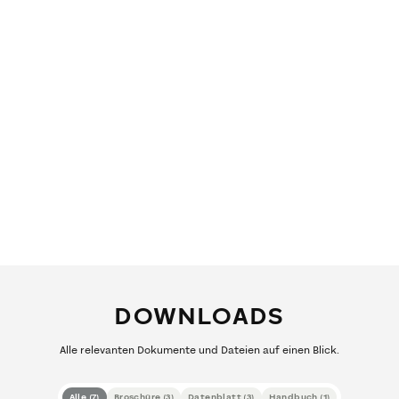
DOWNLOADS
Alle relevanten Dokumente und Dateien auf einen Blick.
Alle
(
7
)
Broschüre
(
3
)
Datenblatt
(
3
)
Handbuch
(
1
)