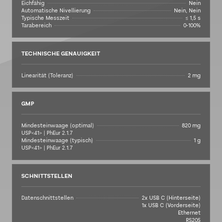
Eichfähig
Nein
Automatische Nivellierung
Nein, Nein
Typische Messzeit
≤ 1,5 s
Tarabereich
0-100%
TECHNISCHE GENAUIGKEIT
Linearität (Toleranz)
2 mg
GMP
Mindesteinwaage (optimal)
820 mg
USP<41> | PhEur 2.1.7
Mindesteinwaage (typisch)
1 g
USP<41> | PhEur 2.1.7
SCHNITTSTELLEN
Datenschnittstellen
2x USB C (Hinterseite)
1x USB C (Vorderseite)
Ethernet
RS205