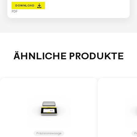
DOWNLOAD
PDF
ÄHNLICHE PRODUKTE
Präzisionswaage
P