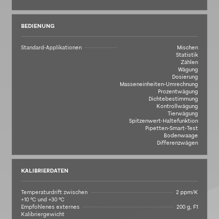
BEDIENUNG
Standard-Applikationen
Mischen
Statistik
Zählen
Wägung
Dosierung
Masseneinheiten-Umrechnung
Prozentwägung
Dichtebestimmung
Kontrollwägung
Tierwägung
Spitzenwert-Haltefunktion
Pipetten-Smart-Test
Bodenwaage
Differenzwägen
KALIBRIERDATEN
Temperaturdrift zwischen
2 ppm/K
+10 °C und +30 °C
Empfohlenes externes
200 g, F1
Kalibriergewicht