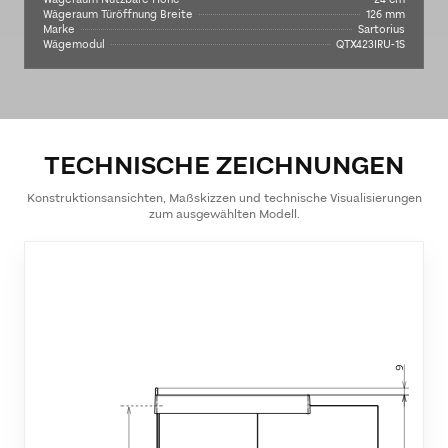
Wägeraum Türöffnung Breite
126 mm
Marke
Sartorius
Wägemodul
QTX423IRU-1S
TECHNISCHE ZEICHNUNGEN
Konstruktionsansichten, Maßskizzen und technische Visualisierungen
zum ausgewählten Modell.