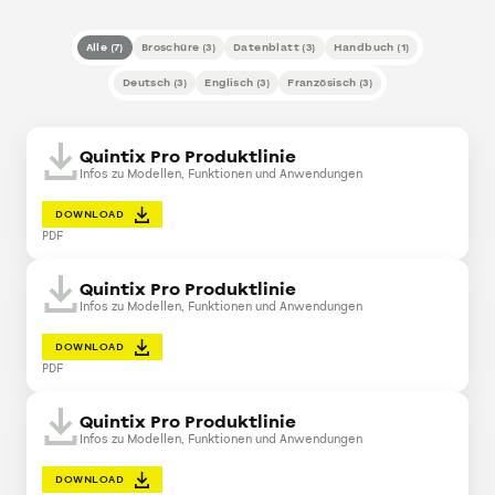
Alle
(
7
)
Broschüre
(
3
)
Datenblatt
(
3
)
Handbuch
(
1
)
Deutsch
(
3
)
Englisch
(
3
)
Französisch
(
3
)
Quintix Pro Produktlinie
Infos zu Modellen, Funktionen und Anwendungen
DOWNLOAD
PDF
Quintix Pro Produktlinie
Infos zu Modellen, Funktionen und Anwendungen
DOWNLOAD
PDF
Quintix Pro Produktlinie
Infos zu Modellen, Funktionen und Anwendungen
DOWNLOAD