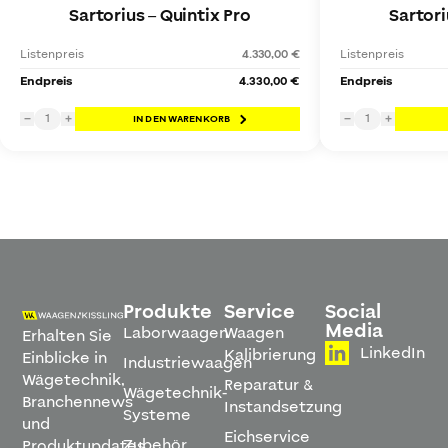
Sartorius
–
Quintix Pro
Sartori
Listenpreis
4.330,00 €
Listenpreis
Endpreis
4.330,00 €
Endpreis
1
1
−
+
IN DEN WARENKORB
−
+
Produkte
Service
Social
Media
Laborwaagen
Waagen
Erhalten Sie
LinkedIn
Kalibrierung
Einblicke in
Industriewaagen
Wägetechnik,
Reparatur &
Wägetechnik-
Branchennews
Instandsetzung
Systeme
und
Eichservice
Zubehör
Produktupdates