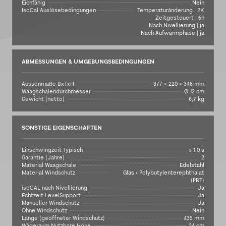
Eichfähig
Nein
IsoCal Auslösebedingungen
Temperaturänderung | 2K
Zeitgesteuert | 6h
Nach Nivellierung | ja
Nach Aufwärmphase | ja
ABMESSUNGEN & UMGEBUNGSBEDINGUNGEN
Aussenmaße BxTxH
377 × 220 × 346 mm
Waagschalendurchmesser
Ø 12 cm
Gewicht (netto)
6,7 kg
SONSTIGE EIGENSCHAFTEN
Einschwingzeit Typisch
≤ 1,0 s
Garantie (Jahre)
2
Material Waagschale
Edelstahl
Material Windschutz
Glas / Polybutylenterephthalat
(PBT)
isoCAL nach Nivellierung
Ja
Echtzeit LevelSupport
Ja
Manueller Windschutz
Ja
Ohne Windschutz
Nein
Länge (geöffneter Windschutz)
435 mm
Wägeraum Nutzbare Höhe
24 cm