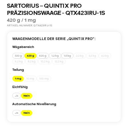
SARTORIUS – QUINTIX PRO
PRÄZISIONSWAAGE - QTX423IRU-1S
420 g / 1 mg
ARTIKEL-NUMMER:
QTX423IRU-1S
WAAGENMODELLE DER SERIE „
QUINTIX PRO
“:
Wägebereich
320 g
420 g
620 g
1,2 kg
1,5 kg
2,2 kg
3,2 kg
4,2 kg
6,2 kg
8,2 kg
10,2 kg
12,2 kg
Teilung
1 mg
10 mg
100 mg
Eichfähig
Ja
Nein
Automatische Nivellierung
Ja
Nein