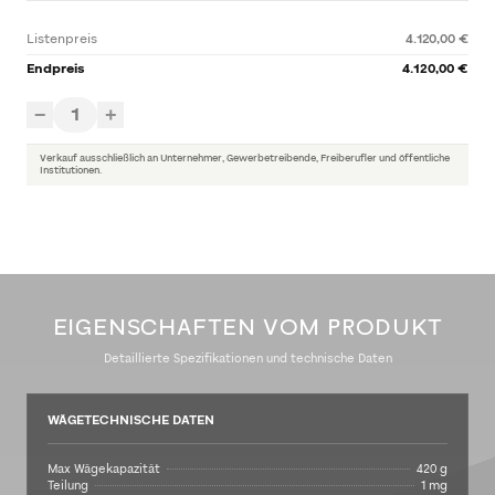
Listenpreis
4.120,00 €
Endpreis
4.120,00 €
1
−
+
Verkauf ausschließlich an Unternehmer, Gewerbetreibende, Freiberufler und öffentliche
Institutionen.
EIGENSCHAFTEN VOM PRODUKT
Detaillierte Spezifikationen und technische Daten
WÄGETECHNISCHE DATEN
Max Wägekapazität
420 g
Teilung
1 mg