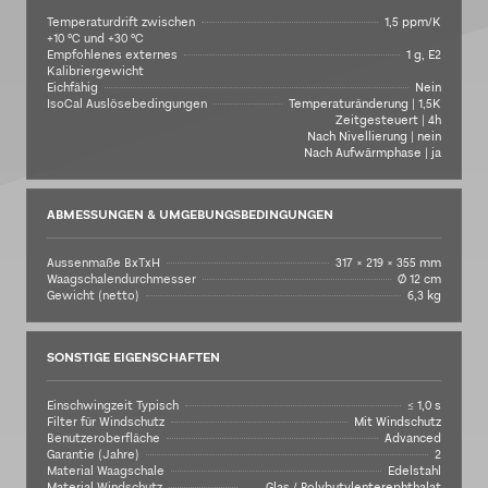
Temperaturdrift zwischen
1,5 ppm/K
+10 °C und +30 °C
Empfohlenes externes
1 g, E2
Kalibriergewicht
Eichfähig
Nein
IsoCal Auslösebedingungen
Temperaturänderung | 1,5K
Zeitgesteuert | 4h
Nach Nivellierung | nein
Nach Aufwärmphase | ja
ABMESSUNGEN & UMGEBUNGSBEDINGUNGEN
Aussenmaße BxTxH
317 × 219 × 355 mm
Waagschalendurchmesser
Ø 12 cm
Gewicht (netto)
6,3 kg
SONSTIGE EIGENSCHAFTEN
Einschwingzeit Typisch
≤ 1,0 s
Filter für Windschutz
Mit Windschutz
Benutzeroberfläche
Advanced
Garantie (Jahre)
2
Material Waagschale
Edelstahl
Material Windschutz
Glas / Polybutylenterephthalat