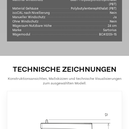
(PBT)
Material Gehäuse
Polybutylenterephthalat (PBT)
isoCAL nach Nivellierung
Nein
Manueller Windschutz
Ja
Ohne Windschutz
Nein
Wägeraum Nutzbare Höhe
24 cm
Marke
Sartorius
Wägemodul
BCA1203i-1S
TECHNISCHE ZEICHNUNGEN
Konstruktionsansichten, Maßskizzen und technische Visualisierungen
zum ausgewählten Modell.