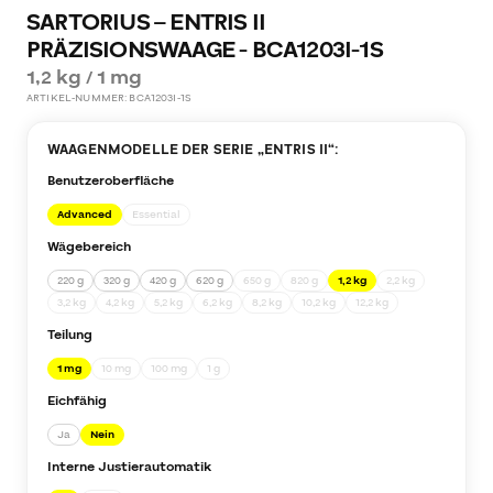
SARTORIUS – ENTRIS II
PRÄZISIONSWAAGE - BCA1203I-1S
1,2 kg / 1 mg
ARTIKEL-NUMMER:
BCA1203I-1S
WAAGENMODELLE DER SERIE „
ENTRIS II
“:
Benutzeroberfläche
Advanced
Essential
Wägebereich
220 g
320 g
420 g
620 g
650 g
820 g
1,2 kg
2,2 kg
3,2 kg
4,2 kg
5,2 kg
6,2 kg
8,2 kg
10,2 kg
12,2 kg
Teilung
1 mg
10 mg
100 mg
1 g
Eichfähig
Ja
Nein
Interne Justierautomatik