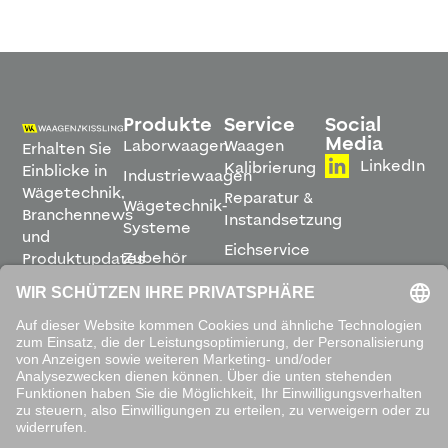
Produkte
Service
Social
Media
Laborwaagen
Waagen
Erhalten Sie
LinkedIn
Kalibrierung
Einblicke in
Industriewaagen
Wägetechnik,
Reparatur &
Wägetechnik-
Branchennews
Instandsetzung
Systeme
und
Eichservice
Zubehör
Produktupdates
Montage &
direkt in
Software
Inbetriebnahme
Ihren
Posteingang.
Leihwaagen
&
Mietservice
ABONNIEREN
Mit dem