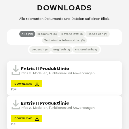
DOWNLOADS
Alle relevanten Dokumente und Dateien auf einen Blick.
Alle
(
12
)
Broschüre
(
5
)
Datenblatt
(
3
)
Handbuch
(
1
)
Technische Information
(
3
)
Deutsch
(
5
)
Englisch
(
5
)
Französisch
(
4
)
Entris II Produktlinie
Infos zu Modellen, Funktionen und Anwendungen
DOWNLOAD
PDF
Entris II Produktlinie
Infos zu Modellen, Funktionen und Anwendungen
DOWNLOAD
PDF