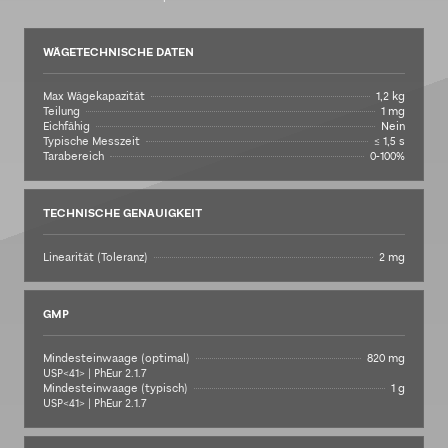
WÄGETECHNISCHE DATEN
Max Wägekapazität
1,2 kg
Teilung
1 mg
Eichfähig
Nein
Typische Messzeit
≤ 1,5 s
Tarabereich
0-100%
TECHNISCHE GENAUIGKEIT
Linearität (Toleranz)
2 mg
GMP
Mindesteinwaage (optimal)
820 mg
USP<41> | PhEur 2.1.7
Mindesteinwaage (typisch)
1 g
USP<41> | PhEur 2.1.7