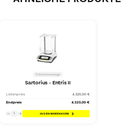
Präzisionswaage
Sartorius
–
Entris II
Listenpreis
4.320,00 €
Endpreis
4.320,00 €
1
−
+
IN DEN WARENKORB