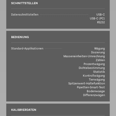
SCHNITTSTELLEN
Datenschnittstellen
USB-C
USB-C (PC)
RS232
BEDIENUNG
Standard-Applikationen
Wägung
Dosierung
Masseneinheiten-Umrechnung
Zählen
Prozentwägung
Dichtebestimmung
Statistik
Kontrollwägung
Tierwägung
Spitzenwert-Haltefunktion
Pipetten-Smart-Test
Bodenwaage
Differenzwägen
KALIBRIERDATEN