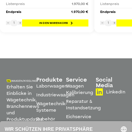
Listenpreis
1.970,00 €
Listenpreis
Endpreis
1.970,00 €
Endpreis
1
1
−
+
IN DEN WARENKORB
−
+
Produkte
Service
Social
Media
Laborwaagen
Waagen
Erhalten Sie
LinkedIn
Kalibrierung
Einblicke in
Industriewaagen
Wägetechnik,
Reparatur &
Wägetechnik-
Branchennews
Instandsetzung
Systeme
und
Eichservice
Zubehör
Produktupdates
Montage &
direkt in
Software