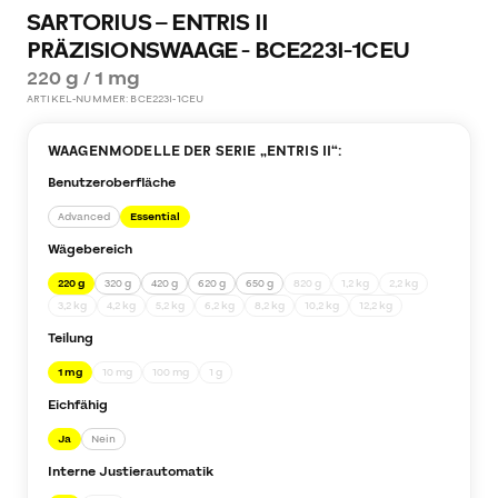
SARTORIUS – ENTRIS II
PRÄZISIONSWAAGE - BCE223I-1CEU
220 g / 1 mg
ARTIKEL-NUMMER:
BCE223I-1CEU
WAAGENMODELLE DER SERIE „
ENTRIS II
“:
Benutzeroberfläche
Advanced
Essential
Wägebereich
220 g
320 g
420 g
620 g
650 g
820 g
1,2 kg
2,2 kg
3,2 kg
4,2 kg
5,2 kg
6,2 kg
8,2 kg
10,2 kg
12,2 kg
Teilung
1 mg
10 mg
100 mg
1 g
Eichfähig
Ja
Nein
Interne Justierautomatik