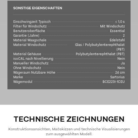
SONSTIGE EIGENSCHAFTEN
Einschwingzeit Typisch
≤ 1,0 s
Filter für Windschutz
Mit Windschutz
Benutzeroberfläche
Essential
Garantie (Jahre)
2
Material Waagschale
Edelstahl
Material Windschutz
Glas / Polybutylenterephthalat
(PBT)
Material Gehäuse
Polybutylenterephthalat (PBT)
isoCAL nach Nivellierung
Nein
Manueller Windschutz
Ja
Ohne Windschutz
Nein
Wägeraum Nutzbare Höhe
24 cm
Marke
Sartorius
Wägemodul
BCE223I-1CEU
TECHNISCHE ZEICHNUNGEN
Konstruktionsansichten, Maßskizzen und technische Visualisierungen
zum ausgewählten Modell.