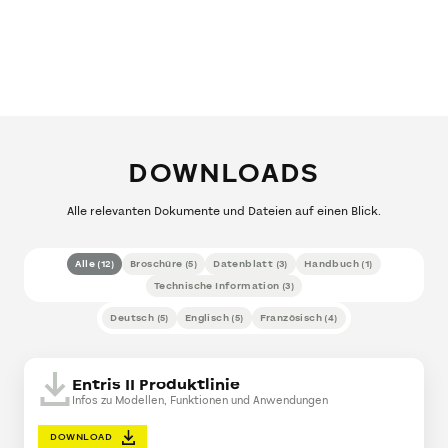
DOWNLOADS
Alle relevanten Dokumente und Dateien auf einen Blick.
Alle
(
12
)
Broschüre
(
5
)
Datenblatt
(
3
)
Handbuch
(
1
)
Technische Information
(
3
)
Deutsch
(
5
)
Englisch
(
5
)
Französisch
(
4
)
Entris II Produktlinie
Infos zu Modellen, Funktionen und Anwendungen
DOWNLOAD