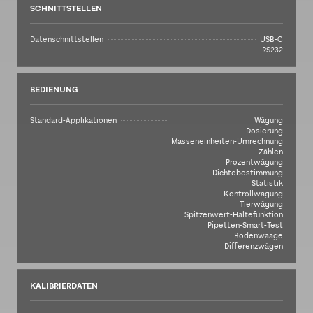
SCHNITTSTELLEN
Datenschnittstellen
USB-C
RS232
BEDIENUNG
Standard-Applikationen
Wägung
Dosierung
Masseneinheiten-Umrechnung
Zählen
Prozentwägung
Dichtebestimmung
Statistik
Kontrollwägung
Tierwägung
Spitzenwert-Haltefunktion
Pipetten-Smart-Test
Bodenwaage
Differenzwägen
KALIBRIERDATEN