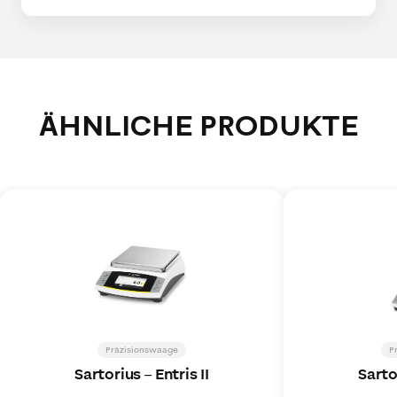
ÄHNLICHE PRODUKTE
Präzisionswaage
P
Sartorius
–
Entris II
Sarto