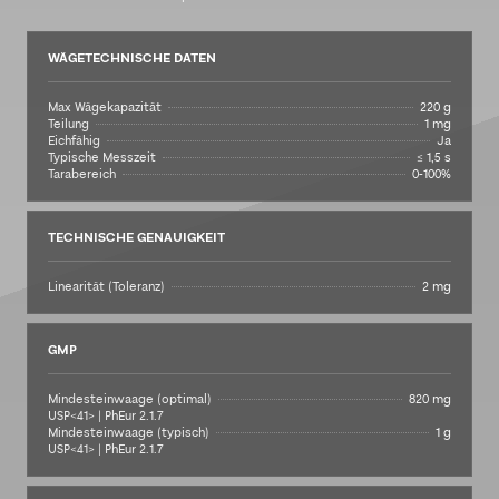
WÄGETECHNISCHE DATEN
Max Wägekapazität
220 g
Teilung
1 mg
Eichfähig
Ja
Typische Messzeit
≤ 1,5 s
Tarabereich
0-100%
TECHNISCHE GENAUIGKEIT
Linearität (Toleranz)
2 mg
GMP
Mindesteinwaage (optimal)
820 mg
USP<41> | PhEur 2.1.7
Mindesteinwaage (typisch)
1 g
USP<41> | PhEur 2.1.7