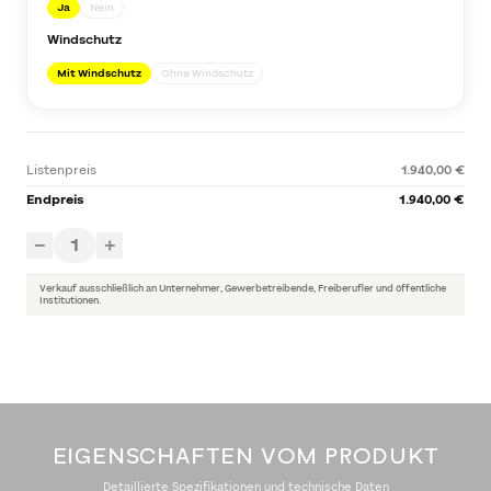
Ja
Nein
Windschutz
Mit Windschutz
Ohne Windschutz
Listenpreis
1.940,00 €
Endpreis
1.940,00 €
1
−
+
Verkauf ausschließlich an Unternehmer, Gewerbetreibende, Freiberufler und öffentliche
Institutionen.
EIGENSCHAFTEN VOM PRODUKT
Detaillierte Spezifikationen und technische Daten