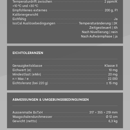
Temperaturdrift zwischen
2 ppm/K
+10 °C und +30 °C
Empfohlenes externes
200 g, F1
Kalibriergewicht
Eichfähig
Ja
IsoCal Auslösebedingungen
Temperaturänderung | 2K
Zeitgesteuert | 6h
Nach Nivellierung | nein
Nach Aufwärmphase | ja
EICHTOLERANZEN
Genauigkeitsklasse
Klasse II
Eichwert (e)
10 mg
Mindestlast (eMin)
20 mg
n = Max / e
22.000
Eichtoleranz (bei 220 g)
± 15 mg
ABMESSUNGEN & UMGEBUNGSBEDINGUNGEN
Aussenmaße BxTxH
317 × 355 × 219 mm
Waagschalendurchmesser
Ø 12 cm
Gewicht (netto)
6,3 kg