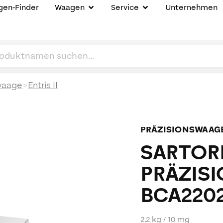
en-Finder
Waagen
Service
Unternehmen
>
waage
Entris II
PRÄZISIONSWAAG
SARTORI
PRÄZIS
BCA2202
2,2 kg / 10 mg