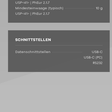
USP<41> | PhEur 2.1.7
Mindesteinwaage (typisch)
10 g
USP<41> | PhEur 2.1.7
SCHNITTSTELLEN
Datenschnittstellen
USB-C
USB-C (PC)
RS232