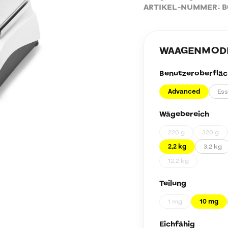
ARTIKEL-NUMMER:
B
WAAGENMODEL
Benutzeroberfläc
Advanced
Ess
Wägebereich
220 g
320 g
2,2 kg
3,2 kg
12,2 kg
Teilung
1 mg
10 mg
Eichfähig