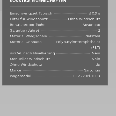
SONSTIGE EIGENSCHAFTEN
Einschwingzeit Typisch
≤ 0,9 s
Filter für Windschutz
Ohne Windschutz
Benutzeroberfläche
Advanced
Garantie (Jahre)
2
Material Waagschale
Edelstahl
Material Gehäuse
Polybutylenterephthalat
(PBT)
isoCAL nach Nivellierung
Nein
Manueller Windschutz
Nein
Ohne Windschutz
Ja
Marke
Sartorius
Wägemodul
BCA2202i-1CEU