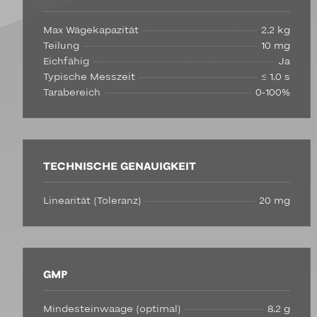
Max Wägekapazität
2,2 kg
Teilung
10 mg
Eichfähig
Ja
Typische Messzeit
≤ 1,0 s
Tarabereich
0-100%
TECHNISCHE GENAUIGKEIT
Linearität (Toleranz)
20 mg
GMP
Mindesteinwaage (optimal)
8,2 g