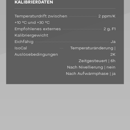
KALIBRIERDATEN
Temperaturdrift zwischen
2 ppm/K
+10 °C und +30 °C
Empfohlenes externes
2 g, F1
Kalibriergewicht
Eichfähig
Ja
IsoCal
Temperaturänderung |
Auslösebedingungen
2K
Zeitgesteuert | 6h
Nach Nivellierung | nein
Nach Aufwärmphase | ja