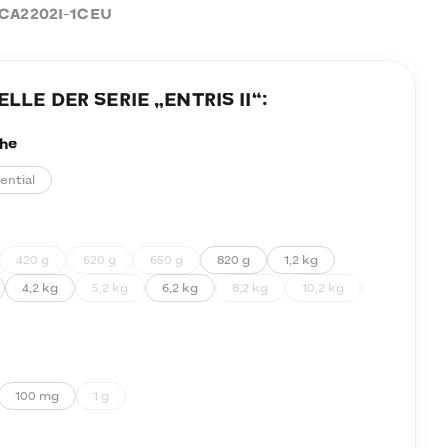
CA2202I-1CEU
LE DER SERIE „
ENTRIS II
“:
he
ential
420 g
620 g
650 g
820 g
1,2 kg
4,2 kg
5,2 kg
6,2 kg
8,2 kg
10,2 kg
100 mg
1 g