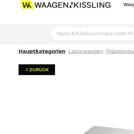
Waag
>
>
Hauptkategorien
Laborwaagen
Präzisions
ZURÜCK