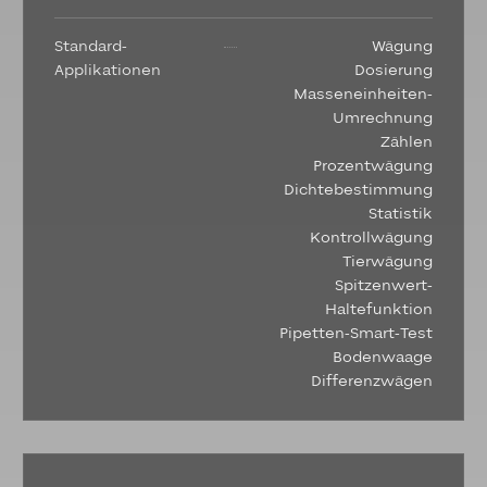
Standard-
Wägung
Applikationen
Dosierung
Masseneinheiten-
Umrechnung
Zählen
Prozentwägung
Dichtebestimmung
Statistik
Kontrollwägung
Tierwägung
Spitzenwert-
Haltefunktion
Pipetten-Smart-Test
Bodenwaage
Differenzwägen