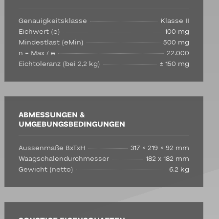
Genauigkeitsklasse
Klasse II
Eichwert (e)
100 mg
Mindestlast (eMin)
500 mg
n = Max / e
22.000
Eichtoleranz (bei 2,2 kg)
± 150 mg
ABMESSUNGEN &
UMGEBUNGSBEDINGUNGEN
Aussenmaße BxTxH
317 × 219 × 92 mm
Waagschalendurchmesser
182 x 182 mm
Gewicht (netto)
6,2 kg