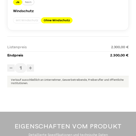
Ja
Nein
Windschutz
Mit Windschutz
Ohne Windschutz
Listenpreis
2.300,00 €
Endpreis
2.300,00 €
1
−
+
Verkauf ausschließlich an Unternehmer, Gewerbetreibende, Freiberufler und öffentliche
Institutionen.
EIGENSCHAFTEN VOM PRODUKT
Detaillierte Spezifikationen und technische Daten