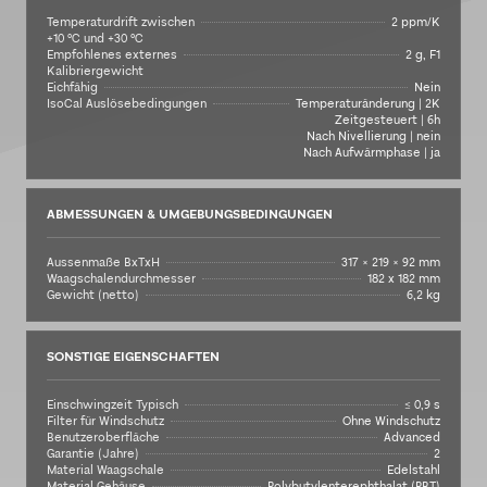
Temperaturdrift zwischen
2 ppm/K
+10 °C und +30 °C
Empfohlenes externes
2 g, F1
Kalibriergewicht
Eichfähig
Nein
IsoCal Auslösebedingungen
Temperaturänderung | 2K
Zeitgesteuert | 6h
Nach Nivellierung | nein
Nach Aufwärmphase | ja
ABMESSUNGEN & UMGEBUNGSBEDINGUNGEN
Aussenmaße BxTxH
317 × 219 × 92 mm
Waagschalendurchmesser
182 x 182 mm
Gewicht (netto)
6,2 kg
SONSTIGE EIGENSCHAFTEN
Einschwingzeit Typisch
≤ 0,9 s
Filter für Windschutz
Ohne Windschutz
Benutzeroberfläche
Advanced
Garantie (Jahre)
2
Material Waagschale
Edelstahl
Material Gehäuse
Polybutylenterephthalat (PBT)