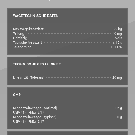
WÄGETECHNISCHE DATEN
Max Wägekapazität
3,2 kg
Teilung
10 mg
Eichfähig
Nein
Typische Messzeit
≤ 1,0 s
Tarabereich
0-100%
TECHNISCHE GENAUIGKEIT
Linearität (Toleranz)
20 mg
GMP
Mindesteinwaage (optimal)
8,2 g
USP<41> | PhEur 2.1.7
Mindesteinwaage (typisch)
10 g
USP<41> | PhEur 2.1.7