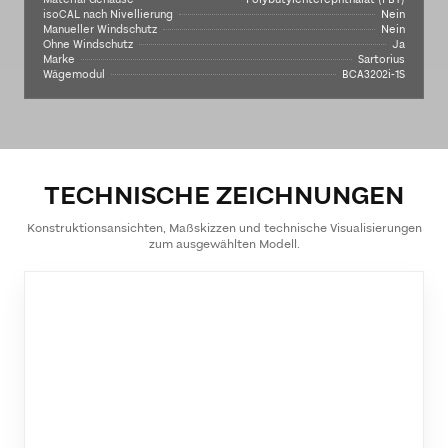
isoCAL nach Nivellierung
Nein
Manueller Windschutz
Nein
Ohne Windschutz
Ja
Marke
Sartorius
Wägemodul
BCA3202i-1S
TECHNISCHE ZEICHNUNGEN
Konstruktionsansichten, Maßskizzen und technische Visualisierungen
zum ausgewählten Modell.