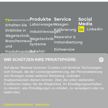
Produkte
Service
Social
Media
Laborwaagen
Waagen
Erhalten Sie
LinkedIn
Kalibrierung
Einblicke in
Industriewaagen
Wägetechnik,
Reparatur &
Wägetechnik-
Branchennews
Instandsetzung
Systeme
und
Eichservice
Zubehör
Produktupdates
Montage &
direkt in
Software
Inbetriebnahme
Ihren
Posteingang.
Leihwaagen
&
Mietservice
ABONNIEREN
Mit dem
Absenden
akzeptieren
Sie unsere
Datenschutzbestimmungen
.