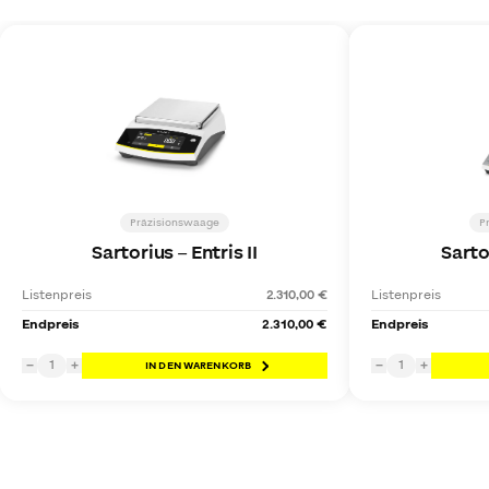
Präzisionswaage
P
Sartorius
–
Entris II
Sarto
Listenpreis
2.310,00 €
Listenpreis
Endpreis
2.310,00 €
Endpreis
1
1
−
+
IN DEN WARENKORB
−
+