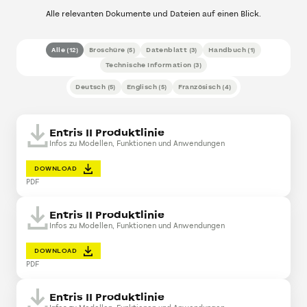
Alle relevanten Dokumente und Dateien auf einen Blick.
Alle
(
12
)
Broschüre
(
5
)
Datenblatt
(
3
)
Handbuch
(
1
)
Technische Information
(
3
)
Deutsch
(
5
)
Englisch
(
5
)
Französisch
(
4
)
Entris II Produktlinie
Infos zu Modellen, Funktionen und Anwendungen
DOWNLOAD
PDF
Entris II Produktlinie
Infos zu Modellen, Funktionen und Anwendungen
DOWNLOAD
PDF
Entris II Produktlinie