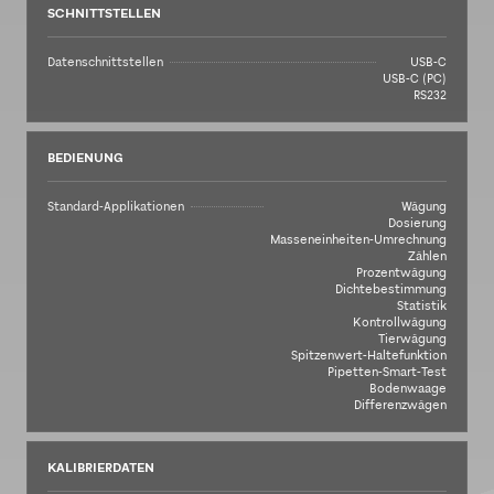
SCHNITTSTELLEN
Datenschnittstellen
USB-C
USB-C (PC)
RS232
BEDIENUNG
Standard-Applikationen
Wägung
Dosierung
Masseneinheiten-Umrechnung
Zählen
Prozentwägung
Dichtebestimmung
Statistik
Kontrollwägung
Tierwägung
Spitzenwert-Haltefunktion
Pipetten-Smart-Test
Bodenwaage
Differenzwägen
KALIBRIERDATEN