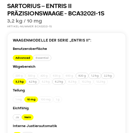
SARTORIUS – ENTRIS II
PRÄZISIONSWAAGE - BCA3202I-1S
3,2 kg / 10 mg
ARTIKEL-NUMMER:
BCA3202I-1S
WAAGENMODELLE DER SERIE „
ENTRIS II
“:
Benutzeroberfläche
Advanced
Essential
Wägebereich
220 g
320 g
420 g
620 g
650 g
820 g
1,2 kg
2,2 kg
3,2 kg
4,2 kg
5,2 kg
6,2 kg
8,2 kg
10,2 kg
12,2 kg
Teilung
1 mg
10 mg
100 mg
1 g
Eichfähig
Ja
Nein
Interne Justierautomatik