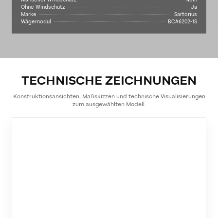
Ohne Windschutz
Ja
Marke
Sartorius
Wägemodul
BCA6202-1S
TECHNISCHE ZEICHNUNGEN
Konstruktionsansichten, Maßskizzen und technische Visualisierungen
zum ausgewählten Modell.