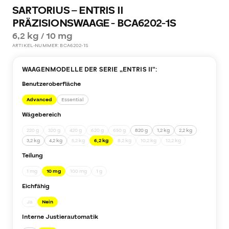
SARTORIUS – ENTRIS II
PRÄZISIONSWAAGE - BCA6202-1S
6,2 kg / 10 mg
ARTIKEL-NUMMER:
BCA6202-1S
WAAGENMODELLE DER SERIE „
ENTRIS II
“:
Benutzeroberfläche
Advanced
Essential
Wägebereich
220 g
320 g
420 g
620 g
650 g
820 g
1,2 kg
2,2 kg
3,2 kg
4,2 kg
5,2 kg
6,2 kg
8,2 kg
10,2 kg
12,2 kg
Teilung
1 mg
10 mg
100 mg
1 g
Eichfähig
Ja
Nein
Interne Justierautomatik