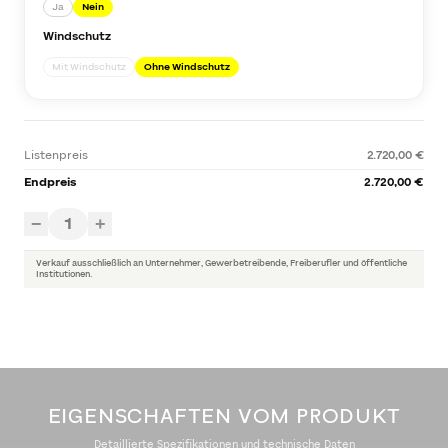
Ja
Nein
Windschutz
Mit Windschutz
Ohne Windschutz
Listenpreis
2.720,00 €
Endpreis
2.720,00 €
1
−
+
Verkauf ausschließlich an Unternehmer, Gewerbetreibende, Freiberufler und öffentliche
Institutionen.
EIGENSCHAFTEN VOM PRODUKT
Detaillierte Spezifikationen und technische Daten