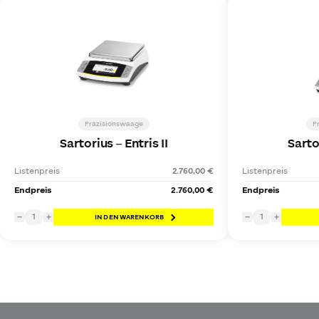
Präzisionswaage
P
Sartorius
–
Entris II
Sarto
Listenpreis
2.760,00 €
Listenpreis
Endpreis
2.760,00 €
Endpreis
1
1
−
+
IN DEN WARENKORB
−
+