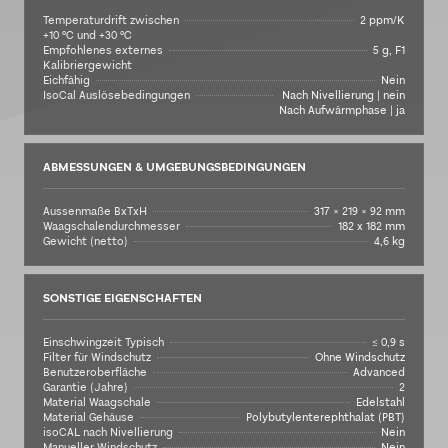
Temperaturdrift zwischen
2 ppm/K
+10 °C und +30 °C
Empfohlenes externes
5 g, F1
Kalibriergewicht
Eichfähig
Nein
IsoCal Auslösebedingungen
Nach Nivellierung | nein
Nach Aufwärmphase | ja
ABMESSUNGEN & UMGEBUNGSBEDINGUNGEN
Aussenmaße BxTxH
317 × 219 × 92 mm
Waagschalendurchmesser
182 x 182 mm
Gewicht (netto)
4,6 kg
SONSTIGE EIGENSCHAFTEN
Einschwingzeit Typisch
≤ 0,9 s
Filter für Windschutz
Ohne Windschutz
Benutzeroberfläche
Advanced
Garantie (Jahre)
2
Material Waagschale
Edelstahl
Material Gehäuse
Polybutylenterephthalat (PBT)
isoCAL nach Nivellierung
Nein
Manueller Windschutz
Nein