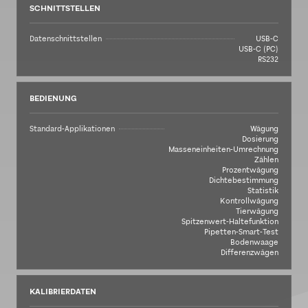
SCHNITTSTELLEN
Datenschnittstellen
USB-C
USB-C (PC)
RS232
BEDIENUNG
Standard-Applikationen
Wägung
Dosierung
Masseneinheiten-Umrechnung
Zählen
Prozentwägung
Dichtebestimmung
Statistik
Kontrollwägung
Tierwägung
Spitzenwert-Haltefunktion
Pipetten-Smart-Test
Bodenwaage
Differenzwägen
KALIBRIERDATEN