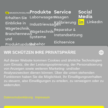
Produkte
Service
Social
Media
Laborwaagen
Waagen
Erhalten Sie
LinkedIn
Kalibrierung
Einblicke in
Industriewaagen
Wägetechnik,
Reparatur &
Wägetechnik-
Branchennews
Instandsetzung
Systeme
und
Eichservice
Zubehör
Produktupdates
Montage &
direkt in
Software
Inbetriebnahme
Ihren
Posteingang.
Leihwaagen
&
Mietservice
ABONNIEREN
Mit dem
Absenden
akzeptieren
Sie unsere
Datenschutzbestimmungen
.