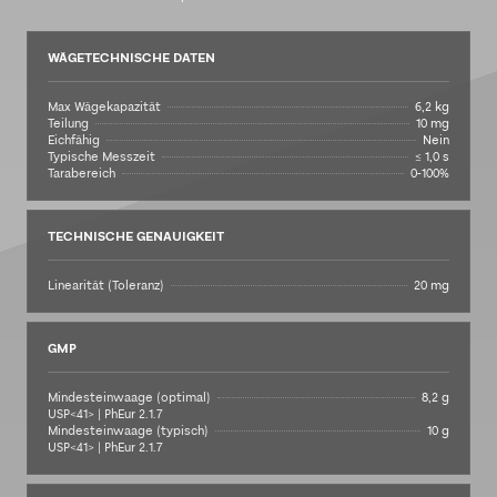
WÄGETECHNISCHE DATEN
Max Wägekapazität
6,2 kg
Teilung
10 mg
Eichfähig
Nein
Typische Messzeit
≤ 1,0 s
Tarabereich
0-100%
TECHNISCHE GENAUIGKEIT
Linearität (Toleranz)
20 mg
GMP
Mindesteinwaage (optimal)
8,2 g
USP<41> | PhEur 2.1.7
Mindesteinwaage (typisch)
10 g
USP<41> | PhEur 2.1.7