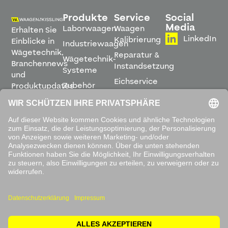
Produkte
Service
Social
Media
Laborwaagen
Waagen
Erhalten Sie
LinkedIn
Kalibrierung
Einblicke in
Industriewaagen
Wägetechnik,
Reparatur &
Wägetechnik-
Branchennews
Instandsetzung
Systeme
und
Eichservice
Zubehör
Produktupdates
Montage &
direkt in
Software
Inbetriebnahme
Ihren
Posteingang.
Leihwaagen
&
Mietservice
ABONNIEREN
Mit dem
Absenden
akzeptieren
Sie unsere
Datenschutzbestimmungen
.