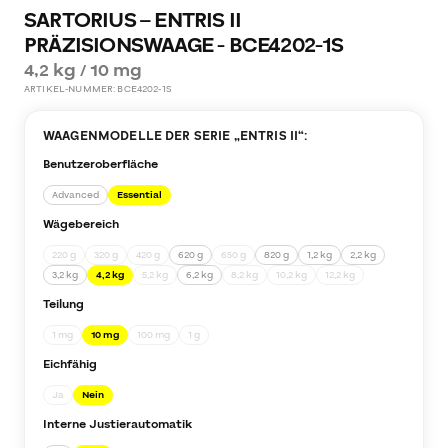
SARTORIUS – ENTRIS II
PRÄZISIONSWAAGE - BCE4202-1S
4,2 kg / 10 mg
ARTIKEL-NUMMER:
BCE4202-1S
WAAGENMODELLE DER SERIE „
ENTRIS II
“:
Benutzeroberfläche
Advanced
Essential
Wägebereich
220 g
320 g
420 g
620 g
650 g
820 g
1,2 kg
2,2 kg
3,2 kg
4,2 kg
5,2 kg
6,2 kg
8,2 kg
10,2 kg
12,2 kg
Teilung
1 mg
10 mg
100 mg
1 g
Eichfähig
Ja
Nein
Interne Justierautomatik