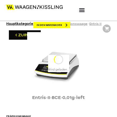
Hauptkategorien
>
Laborwaagen
>
Präzisionswaage
>
Entris II
IN DEN WARENKORB
ZURÜCK
Wird geladen…
Entris-II-BCE-0,01g-left
PRÄZISIONSWAAGE