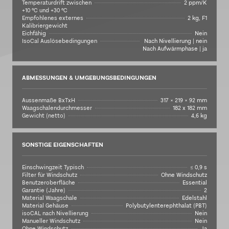
Temperaturdrift zwischen
2 ppm/K
+10 °C und +30 °C
Empfohlenes externes
2 kg, F1
Kalibriergewicht
Eichfähig
Nein
IsoCal Auslösebedingungen
Nach Nivellierung | nein
Nach Aufwärmphase | ja
ABMESSUNGEN & UMGEBUNGSBEDINGUNGEN
Aussenmaße BxTxH
317 × 219 × 92 mm
Waagschalendurchmesser
182 x 182 mm
Gewicht (netto)
4,6 kg
SONSTIGE EIGENSCHAFTEN
Einschwingzeit Typisch
≤ 0,9 s
Filter für Windschutz
Ohne Windschutz
Benutzeroberfläche
Essential
Garantie (Jahre)
2
Material Waagschale
Edelstahl
Material Gehäuse
Polybutylenterephthalat (PBT)
isoCAL nach Nivellierung
Nein
Manueller Windschutz
Nein
Ohne Windschutz
Ja