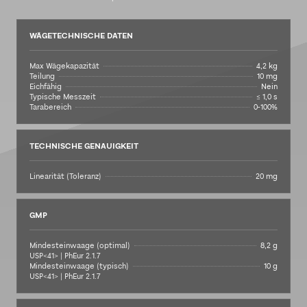
WÄGETECHNISCHE DATEN
Max Wägekapazität
4,2 kg
Teilung
10 mg
Eichfähig
Nein
Typische Messzeit
≤ 1,0 s
Tarabereich
0-100%
TECHNISCHE GENAUIGKEIT
Linearität (Toleranz)
20 mg
GMP
Mindesteinwaage (optimal)
8,2 g
USP<41> | PhEur 2.1.7
Mindesteinwaage (typisch)
10 g
USP<41> | PhEur 2.1.7