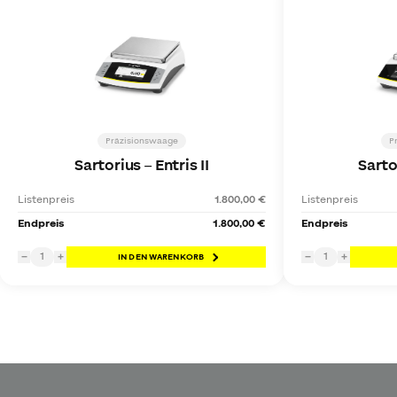
Präzisionswaage
P
Sartorius
–
Entris II
Sarto
Listenpreis
1.800,00 €
Listenpreis
Endpreis
1.800,00 €
Endpreis
1
1
−
+
IN DEN WARENKORB
−
+