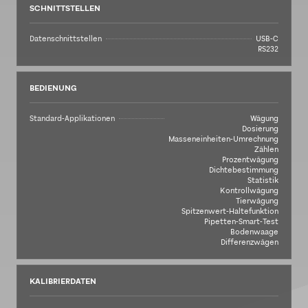
SCHNITTSTELLEN
Datenschnittstellen
USB-C
RS232
BEDIENUNG
Standard-Applikationen
Wägung
Dosierung
Masseneinheiten-Umrechnung
Zählen
Prozentwägung
Dichtebestimmung
Statistik
Kontrollwägung
Tierwägung
Spitzenwert-Haltefunktion
Pipetten-Smart-Test
Bodenwaage
Differenzwägen
KALIBRIERDATEN