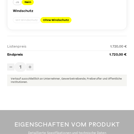
Ja
Nein
Windschutz
Mit Windschutz
Ohne Windschutz
Listenpreis
1.720,00 €
Endpreis
1.720,00 €
1
−
+
Verkauf ausschließlich an Unternehmer, Gewerbetreibende, Freiberufler und öffentliche
Institutionen.
EIGENSCHAFTEN VOM PRODUKT
Detaillierte Spezifikationen und technische Daten