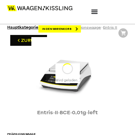
Hauptkategorien
>
Laborwaagen
>
Präzisionswaage
>
Entris II
IN DEN WARENKORB
ZURÜCK
Wird geladen…
Entris-II-BCE-0,01g-left
PRÄZISIONSWAAGE