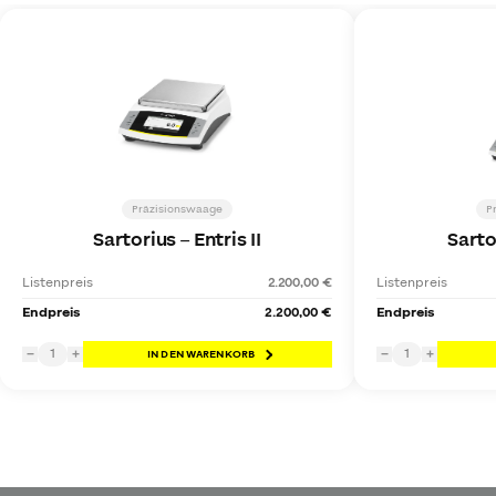
Präzisionswaage
P
Sartorius
–
Entris II
Sarto
Listenpreis
2.200,00 €
Listenpreis
Endpreis
2.200,00 €
Endpreis
1
1
−
+
IN DEN WARENKORB
−
+