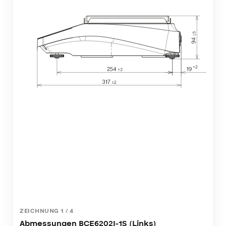
ZEICHNUNG
1
/
4
Abmessungen BCE6202I-1S (Links)