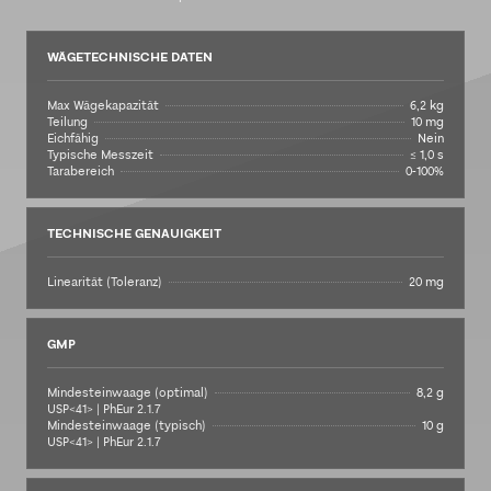
WÄGETECHNISCHE DATEN
Max Wägekapazität
6,2 kg
Teilung
10 mg
Eichfähig
Nein
Typische Messzeit
≤ 1,0 s
Tarabereich
0-100%
TECHNISCHE GENAUIGKEIT
Linearität (Toleranz)
20 mg
GMP
Mindesteinwaage (optimal)
8,2 g
USP<41> | PhEur 2.1.7
Mindesteinwaage (typisch)
10 g
USP<41> | PhEur 2.1.7