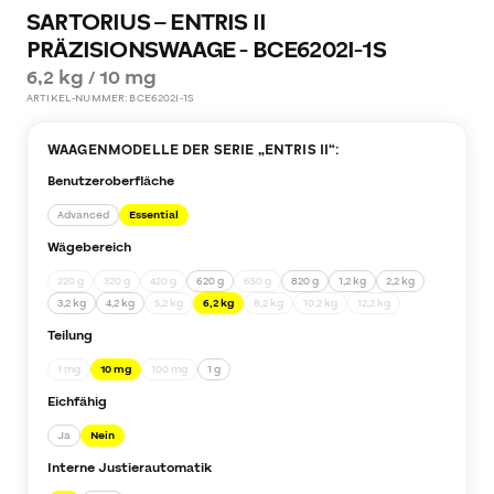
SARTORIUS – ENTRIS II
PRÄZISIONSWAAGE - BCE6202I-1S
6,2 kg / 10 mg
ARTIKEL-NUMMER:
BCE6202I-1S
WAAGENMODELLE DER SERIE „
ENTRIS II
“:
Benutzeroberfläche
Advanced
Essential
Wägebereich
220 g
320 g
420 g
620 g
650 g
820 g
1,2 kg
2,2 kg
3,2 kg
4,2 kg
5,2 kg
6,2 kg
8,2 kg
10,2 kg
12,2 kg
Teilung
1 mg
10 mg
100 mg
1 g
Eichfähig
Ja
Nein
Interne Justierautomatik