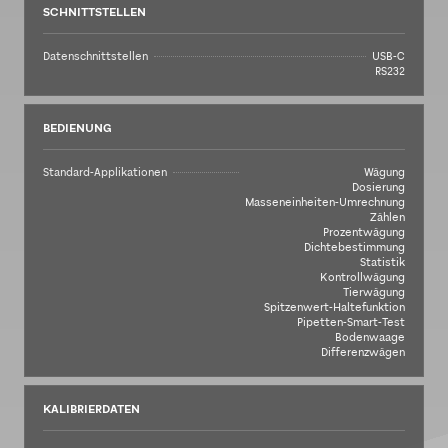
SCHNITTSTELLEN
Datenschnittstellen
USB-C
RS232
BEDIENUNG
Standard-Applikationen
Wägung
Dosierung
Masseneinheiten-Umrechnung
Zählen
Prozentwägung
Dichtebestimmung
Statistik
Kontrollwägung
Tierwägung
Spitzenwert-Haltefunktion
Pipetten-Smart-Test
Bodenwaage
Differenzwägen
KALIBRIERDATEN