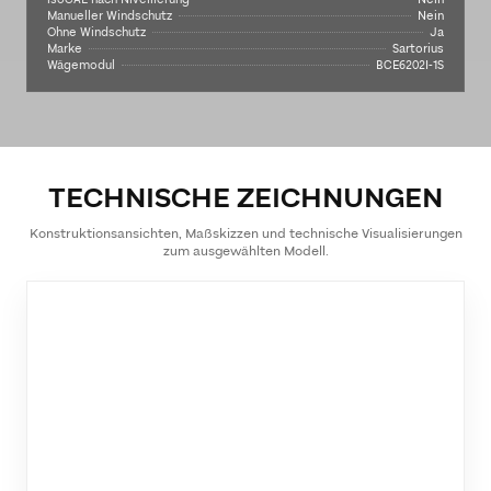
Manueller Windschutz
Nein
Ohne Windschutz
Ja
Marke
Sartorius
Wägemodul
BCE6202I-1S
TECHNISCHE ZEICHNUNGEN
Konstruktionsansichten, Maßskizzen und technische Visualisierungen
zum ausgewählten Modell.