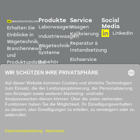
Produkte
Service
Social
Media
Laborwaagen
Waagen
Erhalten Sie
LinkedIn
Kalibrierung
Einblicke in
Industriewaagen
Wägetechnik,
Reparatur &
Wägetechnik-
Branchennews
Instandsetzung
Systeme
und
Eichservice
Zubehör
Produktupdates
Montage &
direkt in
Software
Inbetriebnahme
Ihren
Posteingang.
Leihwaagen
&
Mietservice
ABONNIEREN
Mit dem
Absenden
akzeptieren
Sie unsere
Datenschutzbestimmungen
.