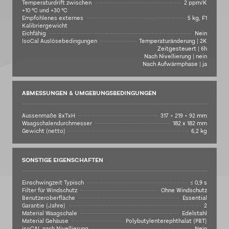
Temperaturdrift zwischen
2 ppm/K
+10 °C und +30 °C
Empfohlenes externes
5 kg, F1
Kalibriergewicht
Eichfähig
Nein
IsoCal Auslösebedingungen
Temperaturänderung | 2K
Zeitgesteuert | 6h
Nach Nivellierung | nein
Nach Aufwärmphase | ja
ABMESSUNGEN & UMGEBUNGSBEDINGUNGEN
Aussenmaße BxTxH
317 × 219 × 92 mm
Waagschalendurchmesser
182 x 182 mm
Gewicht (netto)
6,2 kg
SONSTIGE EIGENSCHAFTEN
Einschwingzeit Typisch
≤ 0,9 s
Filter für Windschutz
Ohne Windschutz
Benutzeroberfläche
Essential
Garantie (Jahre)
2
Material Waagschale
Edelstahl
Material Gehäuse
Polybutylenterephthalat (PBT)
isoCAL nach Nivellierung
Nein